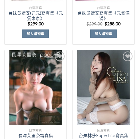
台灣寫真
台灣寫真
台妹吳婕安(元元)寫真集《元
台妹吳婕安寫真集《元氣滿
氣東京》
滿》
原
目
$
299.00
$
299.00
$
288.00
始
前
價
價
加入購物車
加入購物車
格：
格：
$299.00。
$288.00
Add to
Add to
Wishlist
Wishlist
日本寫真
台灣寫真
長澤茉里奈寫真集
台妹林莎Super Lisa寫真集