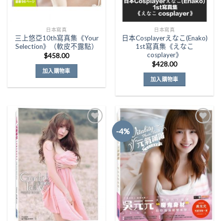
日本寫真
日本寫真
三上悠亞10th寫真集《Your
日本Cosplayerえなこ(Enako)
Selection》（軟皮不露點）
1st寫真集《えなこ
cosplayer》
$
458.00
$
428.00
加入購物車
加入購物車
-4%
Add to
Add to
Wishlist
Wishlist