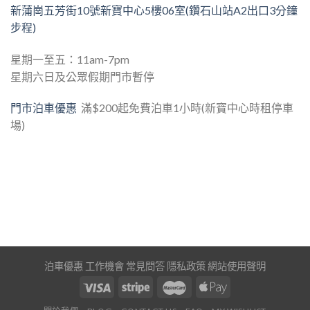
新蒲崗五芳街10號新寶中心5樓06室(鑽石山站A2出口3分鐘
步程)
星期一至五：11am-7pm
星期六日及公眾假期門市暫停
門市泊車優惠
滿$200起免費泊車1小時(新寶中心時租停車
場)
泊車優惠
工作機會
常見問答
隱私政策
網站使用聲明