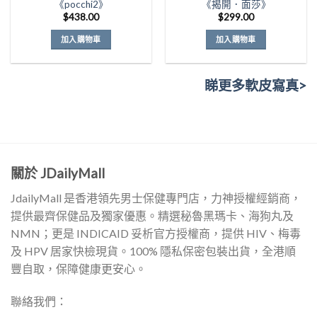
《pocchi2》
《揭開．面莎》
$
438.00
$
299.00
加入購物車
加入購物車
睇更多軟皮寫真>
關於 JDailyMall
JdailyMall 是香港領先男士保健專門店，力神授權經銷商，
提供最齊保健品及獨家優惠。精選秘魯黑瑪卡、海狗丸及
NMN；更是 INDICAID 妥析官方授權商，提供 HIV、梅毒
及 HPV 居家快檢現貨。100% 隱私保密包裝出貨，全港順
豐自取，保障健康更安心。
聯絡我們：