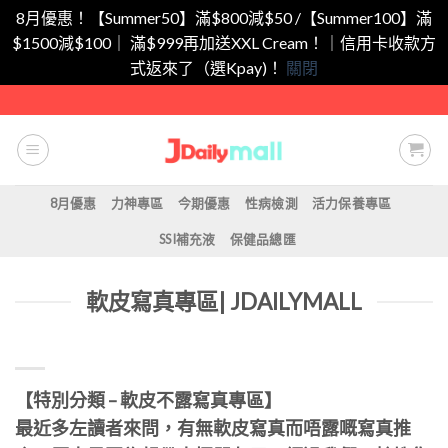
8月優惠！【Summer50】滿$800減$50 /【Summer100】滿
$1500減$100｜ 滿$999再加送XXL Cream！｜信用卡收款方
式返來了（選Kpay)！
關閉
Skip
to
content
8月優惠
力神專區
今期優惠
性病檢測
活力保養專區
SSI補充液
保健品總匯
軟皮寫真專區| JDAILYMALL
【特別分類 – 軟皮不露寫真專區】
最近多左讀者來問，有無軟皮寫真而唔露嘅寫真推