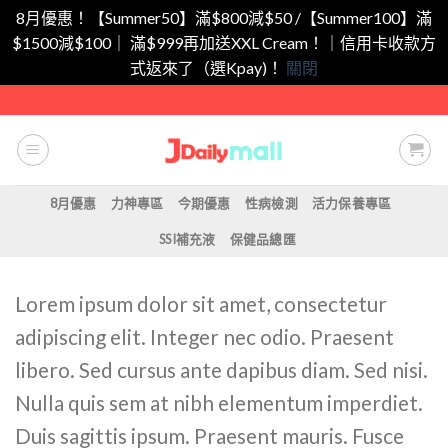
8月優惠！【Summer50】滿$800減$50 /【Summer100】滿
$1500減$100｜ 滿$999再加送XXL Cream！｜信用卡收款方
式返來了（選Kpay)！
關閉
Skip
to
content
8月優惠
力神專區
今期優惠
性病檢測
活力保養專區
SSI補充液
保健品總匯
Lorem ipsum dolor sit amet, consectetur
adipiscing elit. Integer nec odio. Praesent
libero. Sed cursus ante dapibus diam. Sed nisi.
Nulla quis sem at nibh elementum imperdiet.
Duis sagittis ipsum. Praesent mauris. Fusce