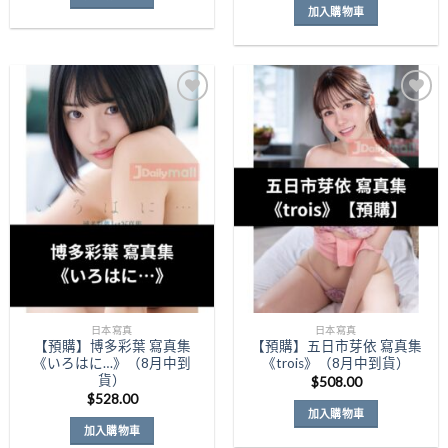
加入購物車
Add to
Add to
Wishlist
Wishlist
日本寫真
日本寫真
【預購】博多彩葉 寫真集
【預購】五日市芽依 寫真集
《いろはに…》（8月中到
《trois》（8月中到貨）
貨）
$
508.00
$
528.00
加入購物車
加入購物車