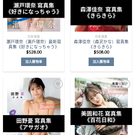
日本寫真
日本寫真
瀬戸環奈（瀨戶環奈）最新寫
森澤佳奈（森沢かな）寫真集
真集《好きになっちゃう》
《きらきら》
$
528.00
$
508.00
加入購物車
加入購物車
Add to
Add to
Wishlist
Wishlist