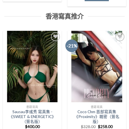
香港寫真推介
-21%
Add to
Add to
Wishlist
Wishlist
書籍寫真
書籍寫真
Sausau李彧秀 寫真集 -
Coco Chm 首部寫真集
《SWEET & ENERGETIC》
《Proximity》親密（簽名
（簽名版）
版）
原
目
$
400.00
$
328.00
$
258.00