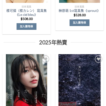
日本寫真
日本寫真
楪可憐（楪カレン） 寫真集
榊原萌 1st寫真集《sprout》
《Le ciel bleu》
$
528.00
$
508.00
加入購物車
加入購物車
2025年熱賣
Add to
Add to
Wishlist
Wishlist