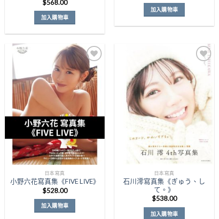
$
568.00
加入購物車
加入購物車
Add to
Add to
Wishlist
Wishlist
日本寫真
日本寫真
石川澪寫真集《ぎゅう、し
小野六花寫真集《FIVE LIVE》
て。》
$
528.00
$
538.00
加入購物車
加入購物車