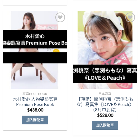
Add to
Add to
Wishlist
Wishlist
寫真POSE BOOK
日本寫真
木村愛心 人物姿態寫真
【預購】戀渕桃奈（恋渕もも
Premium Pose Book
な）寫真集《LOVE＆Peach》
（8月中到貨）
$
438.00
$
528.00
加入購物車
加入購物車