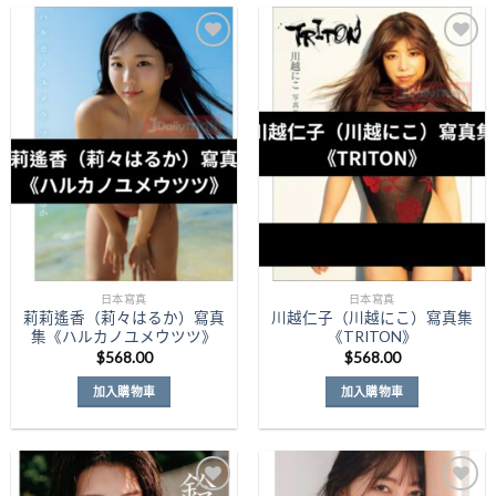
Add to
Add to
Wishlist
Wishlist
日本寫真
日本寫真
莉莉遙香（莉々はるか）寫真
川越仁子（川越にこ）寫真集
集《ハルカノユメウツツ》
《TRITON》
$
568.00
$
568.00
加入購物車
加入購物車