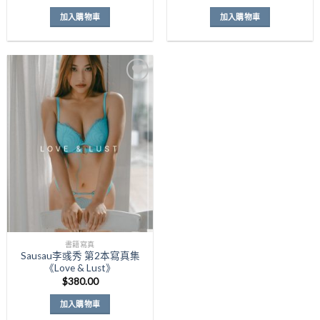
始
前
價
價
加入購物車
加入購物車
格：
格：
$328.00。
$258.00
Add to
Wishlist
書籍寫真
Sausau李彧秀 第2本寫真集
《Love & Lust》
$
380.00
加入購物車