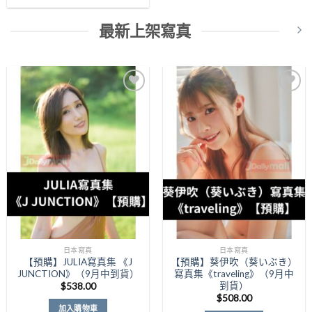
最新上架寫真
Add to
Add to
Wishlist
Wishlist
日本寫真
日本寫真
【預購】JULIA寫真集 《J
【預購】葵伊吹（葵いぶき）
JUNCTION》（9月中到貨）
寫真集《traveling》（9月中
到貨）
$
538.00
$
508.00
加入購物車