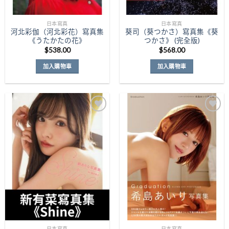
日本寫真
日本寫真
河北彩伽（河北彩花）寫真集
葵司（葵つかさ）寫真集《葵
《うたかたの花》
つかさ》 (完全版)
$
538.00
$
568.00
加入購物車
加入購物車
Add to
Add to
Wishlist
Wishlist
日本寫真
日本寫真