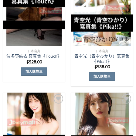
Wishlist
Wishlist
日本寫真
日本寫真
青空光（青空ひかり）寫真集
波多野結衣 寫真集《Touch》
《Pika!!》
$
528.00
$
538.00
加入購物車
加入購物車
Add to
Add to
Wishlist
Wishlist