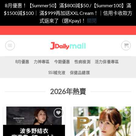
8月優惠！【Summer50】滿$800減$50 /【Summer100】滿
$1500減$100｜ 滿$999再加送XXL Cream！｜信用卡收款方
式返來了（選Kpay)！
關閉
Skip
to
content
8月優惠
力神專區
今期優惠
性病檢測
活力保養專區
SSI補充液
保健品總匯
2026年熱賣
Add to
Add to