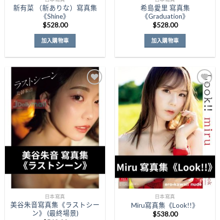
新有菜 （新ありな）寫真集
希島愛里 寫真集
《Shine》
《Graduation》
$
528.00
$
528.00
加入購物車
加入購物車
Add to
Add to
Wishlist
Wishlist
日本寫真
日本寫真
美谷朱音寫真集《ラストシー
Miru寫真集《Look!!》
ン》 (最終場景)
$
538.00