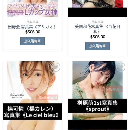
日本寫真
日本寫真
美園和花寫真集 《百花日
田野憂 寫真集《アサガオ》
和》
$
508.00
$
508.00
加入購物車
加入購物車
Add to
Add to
Wishlist
Wishlist