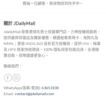
務每一位顧客，將貨物送到你手中。
關於 JDailyMall
JdailyMall 是香港領先男士保健專門店，力神授權經銷商，
提供最齊保健品及獨家優惠。精選秘魯黑瑪卡、海狗丸及
NMN；更是 INDICAID 妥析官方授權商，提供 HIV、梅毒
及 HPV 居家快檢現貨。100% 隱私保密包裝出貨，全港順
豐自取，保障健康更安心。
聯絡我們：
WhatsApp(落單/查詢):
63653100
Email:
contact@jdailymall.com