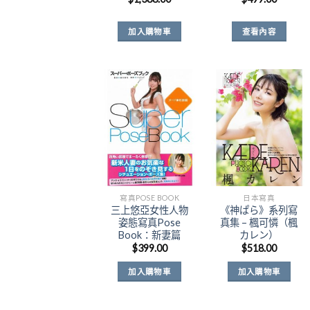
加入購物車
查看內容
Add to
Add to
Wishlist
Wishlist
寫真POSE BOOK
日本寫真
三上悠亞女性人物
《神ぱら》系列寫
姿態寫真Pose
真集 – 楓可憐（楓
Book：新妻篇
カレン）
$
399.00
$
518.00
加入購物車
加入購物車