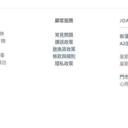
顧客服務
JD
力神
常見問題
新蒲
。精
運送政策
A2
退換貨政策
梅毒
條款與細則
星期
裝出
隱私政策
星
門
心時