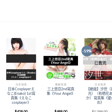
-59%
Add to
Add to
Add t
已售完
Wishlist
Wishlist
Wishli
日本寫真
書籍寫真
日本寫真
日本Cosplayerえ
三上悠亞2nd寫真
【絶版】汐世（
なこ(Enako) 1st寫
集《Your Angel》
光）（有栖花
真集《えなこ
か） 寫真集《愛
cosplayer》
炎》
$
428.00
$
488.00
$
1,299.00