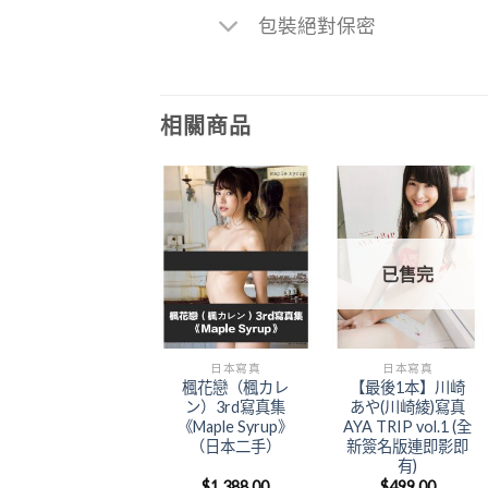
包裝絕對保密
相關商品
Add to
Add to
已售完
Wishlist
Wishlist
日本寫真
日本寫真
楓花戀（楓カレ
【最後1本】川崎
ン）3rd寫真集
あや(川崎綾)寫真
《Maple Syrup》
AYA TRIP vol.1 (全
（日本二手）
新簽名版連即影即
有)
$
1,388.00
$
499.00