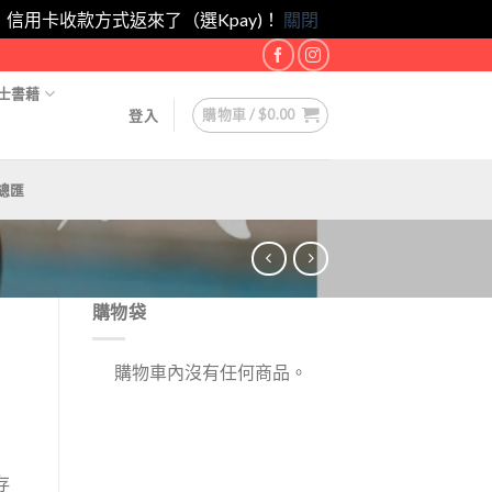
eam！｜信用卡收款方式返來了（選Kpay)！
關閉
士書藉
購物車 /
$
0.00
登入
總匯
購物袋
購物車內沒有任何商品。
存