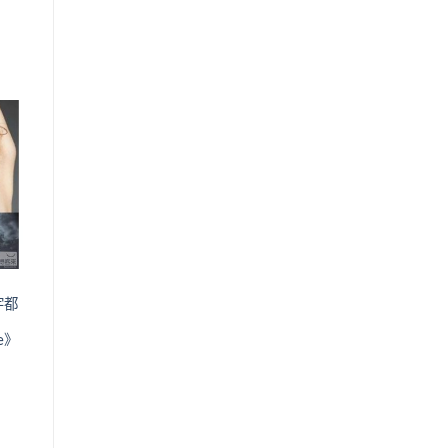
：
。
38.00。
o
st
宇都
ye》