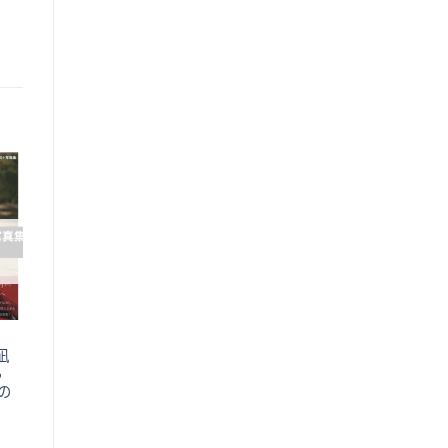
o
st
凪
あ
の