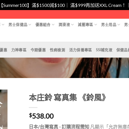
/【Summer100】滿$1500減$100｜ 滿$999再加送XXL Cr
擇
男士保健品
優惠組合
潤滑液
減壓專區
男士用品
男
月優惠
力神專區
今期優惠
性病檢測
活力保養專區
SSI補充液
保健品
本庄鈴 寫真集 《鈴風》
538.00
$
Add to
Wishlist
日本/台灣寫真 - 訂購流程需知
凡顯示「允許無庫