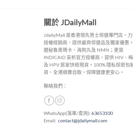
關於 JDailyMall
JdailyMall 是香港領先男士保健專門店，
授權經銷商，提供最齊保健品及獨家優惠
選秘魯黑瑪卡、海狗丸及 NMN；更是
INDICAID 妥析官方授權商，提供 HIV、
及 HPV 居家快檢現貨。100% 隱私保密包
貨，全港順豐自取，保障健康更安心。
聯絡我們：
WhatsApp(落單/查詢):
63653100
Email:
contact@jdailymall.com