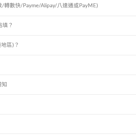
數/轉數快/Payme/Alipay/八達通或PayME)
點填？
港地區)？
需知