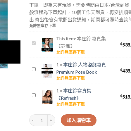
下單」即為未有現貨，需要時間由日本/台灣到貨 
般流程為下單起計，10個工作天到貨，再安排順
出 寄出後會有電郵出貨通知，期間都可隨時查詢
允許無庫存下單
This item:
本庄鈴 寫真集
本
$
538
《鈴風》
庄
允許無庫存下單
鈴
寫
1
×
本庄鈴 人物姿態寫真
本
真
$
438
Premium Pose Book
庄
集
允許無庫存下單
鈴
《鈴
人
風》
1
×
本庄鈴寫真集
本
物
$
518
《Refresh》
庄
姿
允許無庫存下單
鈴
態
寫
寫
本庄鈴 寫真集 《鈴風》 數量
加入購物車
真
真
集
Premium