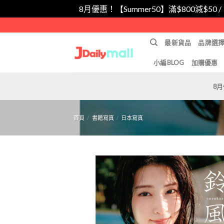
8月優惠！【Summer50】滿$800減$50 
Skip
to
最新貨品
品牌選
content
小編BLOG
加購優惠
8
首頁
/
書籍寫真
/
日本寫真