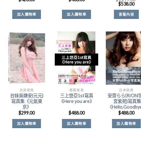
原
目
$
538.00
始
前
價
價
加入購物車
加入購物車
查看內容
格：
格
$1,299.00
$5
Add to
Add to
Add t
Wishlist
Wishlist
Wishli
台灣寫真
書籍寫真
日本寫真
台妹吳婕安(元元)
三上悠亞1st寫真
安齋らら(RION
寫真集《元氣東
《Here you are》
宮紫苑)寫真集
京》
《Hello,Goodb
$
299.00
$
488.00
$
488.00
加入購物車
加入購物車
加入購物車