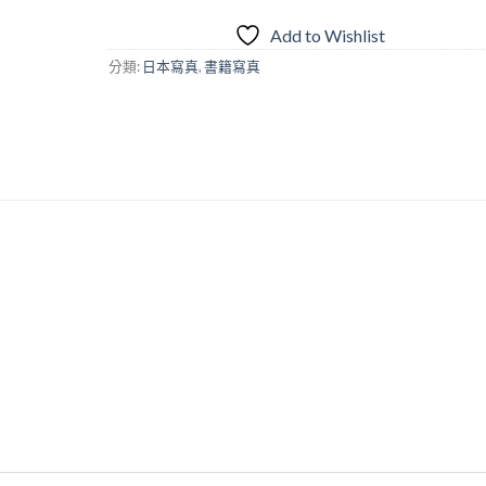
《Refresh》
Pose
Add to Wishlist
Book
分類:
日本寫真
,
書籍寫真