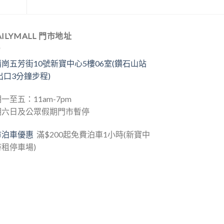
AILYMALL 門市地址
崗五芳街10號新寶中心5樓06室(鑽石山站
出口3分鐘步程)
一至五：11am-7pm
期六日及公眾假期門市暫停
市泊車優惠
滿$200起免費泊車1小時(新寶中
租停車場)