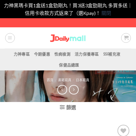
力神黑瑪卡買1盒送1盒勁剛丸！買3送3盒勁剛丸 多買多送｜
信用卡收款方式返來了（選Kpay)！
關閉
Skip
to
content
力神專區
今期優惠
性病檢測
活力保養專區
SSI補充液
保健品總匯
首頁
/
書籍寫真
/
日本寫真
篩選