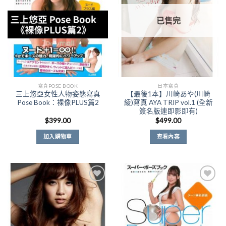
Wishlist
Wishlist
已售完
寫真POSE BOOK
日本寫真
三上悠亞女性人物姿態寫真
【最後1本】川崎あや(川崎
Pose Book：裸像PLUS篇2
綾)寫真 AYA TRIP vol.1 (全新
簽名版連即影即有)
$
399.00
$
499.00
加入購物車
查看內容
Add to
Add to
Wishlist
Wishlist