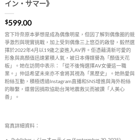
イン・サマー》
599.00
$
宮下玲奈原本夢想是成為偶像明星，但因了解到偶像圈的競
爭激烈與現實挑戰，加上受到偶像三上悠亞的啟發，毅然選
擇於
2022
年
4
月以
19
歲之姿進入
AV
界。佢憑藉清新可愛的
形象與高顏值迅速累積人氣，被日本傳媒譽為「顏值天花
板」。她在訪問中表示：「從不後悔選擇
AV
女優這一職
業。」仲話希望未來亦不會將其視為「黑歷史」。她熱愛與
粉絲互動，積極透過
Instagram
直播和
SNS
增進與海外粉絲
的聯繫，還曾因捐款協助台灣地震救災而被讚「人美心
善」。
寫真詳細資料：
Publisher ‏ : ‎ ジーオーティー
(Septermber 30, 2025)