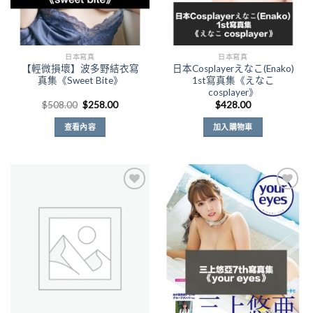
日本寫真
日本寫真
【輕微損壞】波多野結衣寫
日本Cosplayerえなこ(Enako)
真集《Sweet Bite》
1st寫真集《えなこ
cosplayer》
原
目
$
508.00
$
258.00
$
428.00
始
前
價
價
查看內容
加入購物車
格：
格：
$508.00。
$258.00。
Add to
Add to
Wishlist
Wishlist