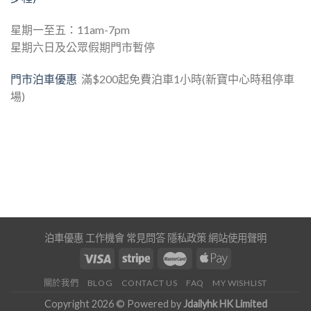
星期一至五：11am-7pm
星期六日及公眾假期門市暫停
門市泊車優惠
滿$200起免費泊車1小時(新寶中心時租停車
場)
泊車優惠
工作機會
常見問答
隱私政策
網站使用聲明
關於我們
BLOG
CONTACT US
FAQ
MY WISHLIST
Copyright 2026 © Powered by
Jdailyhk HK Limited