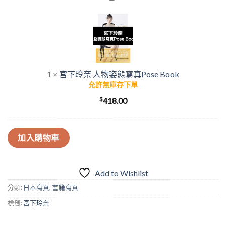
下
玲
奈
人
物
姿
1
×
宮下玲奈 人物姿態寫真Pose Book
態
允許無庫存下單
寫
$
418.00
真
Pose
Book
加入購物車
Add to Wishlist
分類:
日本寫真
,
書籍寫真
標籤:
宮下玲奈