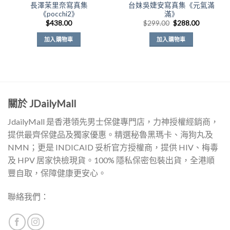
長澤茉里奈寫真集
台妹吳婕安寫真集《元氣滿
《pocchi2》
滿》
原
目
$
438.00
$
299.00
$
288.00
始
前
價
價
加入購物車
加入購物車
格：
格：
$299.00。
$288.00
關於 JDailyMall
JdailyMall 是香港領先男士保健專門店，力神授權經銷商，
提供最齊保健品及獨家優惠。精選秘魯黑瑪卡、海狗丸及
NMN；更是 INDICAID 妥析官方授權商，提供 HIV、梅毒
及 HPV 居家快檢現貨。100% 隱私保密包裝出貨，全港順
豐自取，保障健康更安心。
聯絡我們：