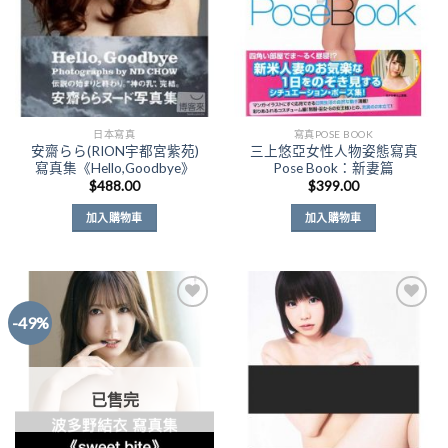
日本寫真
寫真POSE BOOK
安齋らら(RION宇都宮紫苑)
三上悠亞女性人物姿態寫真
寫真集《Hello,Goodbye》
Pose Book：新妻篇
$
488.00
$
399.00
加入購物車
加入購物車
-49%
Add to
Add to
Wishlist
Wishlist
已售完