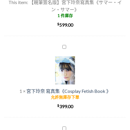
This item:
【親筆簽名版】宮下玲奈寫真集《サマー・イ
玲
ン・サマー》
奈
1 件庫存
寫
$
真
599.00
集
《サ
マ
宮
ー・
下
イ
玲
ン・
奈
サ
寫
マ
真
ー》
集
1
×
宮下玲奈 寫真集《Cosplay Fetish Book 》
《Cosplay
允許無庫存下單
Fetish
$
399.00
Book
》
宮