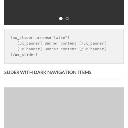
[ux_slider 
arrows="false"
]
   [ux_banner] Banner content [/ux_banner]

[/ux_slider]
SLIDER WITH DARK NAVIGATION ITEMS