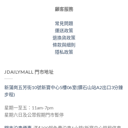
顧客服務
常見問題
運送政策
退換貨政策
條款與細則
隱私政策
JDAILYMALL 門市地址
新蒲崗五芳街10號新寶中心5樓06室(鑽石山站A2出口3分鐘
步程)
星期一至五：11am-7pm
星期六日及公眾假期門市暫停
門市泊車優惠
滿$200起免費泊車1小時(新寶中心時租停車