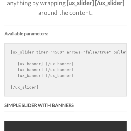
anything by wrapping
[ux_slider] [/ux_slider]
around the content.
Available parameters:
[ux_slider timer="4500" arrows="false/true" bullets
   [ux_banner] [/ux_banner]

   [ux_banner] [/ux_banner]

   [ux_banner] [/ux_banner]

[/ux_slider]
SIMPLE SLIDER WITH BANNERS