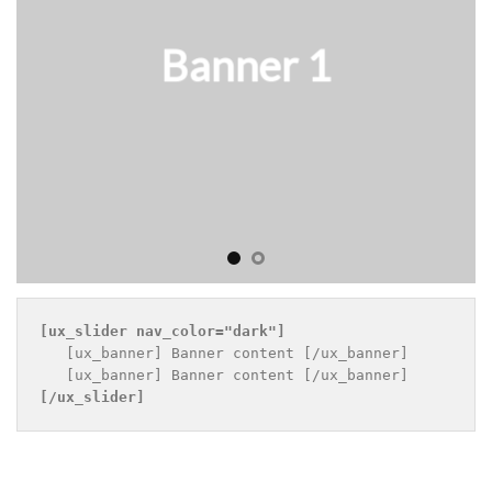
Banner 1
[ux_slider 
nav_color="dark"
]
   [ux_banner] Banner content [/ux_banner]

[/ux_slider]