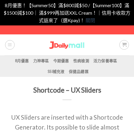
8月優惠！【Summer50】滿$800減$50 /【Summer100】滿
$1500減$100｜ 滿$999再加送XXL Cream！｜信用卡收款方
式返來了（選Kpay)！
關閉
Skip
to
content
8月優惠
力神專區
今期優惠
性病檢測
活力保養專區
SSI補充液
保健品總匯
Shortcode – UX Sliders
UX Sliders are inserted with a Shortcode
Generator. Its possible to slide almost