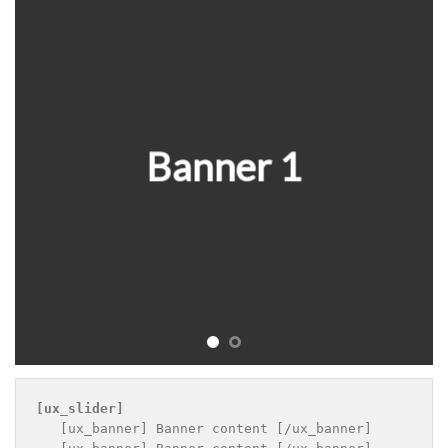
Banner 1
[ux_slider]
   [ux_banner] Banner content [/ux_banner]
