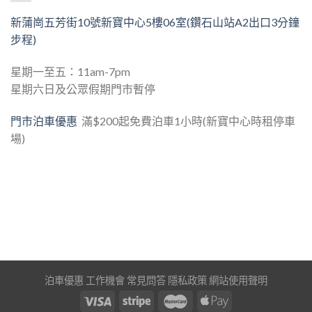
新蒲崗五芳街10號新寶中心5樓06室(鑽石山站A2出口3分鐘
步程)
星期一至五：11am-7pm
星期六日及公眾假期門市暫停
門市泊車優惠
滿$200起免費泊車1小時(新寶中心時租停車
場)
泊車優惠
工作機會
常見問答
隱私政策
網站使用聲明