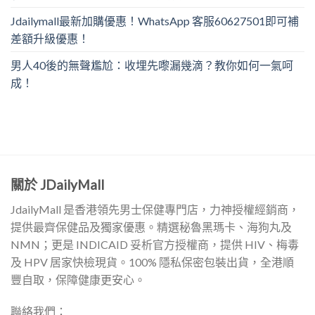
Jdailymall最新加購優惠！WhatsApp 客服60627501即可補
差額升級優惠！
男人40後的無聲尷尬：收埋先嚟漏幾滴？教你如何一氣呵
成！
關於 JDailyMall
JdailyMall 是香港領先男士保健專門店，力神授權經銷商，
提供最齊保健品及獨家優惠。精選秘魯黑瑪卡、海狗丸及
NMN；更是 INDICAID 妥析官方授權商，提供 HIV、梅毒
及 HPV 居家快檢現貨。100% 隱私保密包裝出貨，全港順
豐自取，保障健康更安心。
聯絡我們：