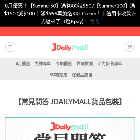
8月優惠！【Summer50】滿$800減$50 /【Summer100】滿
$1500減$100｜ 滿$999再加送XXL Cream！｜信用卡收款方
式返來了（選Kpay)！
關閉
Skip
to
content
8月優惠
力神專區
今期優惠
性病檢測
活力保養專區
SSI補充液
保健品總匯
【常見問答 JDAILYMALL貨品包裝】