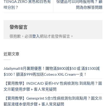
TENGA ZERO 黑色和白色有
保健品可以同時服用嗎？ 顧
咩分別？
問為你解答問題
發佈留言
很抱歉，必須
登入
網站才能發佈留言。
近期文章
Jdailymall 8月暑期優惠！購物滿$800減$50 或 滿$1500減
$100！額滿$999再加送Cobeco XXL Cream一支！
【實用教學】INDICAID 妥析HIV 性病檢測包 到底點用？圖
文示範使用步驟 + 客人常見疑問
【實用教學】Genesprint 5合1性病檢測包到底點用？圖文示
範尿液樣本使用步驟 + 客人常見疑問