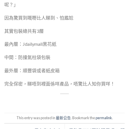
呢？」
因為驚買到嘅嘢比人睇到、怕尷尬
其實包裝總共有3層
最內層：Jdailymall黑花紙
中間：防撞氣柱袋包裝
最外層：順豐袋或者紙皮箱
完全保密，睇唔到裡面係咩產品，唔驚比人知你買咩！
This entry was posted in
最新公告
. Bookmark the
permalink
.