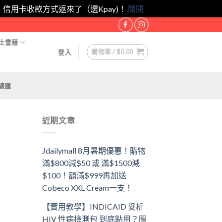
eam！｜信用卡收款方式返來了（選Kpay)！
關閉
士書藉
購物車 /
$
0.00
登入
總匯
近期文章
Jdailymall 8月暑期優惠！購物
滿$800減$50 或 滿$1500減
$100！額滿$999再加送
Cobeco XXL Cream一支！
【實用教學】INDICAID 妥析
HIV 性病檢測包 到底點用？圖