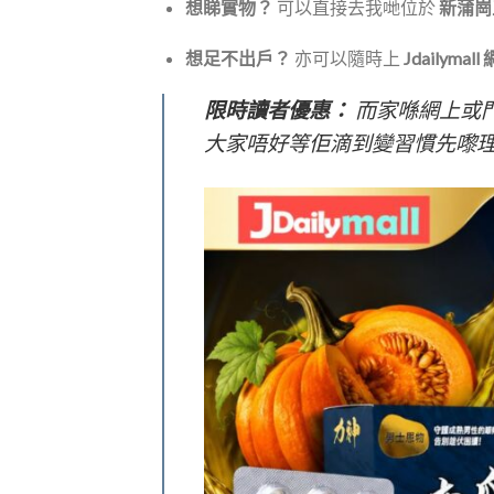
想睇實物？
可以直接去我哋位於
新蒲崗
想足不出戶？
亦可以隨時上
Jdailymall
限時讀者優惠：
而家喺網上或
大家唔好等佢滴到變習慣先嚟