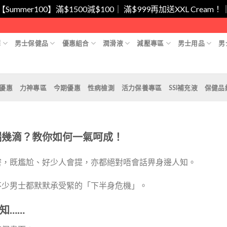
/【Summer100】滿$1500減$100｜ 滿$999再加送XXL Cr
擇
男士保健品
優惠組合
潤滑液
減壓專區
男士用品
男
月優惠
力神專區
今期優惠
性病檢測
活力保養專區
SSI補充液
保健品
漏幾滴？教你如何一氣呵成！
密，既尷尬、好少人會提，亦都絕對唔會話畀身邊人知。
不少男士都默默承受緊的「下半身危機」。
知……