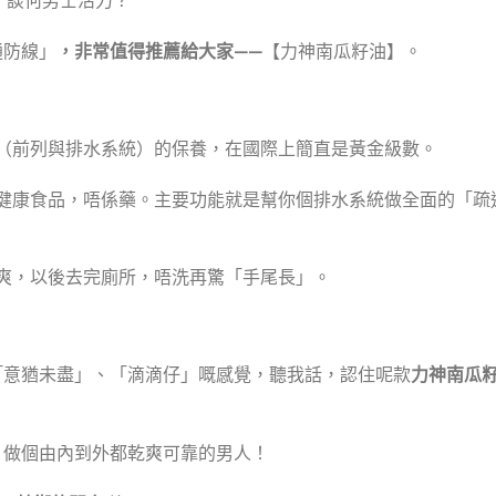
通防線」
，非常值得推薦給大家——
【力神南瓜籽油】。
（前列與排水系統）的保養，在國際上簡直是黃金級數。
健康食品，唔係藥。主要功能就是幫你個排水系統做全面的「疏
爽，以後去完廁所，唔洗再驚「手尾長」。
「意猶未盡」、「滴滴仔」嘅感覺，聽我話，認住呢款
力神南瓜
，做個由內到外都乾爽可靠的男人！