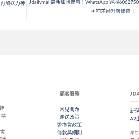
Jdailymall最新加購優惠！WhatsApp 客服606275
00再加送力神
可補差額升級優惠！
顧客服務
JD
力神
常見問題
新蒲
。精
運送政策
A2
退換貨政策
梅毒
條款與細則
星期
裝出