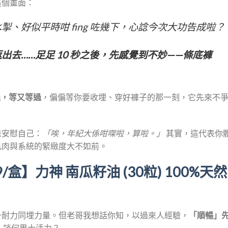
這個畫面：
、好似平時咁 fing 咗幾下，心諗今次大功告成啦？
去……足足 10 秒之後，先感覺到不妙——條底褲
e 過，等又等過
，偏偏等你要收埋、穿好褲子的那一刻，它先來不
味安慰自己：
「唉，年紀大係咁㗎啦，算啦。」
其實，這代表你
肌肉與系統的緊緻度大不如前。
盒】力神 南瓜籽油 (30粒) 100%天然
升耐力同埋力量。但老哥我想話你知，以過來人經驗，
「順暢」
，談何男士活力？