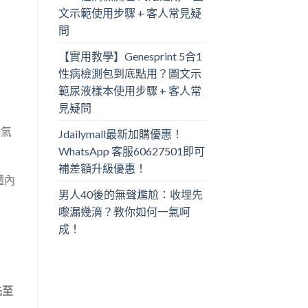
文示範使用步驟 + 客人常見疑
問
【實用教學】Genesprint 5合1
性病檢測包到底點用？圖文示
範尿液樣本使用步驟 + 客人常
見疑問
爭氣
Jdailymall最新加購優惠！
WhatsApp 客服60627501即可
補差額升級優惠！
體內
男人40後的無聲尷尬：收埋先
嚟漏幾滴？教你如何一氣呵
成！
先至