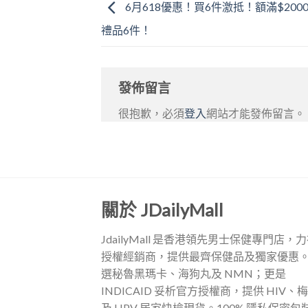
6月618優惠！買6件激抵！額滿$20
禮品6件！
發佈留言
很抱歉，必須
登入
網站才能發佈留言。
關於 JDailyMall
JdailyMall 是香港領先男士保健專門店，
授權經銷商，提供最齊保健品及獨家優惠
選秘魯黑瑪卡、海狗丸及 NMN；更是
INDICAID 妥析官方授權商，提供 HIV、
及 HPV 居家快檢現貨。100% 隱私保密包