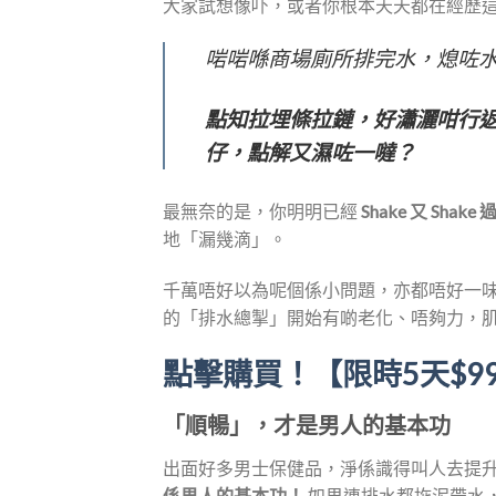
大家試想像吓，或者你根本天天都在經歷
啱啱喺商場廁所排完水，熄咗水掣
點知拉埋條拉鏈，好瀟灑咁行返出
仔，點解又濕咗一噠？
最無奈的是，你明明已經
Shake 又 Shak
地「漏幾滴」。
千萬唔好以為呢個係小問題，亦都唔好一
的「排水總掣」開始有啲老化、唔夠力，
點擊購買！【限時5天$99/
「順暢」，才是男人的基本功
出面好多男士保健品，淨係識得叫人去提
係男人的基本功！
如果連排水都拖泥帶水