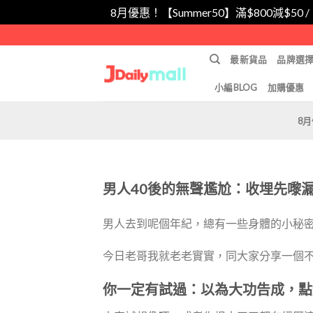
8月優惠！【Summer50】滿$800減$50 
Skip
to
最新貨品
品牌選
content
小編BLOG
加購優惠
8
男人40後的無聲尷尬：收埋先嚟
男人去到呢個年紀，總有一些身體的小秘
今日老哥我就老老實實，同大家分享一個
你一定有試過：以為大功告成，點