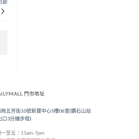
01即
AILYMALL 門市地址
崗五芳街10號新寶中心5樓06室(鑽石山站
出口3分鐘步程)
一至五：11am-7pm