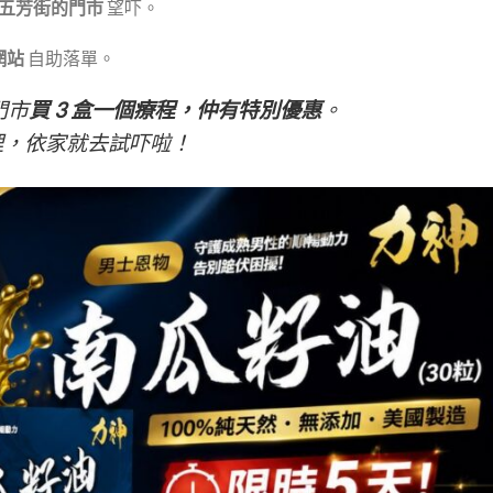
五芳街的門市
望吓。
 網站
自助落單。
門市
買 3 盒一個療程，仲有特別優惠
。
理，依家就去試吓啦！