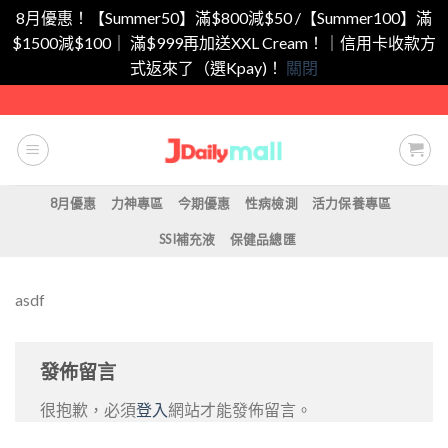
8月優惠！【Summer50】滿$800減$50 /【Summer100】滿
$1500減$100｜ 滿$999再加送XXL Cream！｜信用卡收款方
式返來了（選Kpay)！
關閉
Skip
to
content
8月優惠
力神專區
今期優惠
性病檢測
活力保養專區
SSI補充液
保健品總匯
asdf
發佈留言
很抱歉，必須
登入
網站才能發佈留言。