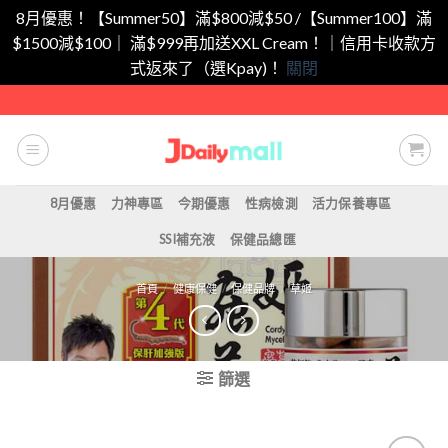
8月優惠！【Summer50】滿$800減$50 /【Summer100】滿
$1500減$100｜ 滿$999再加送XXL Cream！｜信用卡收款方
式返來了（選Kpay)！
關閉
Skip
to
content
8月優惠
力神專區
今期優惠
性病檢測
活力保養專區
SSI補充液
保健品總匯
首頁
/
健康保健
/
保健品牌
/
草姬
篩選