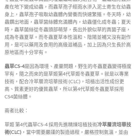
產在地下變成幼蟲，而蟲草孢子經雨水滲入泥土寄生在幼蟲
身上，蟲草孢子吸取幼蟲體內營養而快速繁殖。冬天時，幼
蟲鑽出地面，蟲草菌絲體充滿體內，幼蟲僵化成冬蟲；夏天
時，蟲草菌絲從冬蟲頭部萌芽，長出外貌似草的真菌子座，
成為冬蟲夏草。而冬蟲夏草本性溫和、陰陽並補又沒有副作
用，是可以藥用及食用的高級滋補品，加上因為只生長於高
原地區而十分罕有。
蟲草CS-4
是因為環境、產量問題，野生的冬蟲夏蟲變得極度
罕有，隨之而來的是草姬第4代草姬冬蟲夏草。就是以專業
技術，配合冷萃層流培華技術 (CLC)，培植出活性成份更
高、質素更好的優質蟲草，所以第4代草姬冬蟲夏草採用
CS4菌絲體。
兩者比較：
草姬 第4代蟲草CS-4 採用先進精煉培植技術
冷萃層流培華技
術(CLC)
，當中需要嚴謹的製造過程，嚴格控制氣溫，並由