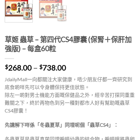
草姬 蟲草 – 第四代CS4膠囊 (保腎＋保肝加
強版) – 每盒60粒
價
268.00
–
738.00
$
$
格
JdailyMall一向都關注大家健康，唔少朋友仔都一齊研究到
範
底食啲咩先可以令身體保持更佳狀態。
圍：
除左一啲對男士機能方面嘅保健品之外，經辛苦打探同重重
$268.00
難關之下，終於再物色到另一種對都市人好有幫助嘅蟲草
到
CS4膠囊！
$738.00
先講解下咩係「冬蟲夏草」同埋呢個「蟲草CS4」：
冬蟲夏草是蟲草真菌同埋蝙蝠幼蟲的結合物，蝙蝠蛾將蟲卵