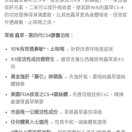
保肝元素 ，二來可以提升吸收度，使其餘96%的蟲草CS-4
的功效發揮得淋漓盡致，比其他蟲草更為身體吸收，倍效提
升通鼻敏、止咳喘之效。
草姬 蟲草 – 第四代CS4膠囊功效：
92%有效通鼻敏*、止咳喘
→ 針對改善呼吸道症狀
9.5倍活性成份勝野生
→ 腺苷含量比西藏原條蟲草高9.5
倍
黃金強肝「藥引」卵磷脂
→ 先強肝氣，盡吸純蟲草菌絲
體精華
美國FDA核准之CS-4菌絲體
→先進培植技術CLC，精煉
最優質蟲草精華
市面唯一公開活性成份
→ 草姬蟲草最信得過
任何體質人士適用
→ 性質平和，過敏體質適用