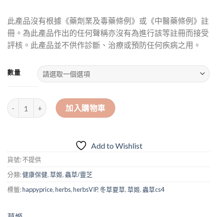
此產品沒有根據《藥劑業及毒藥條例》或《中醫藥條例》註
冊。為此產品作出的任何聲稱亦沒有為進行該等註冊而接受
評核。此產品並不供作診斷、治療或預防任何疾病之用。
數量
草姬 蟲草 - 第四代CS4膠囊 (保腎＋保肝加強版) - 每盒60粒 數量
加入購物車
Add to Wishlist
貨號:
不提供
分類:
健康保健
,
草姬
,
蟲草/靈芝
標籤:
happyprice
,
herbs
,
herbsVIP
,
冬草夏草
,
草姬
,
蟲草cs4
草姬