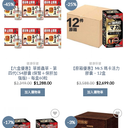
-45%
-25%
Add to
Add to
Wishlist
Wishlist
健康保健
健康保健
【六盒優惠】草姬蟲草 – 第
【原箱優惠】Mr.S 瑪卡活力
四代CS4膠囊 (保腎＋保肝加
膠囊 – 12盒
強版) – 每盒60粒
原
目
原
目
$
2,349.00
$
1,288.00
$
3,588.00
$
2,699.00
始
前
始
前
價
價
價
價
加入購物車
加入購物車
格：
格：
格：
格：
$2,349.00。
$1,288.00。
$3,588.00。
$2,699
-17%
-3%