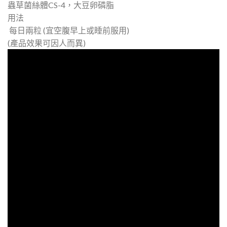
蟲草菌絲體CS-4，大豆卵磷脂
用法
每日兩粒 (宜空腹早上或睡前服用)
(產品效果可因人而異)