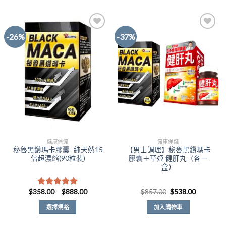
-26%
-37%
Add to
Add to
Wishlist
Wishlist
健康保健
健康保健
秘魯黑鑽瑪卡膠囊- 純天然15
【男士調理】秘魯黑鑽瑪卡
倍超濃縮(90粒裝)
膠囊＋草姬 健肝丸（各一
盒）
價
原
目
$
358.00
–
$
888.00
$
857.00
$
538.00
評分
5.00
格
始
前
滿分 5
範
價
價
選擇規格
加入購物車
圍：
格：
格：
$358.00
$857.00。
$538.00
此
到