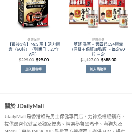
健康保健
健康保健
【最後3盒】Mr.S 瑪卡活力膠
草姬 蟲草 – 第四代CS4膠囊
囊（60粒）（到期日：27年
(保腎＋保肝加強版) – 每盒60
9月）
粒 三盒
原
目
原
目
$
299.00
$
99.00
$
1,197.00
$
688.00
始
前
始
前
價
價
價
價
加入購物車
加入購物車
格：
格：
格：
格：
$299.00。
$99.00。
$1,197.00。
$688.0
關於 JDailyMall
JdailyMall 是香港領先男士保健專門店，力神授權經銷商，
提供最齊保健品及獨家優惠。精選秘魯黑瑪卡、海狗丸及
NMN；更是 INDICAID 妥析官方授權商，提供 HIV、梅毒