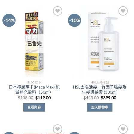
產
$888.00
品
有
-14%
-10%
多
種
Add to
Add to
款
Wishlist
Wishlist
式。
已售完
可
在
產
品
頁
面
$100以下
HSL太陽活髮
選
日本極感瑪卡(Maca Max) 能
HSL太陽活髮 – 竹因子強髮及
擇
量補充飲料（50ml）
生髮護髮素 (300ml)
選
原
目
原
目
$
138.00
$
119.00
$
443.00
$
399.00
始
前
始
前
項
價
價
價
價
查看內容
加入購物車
格：
格：
格：
格：
$138.00。
$119.00。
$443.00。
$399.00