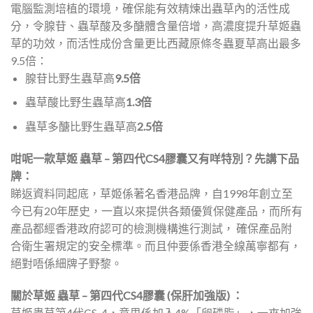
電腦監測培植的環境，確保能有效精煉出蟲草內的活性成
分，令腺苷、蟲草酸及多醣體含量倍增，高濃度提升草姬蟲
草的功效，而活性成份含量更比西藏原條冬蟲夏草高出最多
9.5倍：
腺苷比野生蟲草高
9.5倍
蟲草酸比野生蟲草高
1.3倍
蟲草多醣比野生蟲草高
2.5倍
咁呢一款草姬 蟲草 – 第四代CS4膠囊又有咩特別？先講下品
牌：
睇返資料同起底，草姬係著名香港品牌，自1998年創立至
今已有20年歷史，一直以來提供各類優質保健產品，而所有
產品都經香港政府認可的檢測機構進行測試， 確保產品附
合衛生署規定的安全標準。而且仲要係香港全線萬寧都有，
絕對唔係細牌子野黎。
關於草姬 蟲草 – 第四代CS4膠囊 (保肝加強版) ：
草姬蟲草第4代CS-4，意思係加入4%「卵磷脂」，一來加強