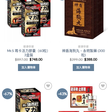
Add to
Add to
Wishlist
Wishlist
健康保健
健康保健
Mr.S 瑪卡活力膠囊（60粒）
神盾海狗丸 – 永明製藥 (300
3盒裝
粒)
原
目
原
目
$
897.00
$
748.00
$
399.00
$
388.00
始
前
始
前
價
價
價
價
加入購物車
加入購物車
格：
格：
格：
格：
$897.00。
$748.00。
$399.00。
$388.00
-67%
-43%
Add to
Add to
Wishlist
Wishlist