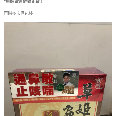
*原廠貨源 絕對正貨！
再睇多次個包裝：