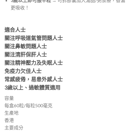
3歲以上即可服半粒
→ 可拆膠囊加入湯品/粥食療，香濃
更吸收！
適合人士
關注呼吸道氣管問題人士
關注鼻敏問題人士
關注清肝保肝人士
關注精神壓力及失眠人士
免疫力欠佳人士
常感疲倦，易患外感人士
3歲以上、過敏體質適用
容量
每盒60粒/每粒500毫克
生產地
香港
主要成分