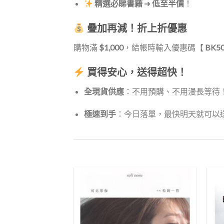
精選必睇書籍
➜
低至半價
！
疊加再減！折上折優惠
購物滿
$1,000
，結帳時輸入優惠碼【
BK5
買得安心，送得超快！
全現貨供應
：不用預購、不用漫長等待
極速到手
：今日落單，最快明天就可以
Add to
Wishlist