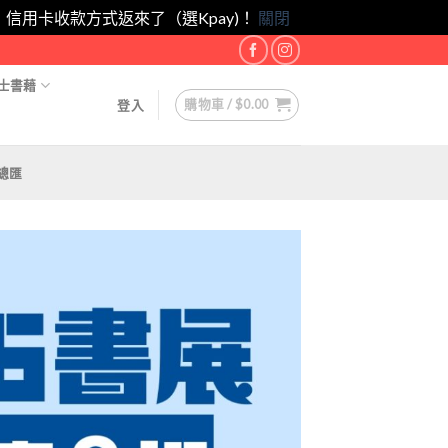
eam！｜信用卡收款方式返來了（選Kpay)！
關閉
士書藉
購物車 /
$
0.00
登入
總匯