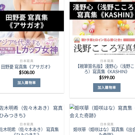
日本寫真
日本寫真
【親筆簽名版】淺野心（浅野こ
田野憂 寫真集《アサガオ》
ろ）寫真集《KASHIN》
$
508.00
$
599.00
加入購物車
加入購物車
日本寫真
日本寫真
佐木明希（佐々木あき） 寫真集
姬咲華（姫咲はな）寫真集《出
Add to
Add 
《ひみつきち》
た奇跡》