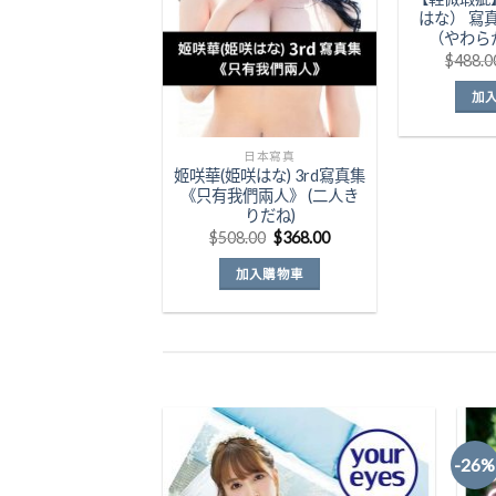
はな） 寫
（やわら
$
488.0
加
日本寫真
姬咲華(姫咲はな) 3rd寫真集
《只有我們兩人》 (二人き
りだね)
原
目
$
508.00
$
368.00
始
前
價
價
加入購物車
格：
格：
$508.00。
$368.00。
-26%