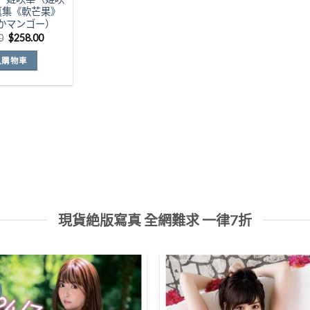
真集《軟芒果》
かマンゴー）
原
目
0
$
258.00
始
前
價
價
入購物車
格：
格：
$488.00。
$258.00。
現貨絶版寫真 全網難求 一律7折