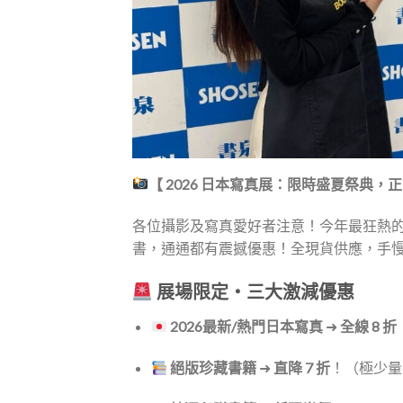
【 2026 日本寫真展：限時盛夏祭典，
各位攝影及寫真愛好者注意！今年最狂熱的日
書，通通都有震撼優惠！全現貨供應，手
展場限定・三大激減優惠
2026最新/熱門日本寫真
➜
全線 8 折
絕版珍藏書籍
➜
直降 7 折
！（極少量