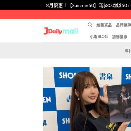
8月優惠！【Summer50】滿$800減$50 
Skip
to
最新貨品
品牌選
content
小編BLOG
加購優惠
8