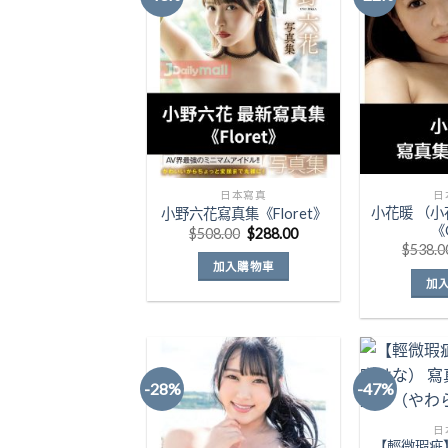
Add to
Wishlist
日本寫真
日
小花暖 （
小野六花寫真集《Floret》
《
原
目
$
508.00
$
288.00
始
前
$
538.0
價
價
加入購物車
格：
格：
加
$508.00。
$288.00。
-28%
-47%
Add to
日
Wishlist
【輕微瑕疵