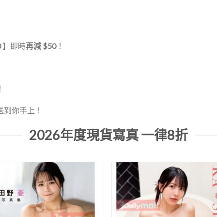
0
】即時
再減 $50
！
！
送到你手上！
2026年度現貨寫真 一律8折
Add to
Add 
Wishlist
Wishl