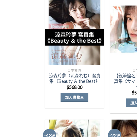
Add to
Wishlist
日本寫真
日
涼森玲夢（涼森れむ）寫真
【親筆簽名
集 《Beauty ＆ the Best》
真集《サマ
$
568.00
$
5
加入購物車
加
-43%
-22%