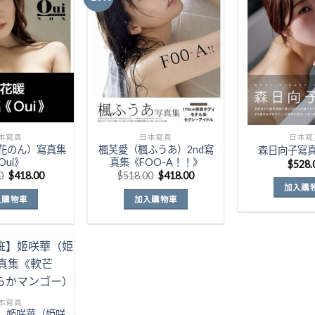
Add to
Add to
Wishlist
Wishlist
本寫真
日本寫真
日本寫
小花のん）寫真集
楓芙愛（楓ふうあ）2nd寫
森日向子寫
Oui》
真集《FOO-A！！》
$
528.
原
目
原
目
0
$
418.00
$
518.00
$
418.00
始
前
始
前
加入購
價
價
價
價
入購物車
加入購物車
格：
格：
格：
格：
$538.00。
$418.00。
$518.00。
$418.00。
Add to
本寫真
Wishlist
】姬咲華（姫咲