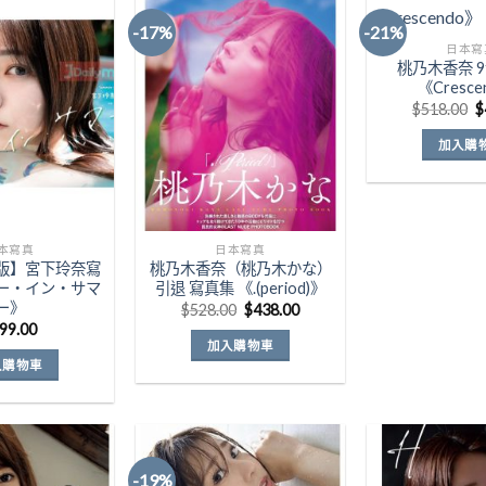
-17%
-21%
日本寫
桃乃木香奈 9
Add to
Add to
《Cresce
Wishlist
Wishlist
$
518.00
$
加入購
$
本寫真
日本寫真
版】宮下玲奈寫
桃乃木香奈（桃乃木かな）
ー・イン・サマ
引退 寫真集 《.(period)》
ー》
原
目
$
528.00
$
438.00
始
前
99.00
價
價
加入購物車
格：
格：
入購物車
$528.00。
$438.00。
-19%