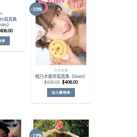
-33%
真
th寫真集
Add to
Add to
ndo》
Wishlist
Wishlist
原
目
408.00
始
前
價
價
物車
格：
格：
518.00。
$408.00。
日本寫真
桃乃木香奈寫真集《5mm》
原
目
$
608.00
$
408.00
始
前
價
價
加入購物車
格：
格：
$608.00。
$408.00。
-19%