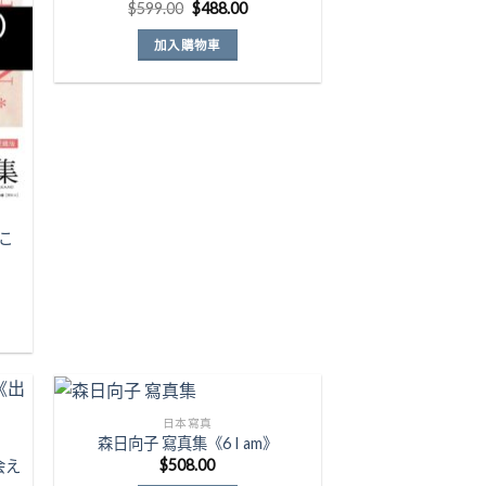
原
目
$
599.00
$
488.00
始
前
價
價
加入購物車
格：
格：
$599.00。
$488.00。
こ
日本寫真
森日向子 寫真集《6 I am》
$
508.00
会え
to
Add to