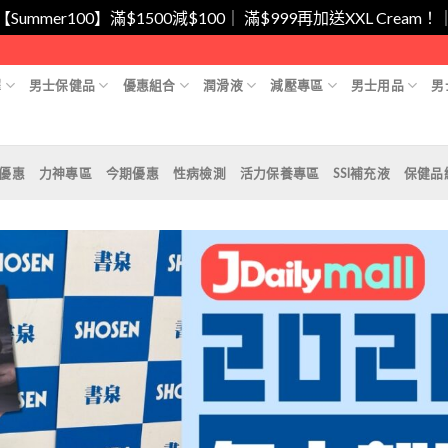
/【Summer100】滿$1500減$100｜ 滿$999再加送XXL Cr
擇
男士保健品
優惠組合
潤滑液
減壓專區
男士用品
男
月優惠
力神專區
今期優惠
性病檢測
活力保養專區
SSI補充液
保健品