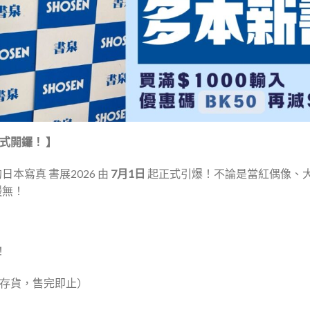
正式開鑼！ 】
本寫真 書展2026 由
7月1日
起正式引爆！不論是當紅偶像、
慢無！
！
存貨，售完即止）