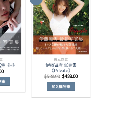
Add to
Add to
Wishlist
Wishlist
真
日本寫真
伊藤舞雪 寫真集
真集《H》
《Private》
00
原
目
$
538.00
$
438.00
始
前
物車
價
價
加入購物車
格：
格：
$538.00。
$438.00。