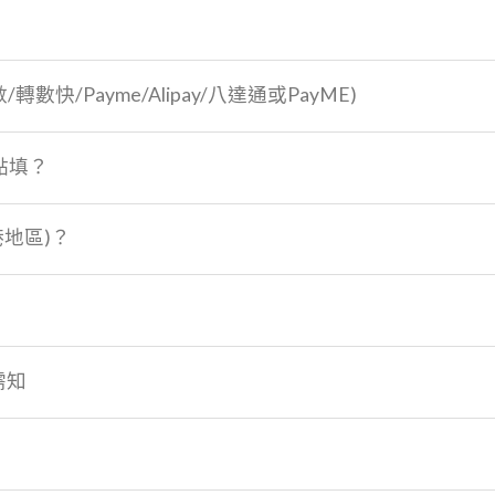
數/轉數快/Payme/Alipay/八達通或PayME)
點填？
港地區)？
需知