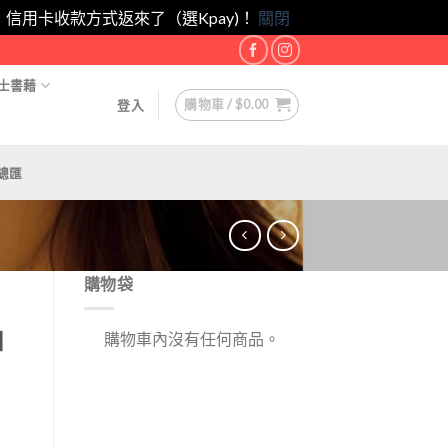
eam！｜信用卡收款方式返來了（選Kpay)！
關閉
士書藉
購物車 /
$
0.00
登入
總匯
購物袋
紬
購物車內沒有任何商品。