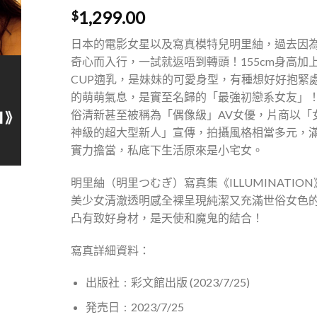
1,299.00
$
日本的電影女星以及寫真模特兒明里紬，過去因
奇心而入行，一試就返唔到轉頭！155cm身高加
CUP適乳，是妹妹的可愛身型，有種想好好抱緊
的萌萌氣息，是實至名歸的「最強初戀系女友」
俗清新甚至被稱為「偶像級」AV女優，片商以「
神級的超大型新人」宣傳，拍攝風格相當多元，
實力擔當，私底下生活原來是小宅女。
明里紬（明里つむぎ）寫真集《ILLUMINATION
美少女清澈透明感全裸呈現純潔又充滿世俗女色
凸有致好身材，是天使和魔鬼的結合！
寫真詳細資料：
出版社 ‏ : ‎
彩文館出版 (2023/7/25)
発売日 ‏ : ‎
2023/7/25