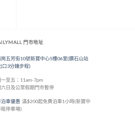
AILYMALL 門市地址
崗五芳街10號新寶中心5樓06室(鑽石山站
出口3分鐘步程)
一至五：11am-7pm
期六日及公眾假期門市暫停
市泊車優惠
滿$200起免費泊車1小時(新寶中
租停車場)