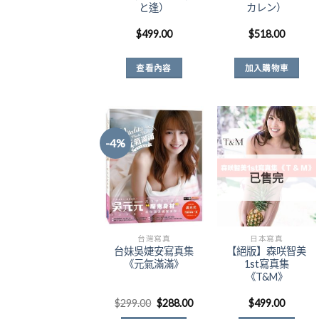
と逢）
カレン）
$
499.00
$
518.00
查看內容
加入購物車
-4%
Add to
Add to
已售完
Wishlist
Wishlist
台灣寫真
日本寫真
台妹吳婕安寫真集
【絕版】森咲智美
《元氣滿滿》
1st寫真集
《T&M》
原
目
$
299.00
$
288.00
$
499.00
始
前