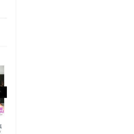
o
st
真
e》