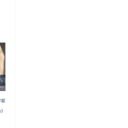
o
st
宇都
ye》