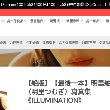
/【Summer100】滿$1500減$100｜ 滿$999再加送XXL Cr
擇
男士保健品
優惠組合
潤滑液
減壓專區
男士用品
男
月優惠
力神專區
今期優惠
性病檢測
活力保養專區
SSI補充液
保健品
【絶版】【最後一本】明里
（明里つむぎ）寫真集
《ILLUMINATION》
Add to
Wishlist