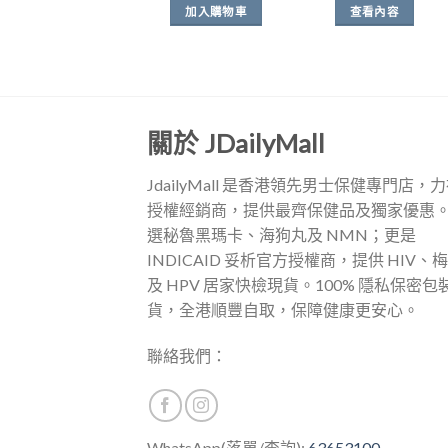
價
價
加入購物車
查看內容
格：
格：
$299.00。
$288.00。
關於 JDailyMall
JdailyMall 是香港領先男士保健專門店，
授權經銷商，提供最齊保健品及獨家優惠
選秘魯黑瑪卡、海狗丸及 NMN；更是
INDICAID 妥析官方授權商，提供 HIV、
及 HPV 居家快檢現貨。100% 隱私保密包
貨，全港順豐自取，保障健康更安心。
聯絡我們：
WhatsApp(落單/查詢):
63653100