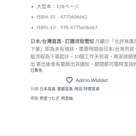
大型本 ‏ : ‎
128ページ
ISBN-10 ‏ : ‎
4775606662
ISBN-13 ‏ : ‎
978-4775606667
日本/台灣寫真 - 訂購流程需知
凡顯示「允許無庫
下單」即為未有現貨，需要時間由日本/台灣到貨 
般流程為下單起計，10個工作天到貨，再安排順
出 寄出後會有電郵出貨通知，期間都可隨時查詢
已售完
Add to Wishlist
分類:
日本寫真
,
書籍寫真
,
現貨/特價寫真
標籤:
明里つむぎ
,
明里紬