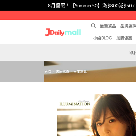
8月優惠！【Summer50】滿$800減$50 
Skip
to
最新貨品
品牌選
content
小編BLOG
加購優惠
8
首頁
/
書籍寫真
/
日本寫真