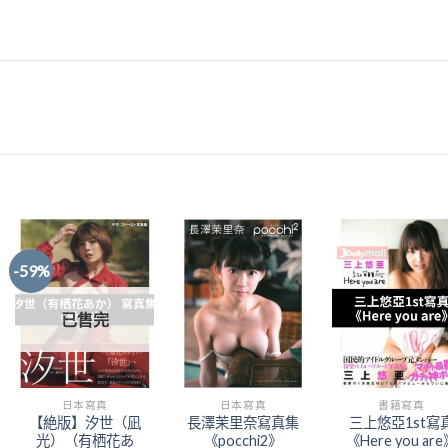
-59%
Add to
Add to
Add t
已售完
Wishlist
Wishlist
Wishli
日本寫真
日本寫真
書籍寫真
【絶版】汐世（凪
長澤茉里奈寫真集
三上悠亞1st寫
光）（有栖花あ
《pocchi2》
《Here you ar