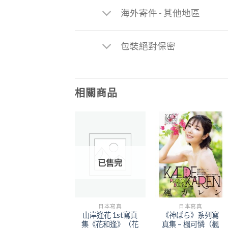
海外寄件 - 其他地區
包裝絕對保密
相關商品
Add to
Add to
已售完
Wishlist
Wishlist
日本寫真
日本寫真
山岸逢花 1st寫真
《神ぱら》系列寫
集《花和逢》（花
真集 – 楓可憐（楓