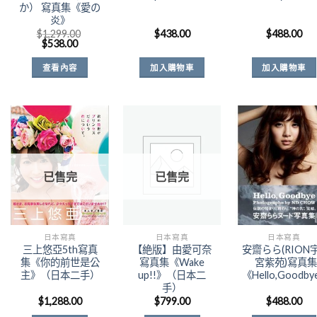
か） 寫真集《愛の
炎》
$
1,299.00
$
438.00
$
488.00
原
目
$
538.00
始
前
價
價
查看內容
加入購物車
加入購物車
格：
格：
$1,299.00。
$538.00。
Add to
Add to
Add t
已售完
已售完
Wishlist
Wishlist
Wishli
日本寫真
日本寫真
日本寫真
三上悠亞5th寫真
【絶版】由愛可奈
安齋らら(RION
集《你的前世是公
寫真集《Wake
宮紫苑)寫真集
主》（日本二手）
up!!》（日本二
《Hello,Goodb
手）
$
1,288.00
$
799.00
$
488.00