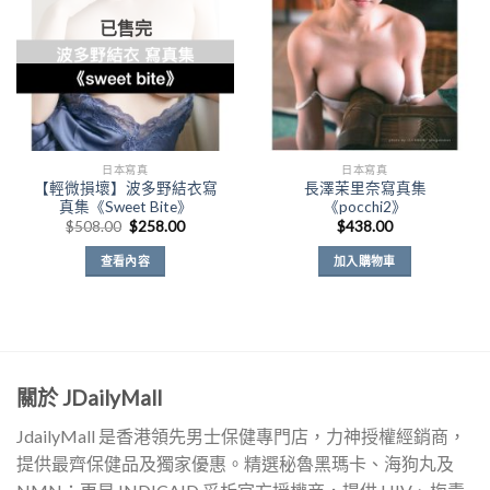
已售完
日本寫真
日本寫真
【輕微損壞】波多野結衣寫
長澤茉里奈寫真集
真集《Sweet Bite》
《pocchi2》
原
目
$
508.00
$
258.00
$
438.00
始
前
價
價
查看內容
加入購物車
格：
格：
$508.00。
$258.00。
關於 JDailyMall
JdailyMall 是香港領先男士保健專門店，力神授權經銷商，
提供最齊保健品及獨家優惠。精選秘魯黑瑪卡、海狗丸及