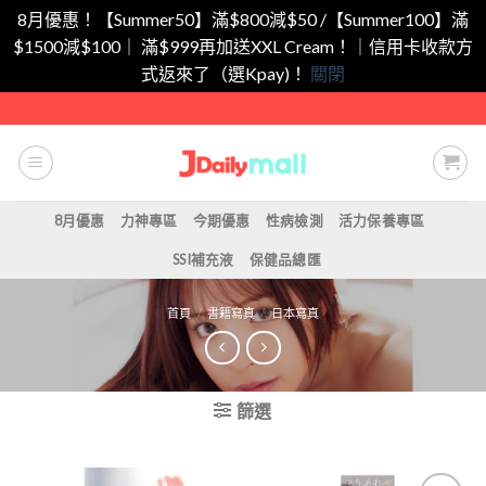
8月優惠！【Summer50】滿$800減$50 /【Summer100】滿
$1500減$100｜ 滿$999再加送XXL Cream！｜信用卡收款方
式返來了（選Kpay)！
關閉
Skip
to
content
8月優惠
力神專區
今期優惠
性病檢測
活力保養專區
SSI補充液
保健品總匯
首頁
/
書籍寫真
/
日本寫真
篩選