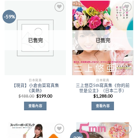
-59%
Add to
Add to
Wishlist
Wishlist
已售完
已售完
日本寫真
日本寫真
【現貨】小倉由菜寫真集
三上悠亞5th寫真集《你的前
《美熱》
世是公主》（日本二手）
原
目
$
488.00
$
199.00
$
1,288.00
始
前
價
價
查看內容
查看內容
格：
格：
$488.00。
$199.00。