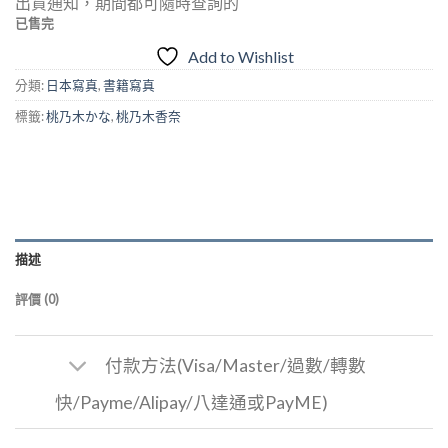
出貨通知，期間都可隨時查詢的
已售完
Add to Wishlist
分類:
日本寫真
,
書籍寫真
標籤:
桃乃木かな
,
桃乃木香奈
描述
評價 (0)
付款方法(Visa/Master/過數/轉數
快/Payme/Alipay/八達通或PayME)