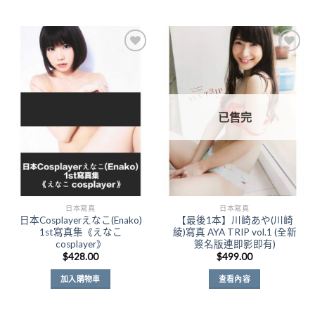
Add to
Add to
Wishlist
Wishlist
已售完
日本寫真
日本寫真
日本Cosplayerえなこ(Enako)
【最後1本】川崎あや(川崎
1st寫真集《えなこ
綾)寫真 AYA TRIP vol.1 (全新
cosplayer》
簽名版連即影即有)
$
428.00
$
499.00
加入購物車
查看內容