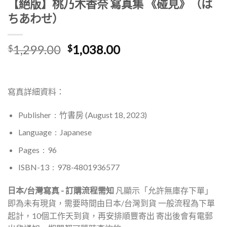
【絕版】桃乃木香奈 寫真集 《碰見》（は
ちあわせ）
原
目
1,299.00
1,038.00
$
$
始
前
價
價
格：
格：
寫真詳細資料：
$1,299.00。
$1,038.00。
Publisher ‏ : ‎ 竹書房
(August 18, 2023)
Language ‏ : ‎
Japanese
Pages ‏ : ‎ 96
ISBN-13 ‏ : ‎ 978-4801936577
日本/台灣寫真 - 訂購流程需知
凡顯示「允許無庫存下單」
即為未有現貨，需要時間由日本/台灣到貨 一般流程為下單
起計，10個工作天到貨，再安排順豐寄出 寄出後會有電郵