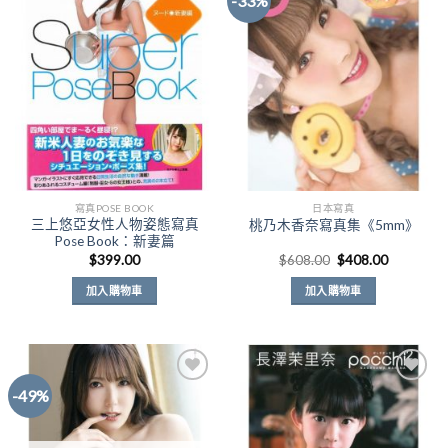
-33%
Add to
Add to
Wishlist
Wishlist
寫真POSE BOOK
日本寫真
三上悠亞女性人物姿態寫真
桃乃木香奈寫真集《5mm》
Pose Book：新妻篇
原
目
$
399.00
$
608.00
$
408.00
始
前
價
價
加入購物車
加入購物車
格：
格：
$608.00。
$408.00
-49%
Add to
Add to
Wishlist
Wishlist