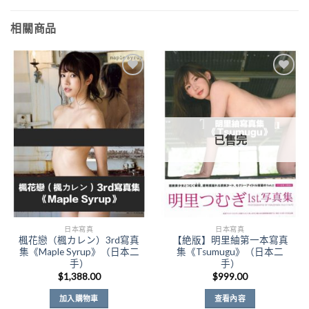
相關商品
Add to
Add to
Wishlist
Wishlist
已售完
日本寫真
日本寫真
楓花戀（楓カレン）3rd寫真
【絶版】明里紬第一本寫真
集《Maple Syrup》（日本二
集《Tsumugu》（日本二
手）
手）
$
1,388.00
$
999.00
加入購物車
查看內容