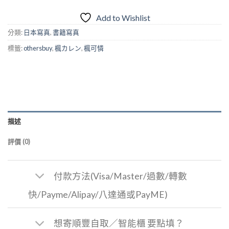
く
北
Add to Wishlist
海
分類:
日本寫真
,
書籍寫真
道
標籤:
othersbuy
,
楓カレン
,
楓可憐
旅
行
二
泊
三
日》
描述
評價 (0)
付款方法(Visa/Master/過數/轉數
快/Payme/Alipay/八達通或PayME)
想寄順豐自取／智能櫃 要點填？