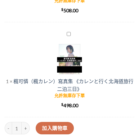
允許無庫存下單
の
$
508.00
奄
美
大
島
楓
觀
可
光
憐
旅
（楓
遊》
カ
レ
ン）
1
×
楓可憐（楓カレン）寫真集 《カレンと行く北海道旅行
寫
二泊三日》
真
允許無庫存下單
集
$
《カ
498.00
レ
ン
《神ぱら》系列寫真集 – 楓可憐（楓カレン） 數量
と
加入購物車
行