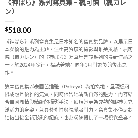
《神ぱら》系列寫真集 – 楓可憐（楓カレ
ン）
518.00
$
《神ぱら》系列寫真集是日本知名的寫真集品牌，以展示日
本女優的魅力為主題，注重高質感的攝影與唯美風格。楓可
憐（楓カレン）的《神ぱら》寫真集是該系列的最新作品之
一，於2024年發行，標誌著她在同年3月引退後的復出之
作。
這本寫真集以泰國芭達雅（Pattaya）為拍攝地，呈現楓可
憐成熟且優雅的氣質，同時保留她清新自然的魅力。內容結
合異國風情與精緻的攝影手法，展現她更為成熟的眼神與充
滿活力的身姿，兼具藝術性與視覺吸引力。寫真集不僅是對
她復出後全新形象的紀錄，也為粉絲提供了一場視覺盛宴。