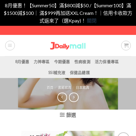
8月優惠！【Summer50】滿$800減$50 /【Summer100】滿
$1500減$100｜ 滿$999再加送XXL Cream！｜信用卡收款方
式返來了（選Kpay)！
關閉
Skip
to
content
8月優惠
力神專區
今期優惠
性病檢測
活力保養專區
SSI補充液
保健品總匯
首頁
/
書籍寫真
/
日本寫真
篩選