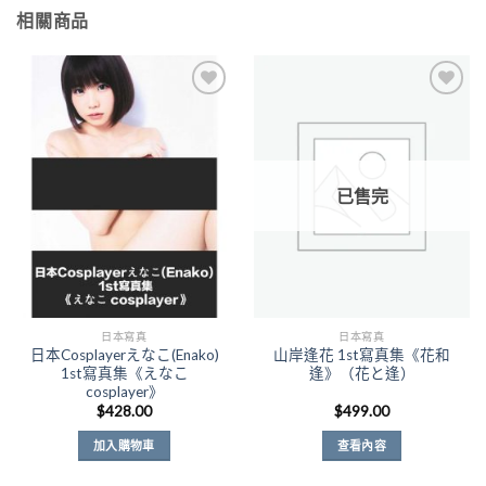
相關商品
Add to
Add to
Wishlist
Wishlist
已售完
日本寫真
日本寫真
日本Cosplayerえなこ(Enako)
山岸逢花 1st寫真集《花和
1st寫真集《えなこ
逢》（花と逢）
cosplayer》
$
428.00
$
499.00
加入購物車
查看內容