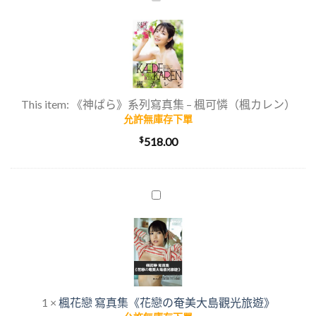
ぱ
ら》
系
列
寫
真
This item:
《神ぱら》系列寫真集 – 楓可憐（楓カレン）
集
允許無庫存下單
–
$
518.00
楓
可
憐
（楓
楓
カ
花
レ
戀
ン）
寫
真
集
《花
1
×
楓花戀 寫真集《花戀の奄美大島觀光旅遊》
戀