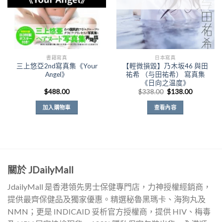
書籍寫真
日本寫真
三上悠亞2nd寫真集《Your
【輕微損毀】乃木坂46 與田
Angel》
祐希 （与田祐希） 寫真集
《日向之温度》
原
目
$
488.00
$
338.00
$
138.00
始
前
價
價
加入購物車
查看內容
格：
格：
$338.00。
$138.00
關於 JDailyMall
JdailyMall 是香港領先男士保健專門店，力神授權經銷商，
提供最齊保健品及獨家優惠。精選秘魯黑瑪卡、海狗丸及
NMN；更是 INDICAID 妥析官方授權商，提供 HIV、梅毒