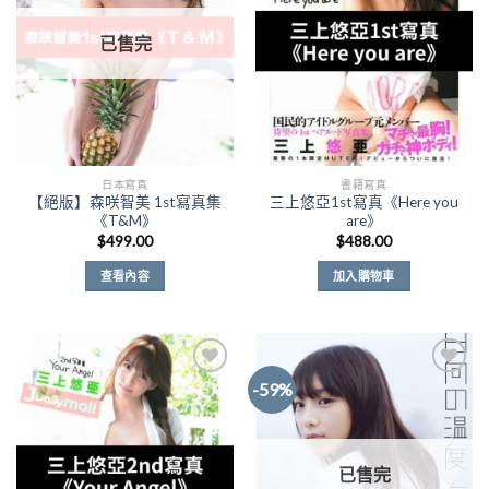
Wishlist
Wishlist
已售完
日本寫真
書籍寫真
【絕版】森咲智美 1st寫真集
三上悠亞1st寫真《Here you
《T&M》
are》
$
499.00
$
488.00
查看內容
加入購物車
-59%
Add to
Add to
Wishlist
Wishlist
已售完