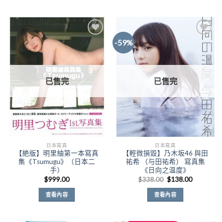
-59%
Add to
Add to
Wishlist
Wishlist
已售完
已售完
日本寫真
日本寫真
【絶版】明里紬第一本寫真
【輕微損毀】乃木坂46 與田
集《Tsumugu》（日本二
祐希 （与田祐希） 寫真集
手）
《日向之温度》
原
目
$
999.00
$
338.00
$
138.00
始
前
價
價
查看內容
查看內容
格：
格：
$338.00。
$138.00