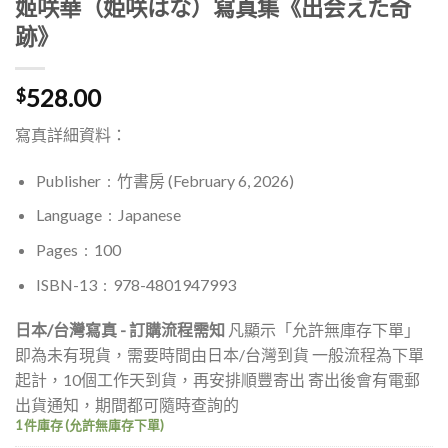
姬咲華（姫咲はな）寫真集《出会えた奇
跡》
528.00
$
寫真詳細資料：
Publisher ‏ : ‎ 竹書房
(February 6, 2026)
Language ‏ : ‎
Japanese
Pages
‏ : ‎ 100
ISBN-13 ‏ : ‎ 978-4801947993
日本/台灣寫真 - 訂購流程需知
凡顯示「允許無庫存下單」
即為未有現貨，需要時間由日本/台灣到貨 一般流程為下單
起計，10個工作天到貨，再安排順豐寄出 寄出後會有電郵
出貨通知，期間都可隨時查詢的
1 件庫存 (允許無庫存下單)