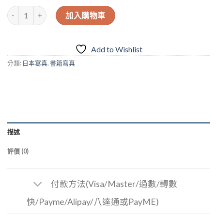
果》
姬咲華（姫咲はな）寫真集《出会えた奇跡》 數量
（や
加入購物車
わ
ら
か
Add to Wishlist
マ
分類:
日本寫真
,
書籍寫真
ン
ゴ
ー）
描述
評價 (0)
付款方法(Visa/Master/過數/轉數
快/Payme/Alipay/八達通或PayME)