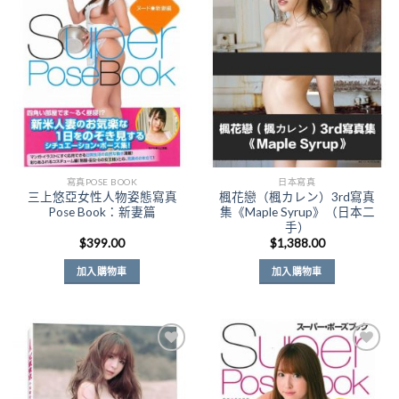
Add to
Add to
Wishlist
Wishlist
寫真POSE BOOK
日本寫真
三上悠亞女性人物姿態寫真
楓花戀（楓カレン）3rd寫真
Pose Book：新妻篇
集《Maple Syrup》（日本二
手）
$
399.00
$
1,388.00
加入購物車
加入購物車
Add to
Add to