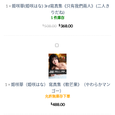
な)
1
×
姬咲華(姫咲はな) 3rd寫真集《只有我們兩人》 (二人き
3rd
りだね)
寫
1 件庫存
真
$
原
$
目
集
508.00
368.00
《只
始
前
有
價
價
我
格：
格：
姬
們
咲
$508.00。
$368.00。
兩
華
人》
（姫
(二
咲
人
は
き
な）
1
×
姬咲華（姫咲はな） 寫真集《軟芒果》（やわらかマン
り
寫
だ
ゴー）
真
允許無庫存下單
ね)
集
$
《軟
488.00
芒