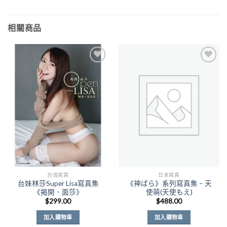
相關商品
Add to
Add to
Wishlist
Wishlist
台灣寫真
日本寫真
台妹林莎Super Lisa寫真集
《神ぱら》系列寫真集 – 天
《揭開．面莎》
使萌(天使もえ)
$
299.00
$
488.00
加入購物車
加入購物車