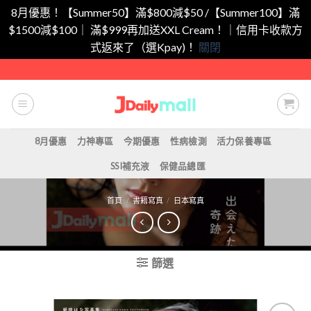
8月優惠！【Summer50】滿$800減$50 /【Summer100】滿
$1500減$100｜ 滿$999再加送XXL Cream！｜信用卡收款方
式返來了（選Kpay)！
關閉
Skip
to
content
8月優惠
力神專區
今期優惠
性病檢測
活力保養專區
SSI補充液
保健品總匯
首頁
/
書籍寫真
/
日本寫真
篩選