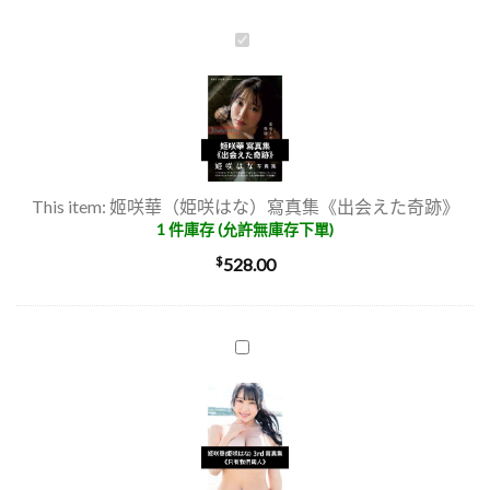
姬
咲
華
（姫
咲
は
な）
This item:
姬咲華（姫咲はな）寫真集《出会えた奇跡》
寫
1 件庫存 (允許無庫存下單)
真
$
528.00
集
《出
会
え
姬
た
咲
奇
華
跡》
(姫
咲
は