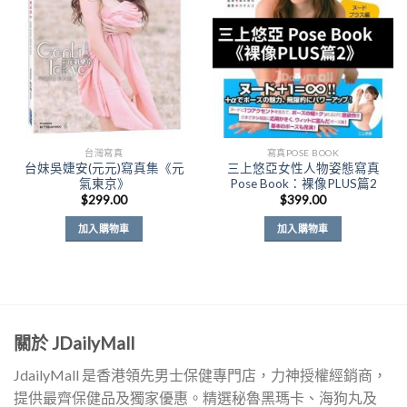
Wishlist
Wishlist
台灣寫真
寫真POSE BOOK
台妹吳婕安(元元)寫真集《元
三上悠亞女性人物姿態寫真
氣東京》
Pose Book：裸像PLUS篇2
$
299.00
$
399.00
加入購物車
加入購物車
關於 JDailyMall
JdailyMall 是香港領先男士保健專門店，力神授權經銷商，
提供最齊保健品及獨家優惠。精選秘魯黑瑪卡、海狗丸及