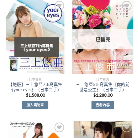
Add to
Add to
Wishlist
Wishlist
已售完
日本寫真
日本寫真
【絶版】三上悠亞7th寫真集
三上悠亞5th寫真集《你的前
《your eyes》（日本二手）
世是公主》（日本二手）
$
1,588.00
$
1,288.00
加入購物車
查看內容