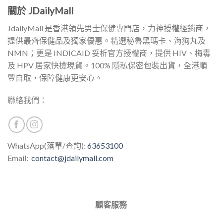
多
關於 JDailyMall
種
款
JdailyMall 是香港領先男士保健專門店，力神授權經銷商，
式。
提供最齊保健品及獨家優惠。精選秘魯黑瑪卡、海狗丸及
可
NMN；更是 INDICAID 妥析官方授權商，提供 HIV、梅毒
在
產
及 HPV 居家快檢現貨。100% 隱私保密包裝出貨，全港順
品
豐自取，保障健康更安心。
頁
面
聯絡我們：
選
擇
選
項
WhatsApp(落單/查詢):
63653100
Email:
contact@jdailymall.com
顧客服務