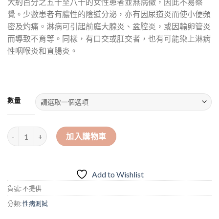
大約百分之五十至八十的女性患者並無病徵，因此不易察
覺。少數患者有膿性的陰道分泌，亦有因尿道炎而使小便頻
密及灼痛。淋病可引起前庭大腺炎、盆腔炎，或因輸卵管炎
而導致不育等。同樣，有口交或肛交者，也有可能染上淋病
性咽喉炎和直腸炎。
數量
GenesPrint 常見性病快測包 - 淋球菌 抗原檢測試劑盒 數量
加入購物車
Add to Wishlist
貨號:
不提供
分類:
性病測試