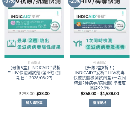
-87%
-23%
多
多
種
種
Add to
Add to
款
款
Wishlist
Wishlist
式。
式。
可
可
在
在
產
產
品
品
頁
頁
面
面
性病測試
性病測試
選
選
【最後5盒】INDICAID™妥析
【升級2盒8折！】
擇
擇
™ HIV 快速測試劑 (第4代) (到
INDICAID™妥析™ HIV/梅毒
選
選
期日：2026/08/27)
快速抗體檢測試劑盒 (一次同
時測2種病毒/病原體) 準確度
項
項
高達99.9%
原
目
價
$
298.00
$
38.00
$
368.00
–
$
1,538.00
始
前
格
價
價
範
加入購物車
選擇規格
格：
格：
圍：
$298.00。
$38.00。
$368.00
此
到
產
$1,538.
品
有