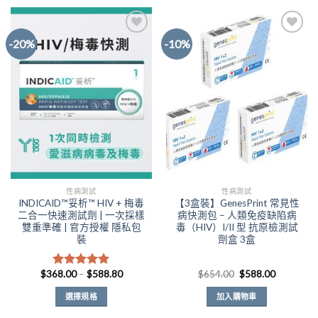
-20%
-10%
Add to
Add to
Wishlist
Wishlist
性病測試
性病測試
INDICAID™妥析™ HIV + 梅毒
【3盒裝】GenesPrint 常見性
二合一快速測試劑 | 一次採樣
病快測包 – 人類免疫缺陷病
雙重準確 | 官方授權 隱私包
毒（HIV）I/II 型 抗原檢測試
裝
劑盒 3盒
價
原
目
$
368.00
–
$
588.80
$
654.00
$
588.00
評分
5.00
格
始
前
滿分 5
範
價
價
選擇規格
加入購物車
圍：
格：
格：
$368.00
$654.00。
$588.00
此