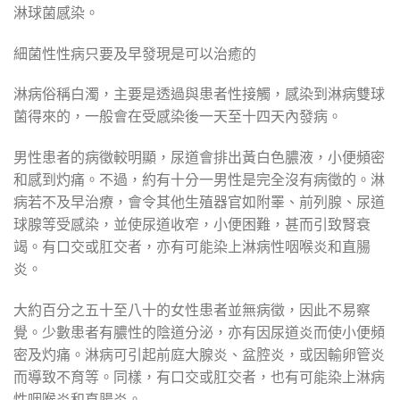
淋球菌感染。
細菌性性病只要及早發現是可以治癒的
淋病俗稱白濁，主要是透過與患者性接觸，感染到淋病雙球
菌得來的，一般會在受感染後一天至十四天內發病。
男性患者的病徵較明顯，尿道會排出黃白色膿液，小便頻密
和感到灼痛。不過，約有十分一男性是完全沒有病徵的。淋
病若不及早治療，會令其他生殖器官如附睪、前列腺、尿道
球腺等受感染，並使尿道收窄，小便困難，甚而引致腎衰
竭。有口交或肛交者，亦有可能染上淋病性咽喉炎和直腸
炎。
大約百分之五十至八十的女性患者並無病徵，因此不易察
覺。少數患者有膿性的陰道分泌，亦有因尿道炎而使小便頻
密及灼痛。淋病可引起前庭大腺炎、盆腔炎，或因輸卵管炎
而導致不育等。同樣，有口交或肛交者，也有可能染上淋病
性咽喉炎和直腸炎。