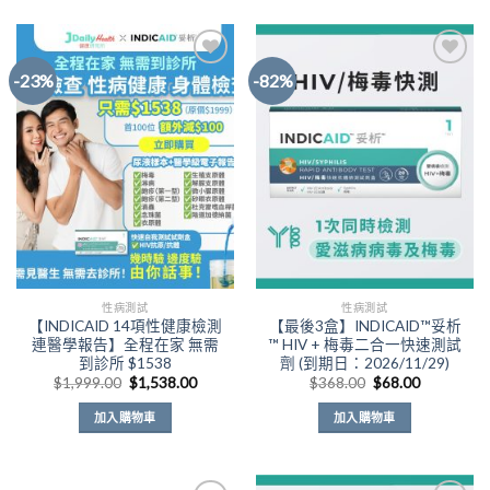
到
產
$588.80
品
有
-23%
-82%
多
種
Add to
Add to
款
Wishlist
Wishlist
式。
可
在
產
品
頁
面
性病測試
性病測試
選
【INDICAID 14項性健康檢測
【最後3盒】INDICAID™妥析
擇
連醫學報告】全程在家 無需
™ HIV + 梅毒二合一快速測試
選
到診所 $1538
劑 (到期日：2026/11/29)
原
目
原
目
項
$
1,999.00
$
1,538.00
$
368.00
$
68.00
始
前
始
前
價
價
價
價
加入購物車
加入購物車
格：
格：
格：
格：
$1,999.00。
$1,538.00。
$368.00。
$68.00。