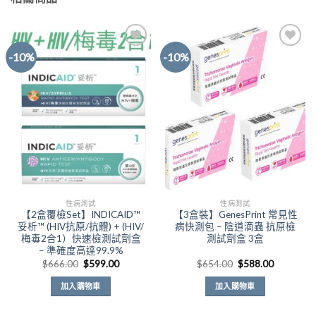
有
有
多
多
種
種
款
款
-10%
-10%
式。
式。
可
可
Add to
Add to
Wishlist
Wishlist
在
在
產
產
品
品
頁
頁
面
面
選
選
擇
擇
選
選
性病測試
性病測試
項
項
【2盒覆檢Set】INDICAID™
【3盒裝】GenesPrint 常見性
妥析™ (HIV抗原/抗體) + (HIV/
病快測包 – 陰道滴蟲 抗原檢
梅毒2合1）快速檢測試劑盒
測試劑盒 3盒
– 準確度高達99.9%
原
目
原
目
$
666.00
$
599.00
$
654.00
$
588.00
始
前
始
前
價
價
價
價
加入購物車
加入購物車
格：
格：
格：
格：
$666.00。
$599.00。
$654.00。
$588.00