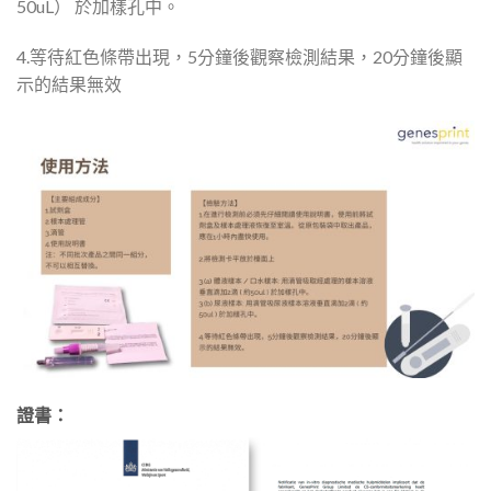
50uL） 於加樣孔中。
4.等待紅色條帶出現，5分鐘後觀察檢測結果，20分鐘後顯
示的結果無效
證書：