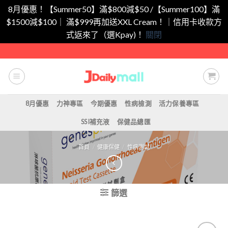
8月優惠！【Summer50】滿$800減$50 /【Summer100】滿
$1500減$100｜ 滿$999再加送XXL Cream！｜信用卡收款方
式返來了（選Kpay)！
關閉
Skip
to
content
8月優惠
力神專區
今期優惠
性病檢測
活力保養專區
SSI補充液
保健品總匯
首頁
/
健康保健
/
性病測試
篩選