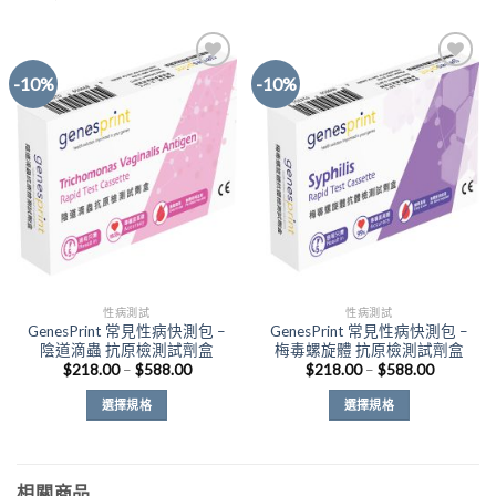
-10%
-10%
Add to
Add to
Wishlist
Wishlist
性病測試
性病測試
GenesPrint 常見性病快測包 –
GenesPrint 常見性病快測包 –
陰道滴蟲 抗原檢測試劑盒
梅毒螺旋體 抗原檢測試劑盒
價
價
$
218.00
–
$
588.00
$
218.00
–
$
588.00
格
格
範
範
選擇規格
選擇規格
圍：
圍：
$218.00
$218.00
此
此
到
到
產
產
$588.00
$588.00
品
品
相關商品