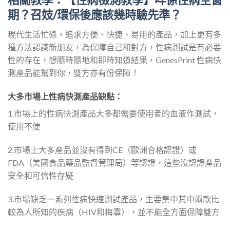
期？召妓/環保後應該幾時驗先準？
現代生活忙碌，追求方便、快捷、易用的產品，加上更有多
種方法認識新朋友，為保障自己和對方，性病測試是有必要
性的存在，想隨時隨地和即時知道結果，GenesPrint 性病快
測產品能幫到你，雙方亦有份保障！
大多市場上性病快測產品缺點：
1.市場上的性病快測產品大多都需要使用者的血液作測試，
使用不便
2.市場上大多產品並沒有得到CE（歐洲合格認證）或
FDA（美國食品藥品監督管理局）等認證，這些沒認證產品
安全和可信性存疑
3.市場缺乏一系列性病快速測試產品，主要集中其中兩款比
較為人所知的疾病（HIV和梅毒），並不能全方面保障雙方