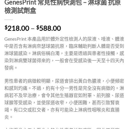
GenesPrint 常見性病快測包 – 淋球菌 抗原
檢測試劑盒
價
218.00
–
588.00
$
$
格
GenesPrint 本產品用於體外定性檢測人的尿液、唾液、體液
範
中是否含有淋病奈瑟球菌抗原，臨床輔助判斷人體是否受到
圍：
淋球菌感染。淋病俗稱白濁，主要是透過與患者性接觸，感
$218.00
染到淋病雙球菌得來的，一般會在受感染後一天至十四天內
到
發病。
$588.00
男性患者的病徵較明顯，尿道會排出黃白色膿液，小便頻密
和感到灼痛。不過，約有十分一男性是完全沒有病徵的。淋
病若不及早治療，會令其他生殖器官如附睪、前列腺、尿道
球腺等受感染，並使尿道收窄，小便困難，甚而引致腎衰
竭。有口交或肛交者，亦有可能染上淋病性咽喉炎和直腸
炎。