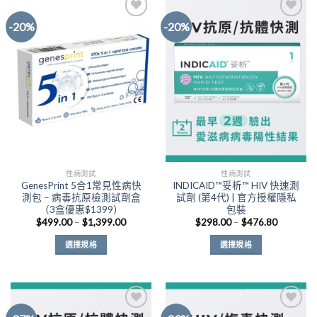
-20%
-20%
Add to
Add to
Wishlist
Wishlist
性病測試
性病測試
GenesPrint 5合1常見性病快
INDICAID™妥析™ HIV 快速測
測包 – 病毒抗原檢測試劑盒
試劑 (第4代) | 官方授權隱私
（3盒優惠$1399）
包裝
價
價
$
499.00
–
$
1,399.00
$
298.00
–
$
476.80
格
格
範
範
選擇規格
選擇規格
圍：
圍：
$499.00
$298.00
此
此
到
到
產
產
$1,399.00
$476.80
品
品
有
有