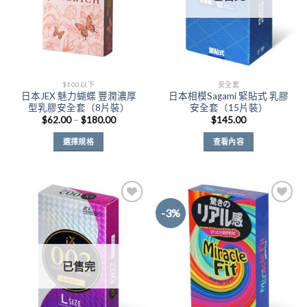
可
可
在
在
產
產
品
品
頁
頁
面
面
$100以下
安全套
選
選
日本JEX 魅力蝴蝶 豐潤濃厚
日本相模Sagami 緊貼式 乳膠
擇
擇
型乳膠安全套（8片裝）
安全套（15片裝）
選
選
價
$
62.00
–
$
180.00
$
145.00
格
項
項
範
選擇規格
查看內容
圍：
$62.00
此
到
產
$180.00
品
有
-3%
多
種
Add to
Add to
款
Wishlist
Wishlist
式。
已售完
可
在
產