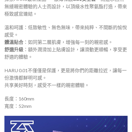
無縫親密體驗的人士而設計，以頂級水性聚氨酯打造，帶來
極致感官連結。
溫和呵護：低致敏性、無色無味，帶來純粹、不間斷的愉悅
感受。
體溫貼合
：如同第二層肌膚，增強每一刻的親密感。
舒適升級
：額外潤滑加上貼膚設計，讓滑動更順暢，享受更
舒適的體驗。
HARU 0.01不僅僅是保護，更是將你們的距離拉近，讓每一
份激情都鮮明可感。
共享美好時刻，感受不一樣的親密體驗。
長度：160mm
寬度：52mm