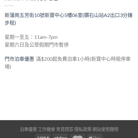
新蒲崗五芳街10號新寶中心5樓06室(鑽石山站A2出口3分鐘
步程)
星期一至五：11am-7pm
星期六日及公眾假期門市暫停
門市泊車優惠
滿$200起免費泊車1小時(新寶中心時租停車
場)
泊車優惠
工作機會
常見問答
隱私政策
網站使用聲明