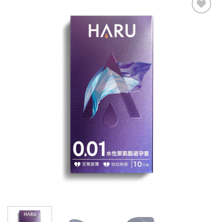
Add to
Wishlist