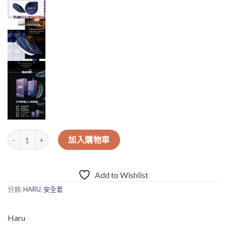
HARU 0.01激薄裸感 水性聚氨酯安全套（10片裝） 數量
加入購物車
Add to Wishlist
分類:
HARU
,
安全套
Haru