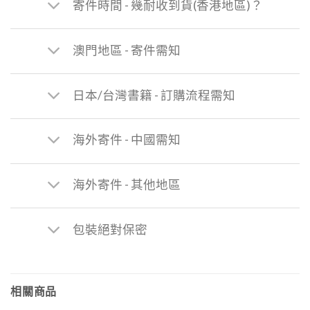
寄件時間 - 幾耐收到貨(香港地區)？
澳門地區 - 寄件需知
日本/台灣書籍 - 訂購流程需知
海外寄件 - 中國需知
海外寄件 - 其他地區
包裝絕對保密
相關商品