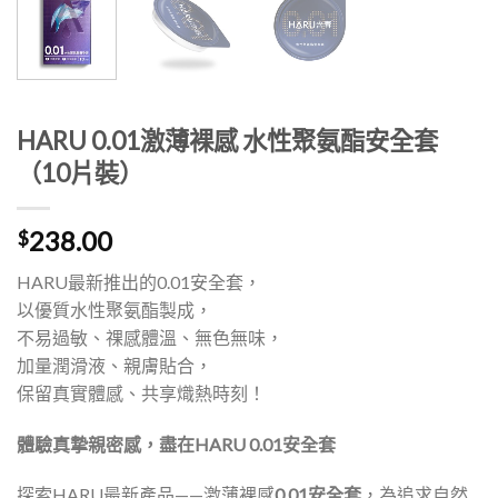
HARU 0.01激薄裸感 水性聚氨酯安全套
（10片裝）
238.00
$
HARU最新推出的0.01安全套，
以優質水性聚氨酯製成，
不易過敏、祼感體溫、無色無味，
加量潤滑液、親膚貼合，
保留真實體感、共享熾熱時刻！
體驗真摯親密感，盡在HARU 0.01安全套
探索HARU最新產品——激薄裸感
0.01安全套
，為追求自然