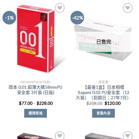
-1%
-42%
Add to
Add to
Wishlist
Wishlist
已售完
OKAMOTO(OK日本)
安全套
岡本 0.01 超薄大碼58mmPU
【最後1盒】日本相模
安全套 3片裝 (日版)
Sagami 0.02 PU安全套（12
片裝）（到期日：27年7月）
價
原
目
$
77.00
–
$
228.00
$
208.00
$
120.00
格
始
前
範
價
價
選擇規格
查看內容
圍：
格：
格：
$77.00
$208.00。
$120.00
此
到
產
$228.00
品