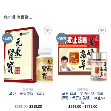
您可能也喜歡…
-18%
-38%
Add to
Add to
Wishlist
Wishlist
健康保健
健康保健
草姬 蟲草 – 第四代CS4膠囊
草姬－元氣腎寶（60粒）
(保腎＋保肝加強版) – 每盒60
粒
原
目
價
$
388.00
$
318.00
$
268.00
–
$
738.00
始
前
格