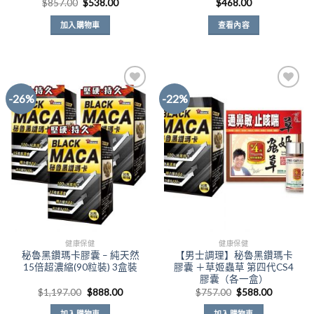
原
目
$
857.00
$
538.00
$
468.00
始
前
價
價
加入購物車
查看內容
格：
格：
$857.00。
$538.00。
-26%
-22%
Add to
Add to
Wishlist
Wishlist
健康保健
健康保健
秘魯黑鑽瑪卡膠囊 – 純天然
【男士調理】秘魯黑鑽瑪卡
15倍超濃縮(90粒裝) 3盒裝
膠囊 ＋草姬蟲草 第四代CS4
膠囊（各一盒）
原
目
原
目
$
1,197.00
$
888.00
$
757.00
$
588.00
始
前
始
前
價
價
價
價
加入購物車
加入購物車