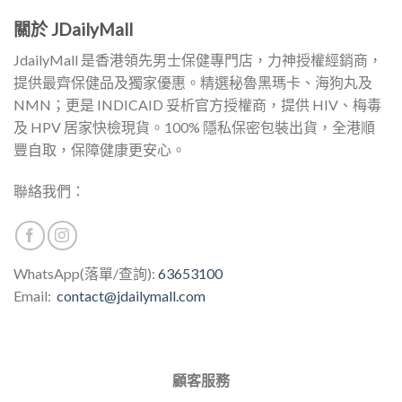
關於 JDailyMall
JdailyMall 是香港領先男士保健專門店，力神授權經銷商，
提供最齊保健品及獨家優惠。精選秘魯黑瑪卡、海狗丸及
NMN；更是 INDICAID 妥析官方授權商，提供 HIV、梅毒
及 HPV 居家快檢現貨。100% 隱私保密包裝出貨，全港順
豐自取，保障健康更安心。
聯絡我們：
WhatsApp(落單/查詢):
63653100
Email:
contact@jdailymall.com
顧客服務