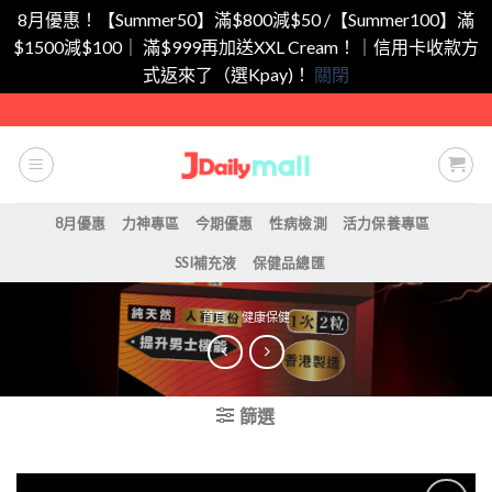
8月優惠！【Summer50】滿$800減$50 /【Summer100】滿
$1500減$100｜ 滿$999再加送XXL Cream！｜信用卡收款方
式返來了（選Kpay)！
關閉
Skip
to
content
8月優惠
力神專區
今期優惠
性病檢測
活力保養專區
SSI補充液
保健品總匯
首頁
/
健康保健
篩選