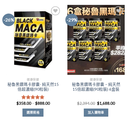
產
$818.00
品
有
-26%
-29%
多
種
Add to
Add to
款
Wishlist
Wishlist
式。
可
在
產
品
頁
面
健康保健
健康保健
選
秘魯黑鑽瑪卡膠囊- 純天然15
秘魯黑鑽瑪卡膠囊 – 純天然
擇
倍超濃縮(90粒裝)
15倍超濃縮(90粒裝) 6盒裝
選
項
價
原
目
$
358.00
–
$
888.00
$
2,394.00
$
1,688.00
評分
5.00
格
始
前
滿分 5
範
價
價
選擇規格
加入購物車
圍：
格：
格：
$358.00
$2,394.00。
$1,688
此
到
產
$888.00