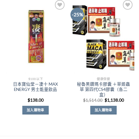
品
有
-25%
多
種
Add to
Add to
款
Wishlist
Wishlist
式。
可
在
產
品
頁
面
$100以下
健康保健
選
日本寶仙堂－凄十 MAX
秘魯黑鑽瑪卡膠囊 ＋草姬蟲
擇
ENERGY 男士能量飲品
草 第四代CS4膠囊（各二
選
盒）
原
目
項
$
138.00
$
1,514.00
$
1,138.00
始
前
價
價
加入購物車
加入購物車
格：
格：
$1,514.00。
$1,138