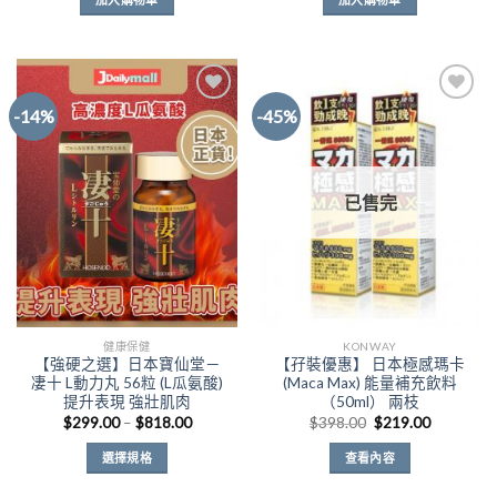
格：
格：
格：
格：
$1,197.00。
$888.00。
$757.00。
$588.00
-14%
-45%
Add to
Add to
Wishlist
Wishlist
已售完
健康保健
KONWAY
【強硬之選】日本寶仙堂－
【孖裝優惠】 日本極感瑪卡
凄十 L動力丸 56粒 (L瓜氨酸)
(Maca Max) 能量補充飲料
提升表現 強壯肌肉
（50ml） 兩枝
價
原
目
$
299.00
–
$
818.00
$
398.00
$
219.00
格
始
前
範
價
價
選擇規格
查看內容
圍：
格：
格：
$299.00
$398.00。
$219.00
此
到