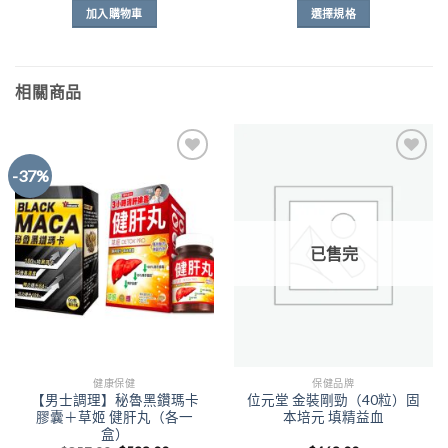
價
價
範
加入購物車
選擇規格
格：
格：
圍：
$388.00。
$318.00。
$268.00
此
到
產
$738.00
品
相關商品
有
多
種
款
-37%
式。
可
Add to
Add to
Wishlist
Wishlist
在
產
已售完
品
頁
面
選
擇
選
健康保健
保健品牌
項
【男士調理】秘魯黑鑽瑪卡
位元堂 金裝剛勁（40粒）固
膠囊＋草姬 健肝丸（各一
本培元 填精益血
盒）