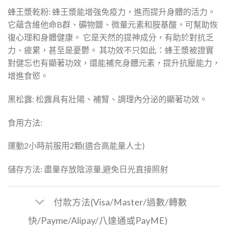
蜂王漿乾粉: 蜂王漿能增強免疫力，進而提升身體的活力。
它蘊含維他命B群、礦物鹽、微量元素和胺基酸，可幫助恢
復心理和身體健康。 它是天然的提神成分，有助於對抗乏
力、疲累，甚至是憂鬱。 其功效不只如此：蜂王漿被證實
對健忘也有顯著功效，還能補充身體元素，提升抗壓能力，
增進食慾。
黑松露: 松露具有壯陽、補腎、調理內分泌的顯著功效。
食用方法:
運動2小時前服用2顆(適合高能量人士)
儲存方法: 盡量存放陰涼量,避免日光直接照射
付款方法(Visa/Master/過數/轉數
快/Payme/Alipay/八達通或PayME)