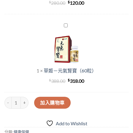
$
$
280.00
120.00
裝
草
姬
－
元
氣
腎
寶
1
×
草姬－元氣腎寶（60粒）
（60
粒）
$
原
$
目
388.00
318.00
始
前
價
價
Mr.Golden 帝皇 延時含片2粒裝 數量
加入購物車
格：
格：
$388.00。
$318.00。
Add to Wishlist
分類:
健康保健