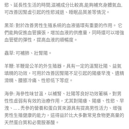
慾、延長性生活的時間,滋補成分比較高,能夠補充身體氣血,
可改善因腎虛引起的性慾減退、睡眠品質差等情況。
黑茶: 對於改善男性生殖系統的血液循環有重要的作用。 它
們能夠促進血管擴張，增加血液的供應量，同時還可以增強
血管壁的彈性，提高血液的順暢度。
蟲草: 可補肺、壯腎陽。
羊鞭: 羊鞭是公羊的外生殖器，具有一定的溫腎壯陽、益氣
填精的功效，可用於改善因腎陽不足引起的陽痿早洩、遺精
滑精、腰膝冷痛、性慾低下等症。
海參: 海參性味甘溫，以補腎、壯陽等良好功效著稱，對男
性性虛弱有有效的治療作用，尤其對陽痿、陽痿、性慾、早
洩、… .. 禿參的營養和蛋白質來源具有提高男性活力、增強
男性生殖健康的能力，這得益於比大多數常見食物更高量的
天然蛋白質和必需胺基酸。