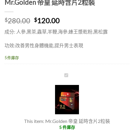
Mr.Golden 帝皇 延時含片2粒裝
原
目
280.00
120.00
$
$
始
前
成分: 人參,黑茶,蟲草,羊鞭,海參,蜂王漿乾粉,黑松露
價
價
格：
格：
功效:改善男性身體機能,提升男士表現
$280.00。
$120.00。
5 件庫存
Mr.Golden
帝
皇
延
時
含
片
This item:
Mr.Golden 帝皇 延時含片2粒裝
2
5 件庫存
粒