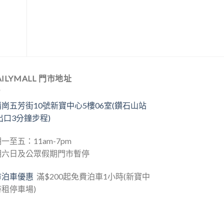
價
格：
00。
$208.00。
AILYMALL 門市地址
崗五芳街10號新寶中心5樓06室(鑽石山站
出口3分鐘步程)
一至五：11am-7pm
期六日及公眾假期門市暫停
市泊車優惠
滿$200起免費泊車1小時(新寶中
租停車場)