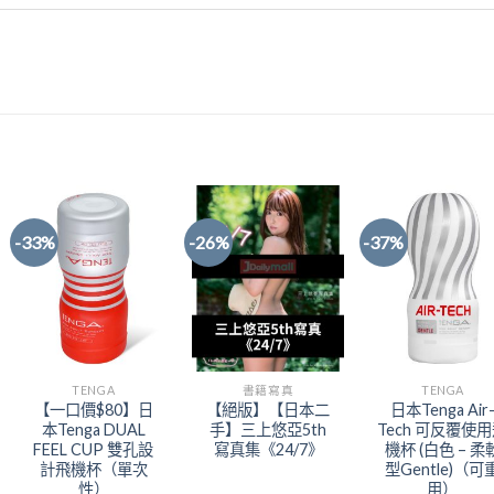
-33%
-26%
-37%
Add to
Add to
Add t
Wishlist
Wishlist
Wishli
TENGA
書籍寫真
TENGA
【一口價$80】日
【絕版】【日本二
日本Tenga Air
本Tenga DUAL
手】三上悠亞5th
Tech 可反覆使
FEEL CUP 雙孔設
寫真集《24/7》
機杯 (白色 – 柔
計飛機杯（單次
型Gentle)（可
性）
用）