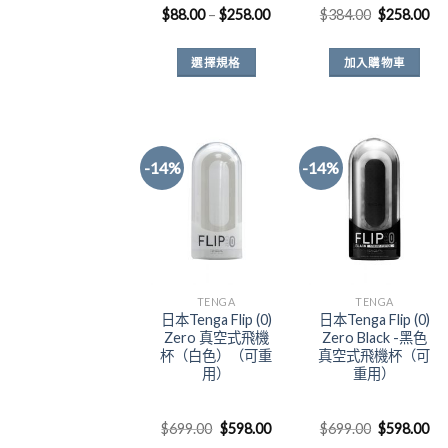
價
原
目
$
88.00
–
$
258.00
$
384.00
$
258.00
格
始
前
範
價
價
圍：
格：
格
選擇規格
加入購物車
$88.00
$384.00。
$2
到
此
$258.00
產
品
有
-14%
-14%
多
種
Add to
Add to
Wishlist
Wishlist
款
式。
可
在
TENGA
TENGA
產
日本Tenga Flip (0)
日本Tenga Flip (0)
Zero 真空式飛機
Zero Black -黑色
品
杯（白色）（可重
真空式飛機杯（可
頁
用）
重用）
面
選
原
目
原
目
$
699.00
$
598.00
$
699.00
$
598.00
擇
始
前
始
前