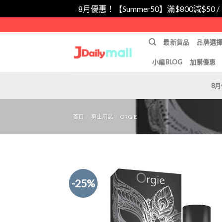
8月優惠！【Summer50】滿$800減$50 
Skip
to
最新貨品
品牌選
content
小編BLOG
加購優惠
8
首頁
/
男士用品
/
ORGIE
-25%