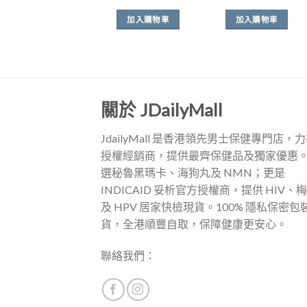
選
價
價
價
價
格：
格：
格：
格
項
加入購物車
加入購物車
$699.00。
$598.00。
$699.00。
$5
關於 JDailyMall
JdailyMall 是香港領先男士保健專門店，
授權經銷商，提供最齊保健品及獨家優惠
選秘魯黑瑪卡、海狗丸及 NMN；更是
INDICAID 妥析官方授權商，提供 HIV、
及 HPV 居家快檢現貨。100% 隱私保密包
貨，全港順豐自取，保障健康更安心。
聯絡我們：