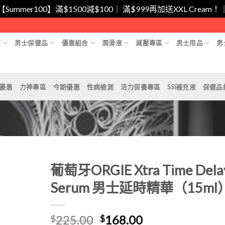
/【Summer100】滿$1500減$100｜ 滿$999再加送XXL Cr
擇
男士保健品
優惠組合
潤滑液
減壓專區
男士用品
男
月優惠
力神專區
今期優惠
性病檢測
活力保養專區
SSI補充液
保健品
葡萄牙ORGIE Xtra Time Dela
Serum 男士延時精華（15ml
Add to
原
目
225.00
168.00
Wishlist
$
$