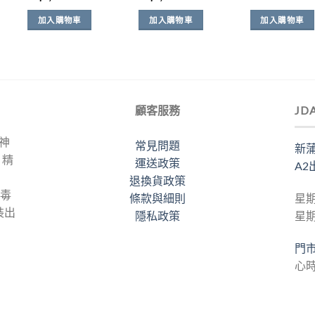
始
前
始
前
價
：
價
價
價
價
格：
加入購物車
加入購物車
加入購物車
98.00。
格：
格：
格：
格：
$288.
$1,788.00。
$1,468.00。
$1,788.00。
$1,388.00。
顧客服務
JD
力神
常見問題
新蒲
。精
運送政策
A2
退換貨政策
梅毒
條款與細則
星期
裝出
隱私政策
星
門
心時