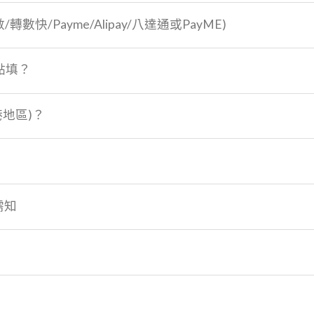
數/轉數快/Payme/Alipay/八達通或PayME)
點填？
港地區)？
需知