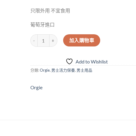
只限外用 不宜食用
葡萄牙進口
葡萄牙ORGIE Xtra Time Delay Serum 男士延時精華（1
加入購物車
Add to Wishlist
分類:
Orgie
,
男士活力保養
,
男士用品
Orgie