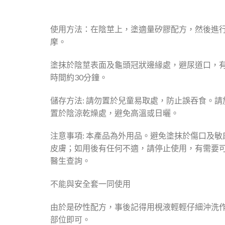
使用方法：在陰莖上，塗適量矽膠配方，然後進
摩。
塗抹於陰莖表面及龜頭冠狀邊緣處，避尿道口，
時間約30分鐘。
儲存方法: 請勿置於兒童易取處，防止誤吞食。請
置於陰涼乾燥處，避免高溫或日曬。
注意事項: 本產品為外用品。避免塗抹於傷口及敏
皮膚；如用後有任何不適，請停止使用，有需要
醫生查詢。
不能與安全套一同使用
由於是矽性配方，事後記得用梘液輕輕仔細沖洗
部位即可。