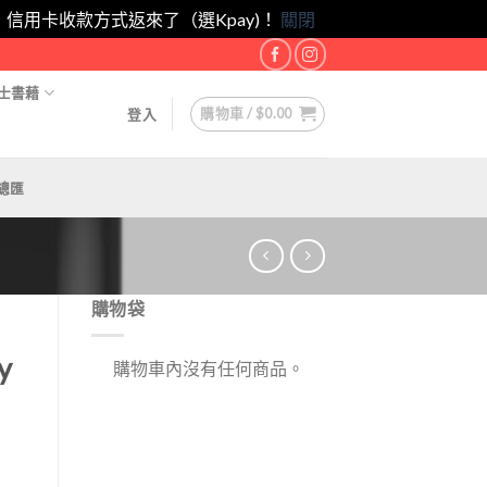
eam！｜信用卡收款方式返來了（選Kpay)！
關閉
士書藉
購物車 /
$
0.00
登入
總匯
購物袋
y
購物車內沒有任何商品。
）