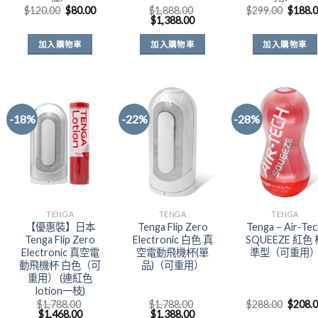
原
目
原
$
120.00
$
80.00
$
1,888.00
$
299.00
$
188.
始
前
原
目
始
$
1,388.00
價
價
始
前
價
：
格：
格：
價
價
格：
加入購物車
加入購物車
加入購物車
58.00。
$120.00。
$80.00。
格：
格：
$299.
$1,888.00。
$1,388.00。
-18%
-22%
-28%
Add to
Add to
Add t
Wishlist
Wishlist
Wishli
TENGA
TENGA
TENGA
【優惠裝】日本
Tenga Flip Zero
Tenga – Air-Te
Tenga Flip Zero
Electronic 白色 真
SQUEEZE 紅色 
Electronic 真空電
空電動飛機杯(單
準型（可重用
動飛機杯 白色（可
品)（可重用）
重用） (連紅色
lotion一枝)
原
$
1,788.00
$
1,788.00
$
288.00
$
208.
原
目
原
目
始
$
1,468.00
$
1,388.00