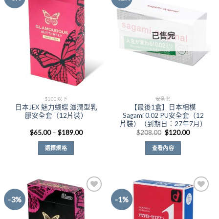
Add to
Add to
Wishlist
Wishlist
已售完
$100以下
安全套
日本JEX 魅力蝴蝶 滋潤型乳
【最後1盒】日本相模
膠安全套（12片裝）
Sagami 0.02 PU安全套（12
片裝）（到期日：27年7月）
價
原
目
$
65.00
–
$
189.00
$
208.00
$
120.00
格
始
前
範
價
價
選擇規格
查看內容
圍：
格：
格：
$65.00
$208.00。
$120.00
此
到
產
$189.00
品
有
-3%
-1%
多
種
Add to
Add to