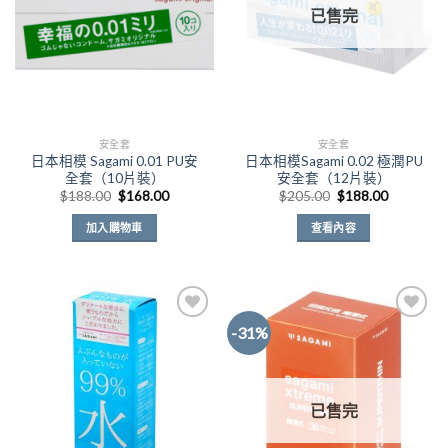
式。
式。
已售完
可
可
在
在
產
產
品
品
頁
頁
面
面
安全套
安全套
選
選
日本相模 Sagami 0.01 PU安
日本相模Sagami 0.02 極潤PU
擇
擇
全套（10片裝）
安全套（12片裝）
選
選
原
目
原
目
$
188.00
$
168.00
$
205.00
$
188.00
始
前
始
前
項
項
價
價
價
價
加入購物車
查看內容
格：
格：
格：
格：
$188.00。
$168.00。
$205.00。
$188.00
-31%
Add to
Add to
Wishlist
Wishlist
已售完