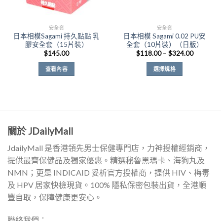
安全套
安全套
日本相模Sagami 持久點點 乳
日本相模 Sagami 0.02 PU安
膠安全套（15片裝）
全套（10片裝）（日版）
價
$
145.00
$
118.00
–
$
324.00
格
範
查看內容
選擇規格
圍：
$118.00
此
到
產
$324.00
品
有
多
關於 JDailyMall
種
款
JdailyMall 是香港領先男士保健專門店，力神授權經銷商，
式。
提供最齊保健品及獨家優惠。精選秘魯黑瑪卡、海狗丸及
可
NMN；更是 INDICAID 妥析官方授權商，提供 HIV、梅毒
在
產
及 HPV 居家快檢現貨。100% 隱私保密包裝出貨，全港順
品
豐自取，保障健康更安心。
頁
面
聯絡我們：