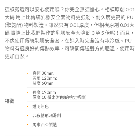
這樣薄還可以安心使用嗎？你完全無須擔心。相模原創 0.01
大碼 用上比傳統乳膠安全套物料更強韌、耐久度更高的 PU
(聚氨酯) 物料製造。雖然只有 0.01厚度，但相模原創 0.01大
碼 實際上比我們製作的乳膠安全套強韌 3 至 5 倍呢！而且，
不像使用傳統乳膠安全套，在進入時完全沒有冰冷感。PU
物料有極良好的傳熱效率，可瞬間傳送雙方的體溫，使用時
更加自然。
直徑 38mm;
圓周 120mm;
闊度 60mm
長度 190mm
厚度 18 微米(相模的檢定標準)
特徵
透明無色
非殺精形潤滑劑
馬來西亞製造