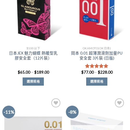
款
Wishlist
Wishlist
式。
可
在
產
品
頁
面
$100以下
OKAMOTO(OK日本)
選
日本JEX 魅力蝴蝶 熱暖型乳
岡本 0.01 超薄潤滑劑加量PU
擇
膠安全套（12片裝）
安全套 3片裝 (日版)
選
項
價
價
$
65.00
–
$
189.00
$
77.00
–
$
228.00
評分
5.00
格
格
滿分 5
範
範
選擇規格
選擇規格
圍：
圍：
$65.00
$77.00
此
此
到
到
產
產
$189.00
$228.00
品
品
有
有
-11%
-8%
多
多
種
種
Add to
Add to
款
款
Wishlist
Wishlist