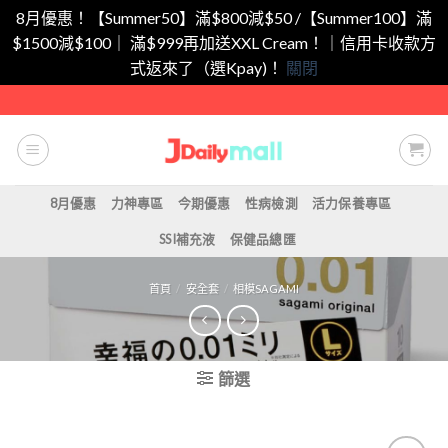
8月優惠！【Summer50】滿$800減$50 /【Summer100】滿
$1500減$100｜ 滿$999再加送XXL Cream！｜信用卡收款方
式返來了（選Kpay)！
關閉
Skip
to
content
8月優惠
力神專區
今期優惠
性病檢測
活力保養專區
SSI補充液
保健品總匯
首頁
/
安全套
/
相模SAGAMI
篩選