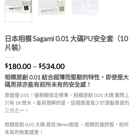
日本相模 Sagami 0.01 大碼PU安全套（10
片裝）
價
180.00
–
534.00
$
$
格
相模原創 0.01 結合超薄而堅韌的特性，即使是大
範
碼男孩亦能有前所未有的安全感！
圍：
$180.00
厚度僅 0.01！據相模檢定標準，相模原創 0.01 大碼 實際上
到
只有 18 微米。最易理解的是，這個厚度是少於頭髮厚度的
$534.00
三分之一。
相模原創 0.01 大碼 直徑38mm粗度 ，相模剪裁舒服，前所
未有的無套感覺！