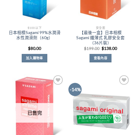
$100以下
安全套
日本相模Sagami 99%水潤滑
【最後一盒】日本相模
水性潤滑劑（60g）
Sagami 纖薄式 乳膠安全套
（36片裝）
原
目
$
80.00
$
199.00
$
138.00
始
前
價
價
加入購物車
查看內容
格：
格：
$199.00。
$138.00
-14%
Add to
Add to
Wishlist
Wishlist
已售完