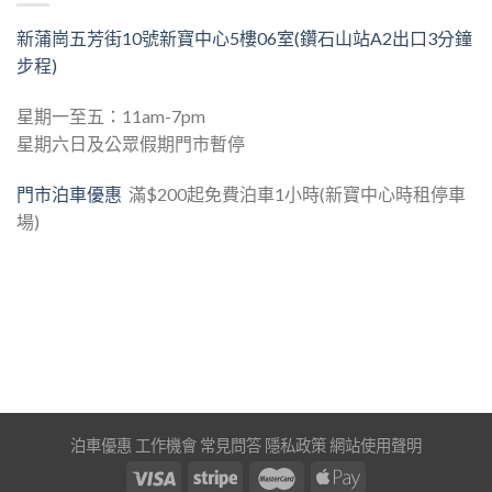
新蒲崗五芳街10號新寶中心5樓06室(鑽石山站A2出口3分鐘
步程)
星期一至五：11am-7pm
星期六日及公眾假期門市暫停
門市泊車優惠
滿$200起免費泊車1小時(新寶中心時租停車
場)
泊車優惠
工作機會
常見問答
隱私政策
網站使用聲明