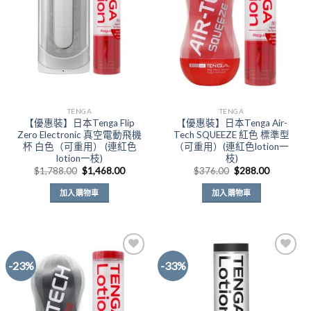
Wishlist
Wishlist
TENGA
TENGA
【優惠裝】日本Tenga Flip
【優惠裝】日本Tenga Air-
Zero Electronic 真空電動飛機
Tech SQUEEZE 紅色 標準型
杯 白色（可重用） (連紅色
（可重用）(連紅色lotion一
lotion一枝)
枝)
原
目
原
目
$
1,788.00
$
1,468.00
$
376.00
$
288.00
始
前
始
前
價
價
價
價
加入購物車
加入購物車
格：
格：
格：
格：
$1,788.00。
$1,468.00。
$376.00。
$288.00
-23%
-33%
Add to
Add to
Wishlist
Wishlist