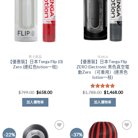
Add to
Add to
Wishlist
Wishlist
男士用品
TENGA
【優惠裝】日本Tenga Flip (0)
【優惠裝】日本Tenga Flip
Zero (連紅色lotion一枝)
ZERO Electronic 黑色真空電
動Zero （可重用）(連黑色
lotion一枝)
原
目
原
目
$
799.00
$
658.00
$
1,788.00
$
1,468.00
評分
5.00
始
前
始
前
滿分 5
價
價
價
價
加入購物車
加入購物車
格：
格：
格：
格：
$799.00。
$658.00。
$1,788.00。
$1,468
-22%
-37%