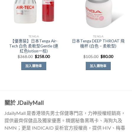
可
在
產
品
頁
面
TENGA
TENGA
選
【優惠裝】日本Tenga Air-
日本Tenga DEEP THROAT 飛
擇
Tech 白色 柔軟型Gentle (連
機杯 (白色 – 柔軟型)
選
紅色lotion一枝)
原
目
原
目
項
$
368.00
$
258.00
$
105.00
$
80.00
始
前
始
前
價
價
價
價
加入購物車
加入購物車
格：
格：
格：
格：
$368.00。
$258.00。
$105.00。
$80.00。
關於 JDailyMall
JdailyMall 是香港領先男士保健專門店，力神授權經銷商，
提供最齊保健品及獨家優惠。精選秘魯黑瑪卡、海狗丸及
NMN；更是 INDICAID 妥析官方授權商，提供 HIV、梅毒