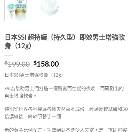
日本SSI 超持續（持久型）即效男士增強軟
膏（12g）
原
目
199.00
158.00
$
$
始
前
日本SSI男士增強軟膏（12g）
價
價
格：
格：
SSI為幫助男士們打造一個豐富而性感的夜晚，而研發出的
$199.00。
$158.00。
男士增強軟膏。
特別從世界各地搜羅各種天然草本成份，經過反複試驗和50
倍濃縮後，終於研發了一個
新的黃金比例配方。功效絕對不會令人失望，是一搽即可突