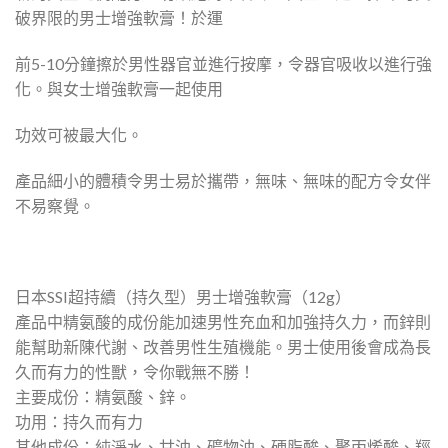
破界限的男士增強軟膏！於運
前5-10分鐘擦於男性器官並進行按摩，令器官吸收以進行強
化。與女士增強軟膏一起使用
功效可被最大化。
產品細小的體積令男士易於攜帶，無味、無味的配方令女伴
不易察覺。
日本SSI超持續（持久型）男士增強軟膏（12g）
產品中精氨酸的成份能加速男性充血和加強持久力，而鋅則
能幫助新陳代謝、改善男性生殖機能。男士使用後會成為長
久而有力的性獸，令你戰無不勝！
主要成份：精氨酸、鋅。
功用：持久而有力
其他成份：純淨水、甘油、礦物油、硬脂酸、聚丙烯酸、羥