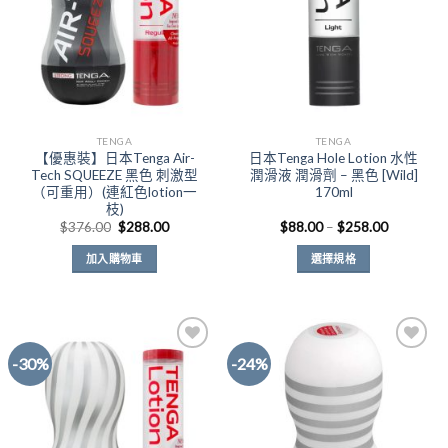
TENGA
TENGA
【優惠裝】日本Tenga Air-
日本Tenga Hole Lotion 水性
Tech SQUEEZE 黑色 刺激型
潤滑液 潤滑劑 – 黑色 [Wild]
（可重用）(連紅色lotion一
170ml
枝)
原
目
價
$
376.00
$
288.00
$
88.00
–
$
258.00
始
前
格
價
價
範
加入購物車
選擇規格
格：
格：
圍：
$376.00。
$288.00。
$88.00
此
到
產
$258.00
品
有
-30%
-24%
多
種
Add to
Add to
款
Wishlist
Wishlist
式。