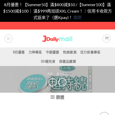
8月優惠！【Summer50】滿$800減$50 /【Summer100】滿
$1500減$100｜ 滿$999再加送XXL Cream！｜信用卡收款方
式返來了（選Kpay)！
關閉
Skip
to
content
8月優惠
力神專區
今期優惠
性病檢測
活力保養專區
SSI補充液
保健品總匯
首頁
/
男士用品
篩選