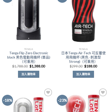
Add to
Add to
Wishlist
Wishlist
TENGA
TENGA
Tenga Flip Zero Electronic
日本Tenga Air-Tech 可反覆使
black 黑色電動飛機杯 (單品)
用飛機杯 (黑色 -刺激型
（可重用）
Strong)（可重用）
原
目
原
目
$
1,788.00
$
1,388.00
$
299.00
$
188.00
始
前
始
前
價
價
價
價
加入購物車
加入購物車
格：
格：
格：
格：
$1,788.00。
$1,388.00。
$299.00。
$188.00
-18%
-23%
Add to
Add to