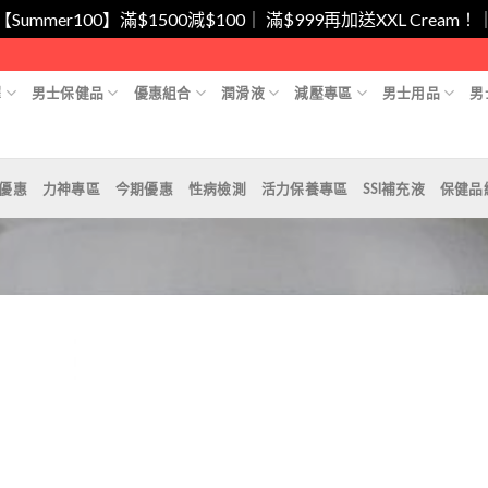
/【Summer100】滿$1500減$100｜ 滿$999再加送XXL Cr
擇
男士保健品
優惠組合
潤滑液
減壓專區
男士用品
男
月優惠
力神專區
今期優惠
性病檢測
活力保養專區
SSI補充液
保健品
Add to
Wishlist