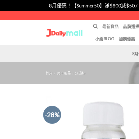
8月優惠！【Summer50】滿$800減$50 
Skip
to
最新貨品
品牌選
content
小編BLOG
加購優惠
8
首頁
/
男士用品
/
飛機杯
-28%