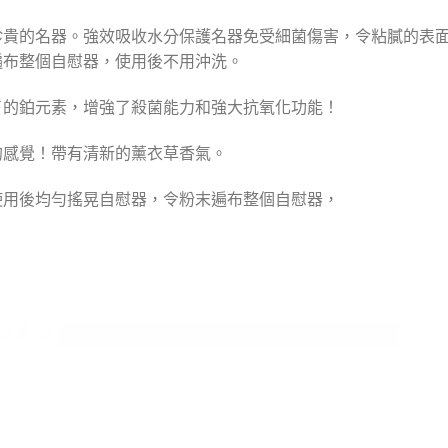
珍貴的名器。強效吸收水分保護名器免受細菌傷害，令粘膩的表
遍布整個自慰器，使用後不用沖洗。
了的鉑元素，增強了殺菌能力和強大抗氧化功能！
的感覺！帶有清新的薰衣草香氣。
使用後均勻搖晃自慰器，令粉末遍布整個自慰器，