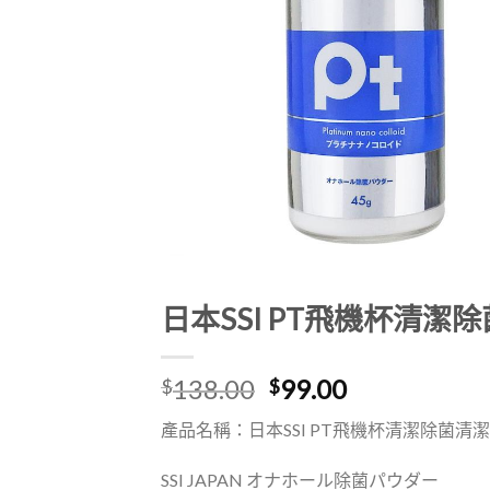
日本SSI PT飛機杯清潔
原
目
138.00
99.00
$
$
始
前
產品名稱：日本SSI PT飛機杯清潔除菌清潔
價
價
格：
格：
SSI JAPAN オナホール除菌パウダー