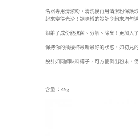
$138.00。
$99.00。
名器專用清潔粉，清洗後再用清潔粉保護
起來變得光滑！調味樽的設計令粉末均勻
銀離子成份能抗菌、分解、除臭！更加入
保持你的飛機杯最新最好的狀態，如初見
設計如同調味料樽子，可方便倒出粉末，
含量 ：45g