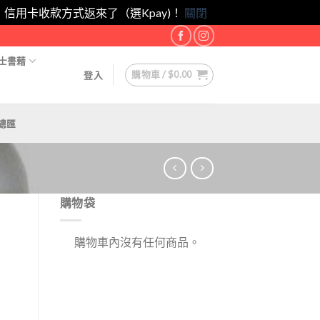
eam！｜信用卡收款方式返來了（選Kpay)！
關閉
士書藉
購物車 /
$
0.00
登入
總匯
購物袋
購物車內沒有任何商品。