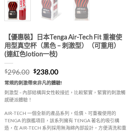
【優惠裝】日本Tenga Air-Tech Fit 重複使
用型真空杯（黑色 – 刺激型）（可重用）
(連紅色lotion一枝)
原
目
296.00
238.00
$
$
始
前
常規的刺激帶來非凡的體驗!
價
價
格：
格：
刺激型 – 內部結構與女性較接近，比較緊實，緊實的刺激觸
$296.00。
$238.00。
感硬派體驗！
AIR-TECH 一個全新的產品系列，低價、可重複使用的
TENGA 的旗艦項目，該系列擁有 TENGA 著名的吸引構
造，在 AIR-TECH 系列採用無海綿內部設計，方便清洗和重