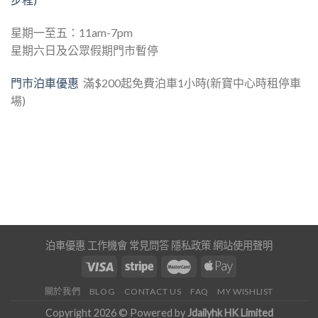
星期一至五：11am-7pm
星期六日及公眾假期門市暫停
門市泊車優惠
滿$200起免費泊車1小時(新寶中心時租停車
場)
泊車優惠
工作機會
常見問答
隱私政策
網站使用聲明
關於我們
BLOG
CONTACT US
FAQ
MY WISHLIST
Copyright 2026 © Powered by
Jdailyhk HK Limited