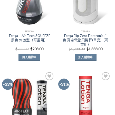
TENGA
TENGA
Tenga – Air-Tech SQUEEZE
Tenga Flip Zero Electronic 白
黑色 刺激型（可重用）
色 真空電動飛機杯(單品)（可
重用）
原
目
原
目
$
288.00
$
208.00
$
1,788.00
$
1,388.00
始
前
始
前
價
價
價
價
加入購物車
加入購物車
格：
格：
格：
格：
$288.00。
$208.00。
$1,788.00。
$1,388
-33%
-31%
Add to
Add to
Wishlist
Wishlist