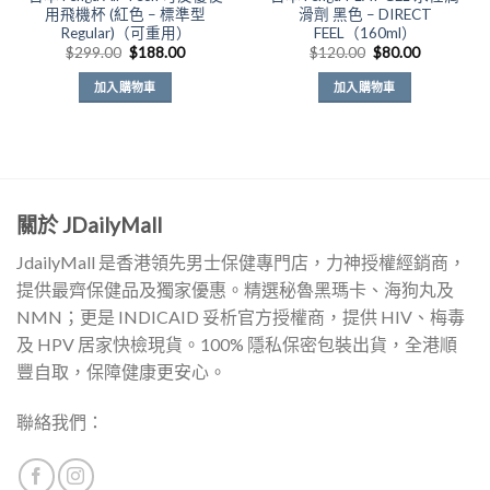
用飛機杯 (紅色 – 標準型
滑劑 黑色 – DIRECT
Regular)（可重用）
FEEL（160ml）
原
目
原
目
$
299.00
$
188.00
$
120.00
$
80.00
始
前
始
前
價
價
價
價
加入購物車
加入購物車
格：
格：
格：
格：
$299.00。
$188.00。
$120.00。
$80.00。
關於 JDailyMall
JdailyMall 是香港領先男士保健專門店，力神授權經銷商，
提供最齊保健品及獨家優惠。精選秘魯黑瑪卡、海狗丸及
NMN；更是 INDICAID 妥析官方授權商，提供 HIV、梅毒
及 HPV 居家快檢現貨。100% 隱私保密包裝出貨，全港順
豐自取，保障健康更安心。
聯絡我們：