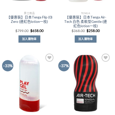
男士用品
TENGA
【優惠裝】日本Tenga Flip (0)
【優惠裝】日本Tenga Air-
Zero (連紅色lotion一枝)
Tech 白色 柔軟型Gentle (連
紅色lotion一枝)
原
目
原
目
$
799.00
$
658.00
$
368.00
$
258.00
始
前
始
前
價
價
價
價
加入購物車
加入購物車
格：
格：
格：
格：
$799.00。
$658.00。
$368.00。
$258.00
-33%
-37%
Add to
Add to
Wishlist
Wishlist