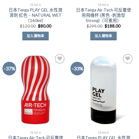
TENGA
TENGA
日本Tenga PLAY GEL 水性潤
日本Tenga Air-Tech 可反覆使
滑劑 紅色 – NATURAL WET
用飛機杯 (黑色 -刺激型
（160ml）
Strong)（可重用）
原
目
原
目
$
120.00
$
80.00
$
299.00
$
188.00
始
前
始
前
價
價
價
價
加入購物車
加入購物車
格：
格：
格：
格：
$120.00。
$80.00。
$299.00。
$188.00
-37%
-33%
Add to
Add to
Wishlist
Wishlist
TENGA
TENGA
日本Tenga Air-Tech 可反覆使
日本Tenga PLAY GEL 水性潤