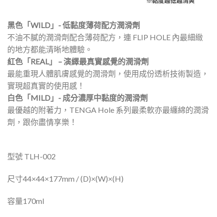
黑色「WILD」- 低黏度薄荷配方潤滑劑
不油不膩的潤滑劑配合薄荷配方，連 FLIP HOLE 內最細緻
的地方都能清晰地體驗。
紅色「REAL」 – 演繹最真實感覺的潤滑劑
最能重現人體肌膚感覺的潤滑劑，使用成份透析技術製造，
實現超真實的使用感！
白色「MILD」- 成分濃厚中黏度的潤滑劑
最優越的附著力，TENGA Hole 系列最柔軟亦最纏綿的潤滑
劑，跟你盡情享樂！
型號 TLH-002
尺寸44×44×177mm / (D)×(W)×(H)
容量170ml