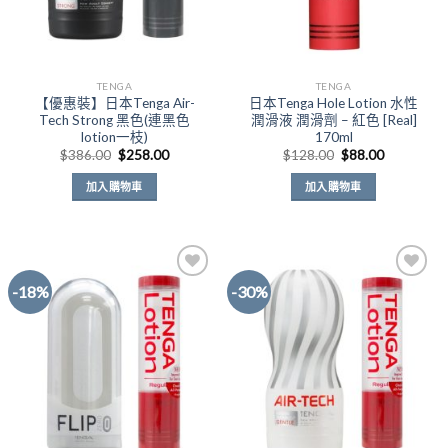
TENGA
TENGA
【優惠裝】日本Tenga Air-
日本Tenga Hole Lotion 水性
Tech Strong 黑色(連黑色
潤滑液 潤滑劑 – 紅色 [Real]
lotion一枝)
170ml
原
目
原
目
$
386.00
$
258.00
$
128.00
$
88.00
始
前
始
前
價
價
價
價
加入購物車
加入購物車
格：
格：
格：
格：
$386.00。
$258.00。
$128.00。
$88.00。
-18%
-30%
Add to
Add to
Wishlist
Wishlist