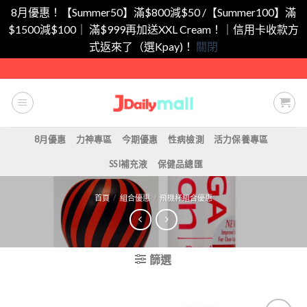
8月優惠！【Summer50】滿$800減$50 /【Summer100】滿
$1500減$100｜ 滿$999再加送XXL Cream！｜信用卡收款方
式返來了（選Kpay)！
關閉
Skip
to
content
8月優惠
力神專區
今期優惠
性病檢測
活力保養專區
SSI補充液
保健品總匯
首頁
/
組合優惠
/
飛機杯組合優惠
篩選