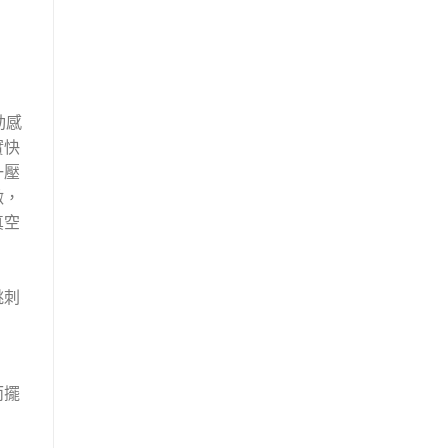
 動感
實快
一壓
激，
真空
跳刺
而擺