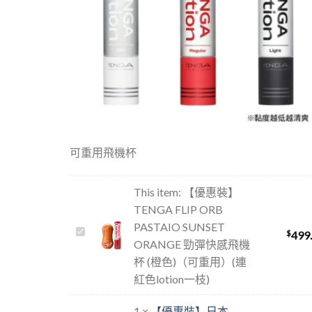
可重用飛機杯
This item:
【優惠裝】
TENGA FLIP ORB
PASTAIO SUNSET
【優
$
499
ORANGE 勁彈快感飛機
惠
杯 (橙色)（可重用）(連
裝】
紅色lotion一枝)
TENGA
FLIP
1
×
【優惠裝】日本
ORB