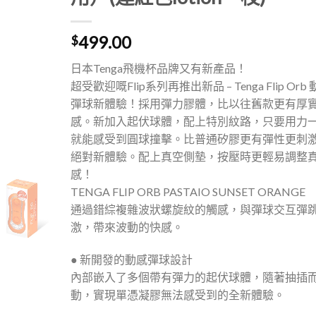
499.00
$
日本Tenga飛機杯品牌又有新產品！
超受歡迎嘅Flip系列再推出新品 – Tenga Flip Orb
彈球新體驗！採用彈力膠體，比以往舊款更有厚
感。新加入起伏球體，配上特別紋路，只要用力
就能感受到圓球撞擊。比普通矽膠更有彈性更刺
絕對新體驗。配上真空側墊，按壓時更輕易調整
感！
TENGA FLIP ORB PASTAIO SUNSET ORANGE
通過錯綜複雜波狀螺旋紋的觸感，與彈球交互彈
激，帶來波動的快感。
● 新開發的動感彈球設計
內部嵌入了多個帶有彈力的起伏球體，隨著抽插
動，實現單憑凝膠無法感受到的全新體驗。