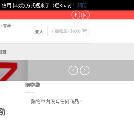
eam！｜信用卡收款方式返來了（選Kpay)！
關閉
士書藉
購物車 /
$
0.00
登入
總匯
購物袋
購物車內沒有任何商品。
 勁