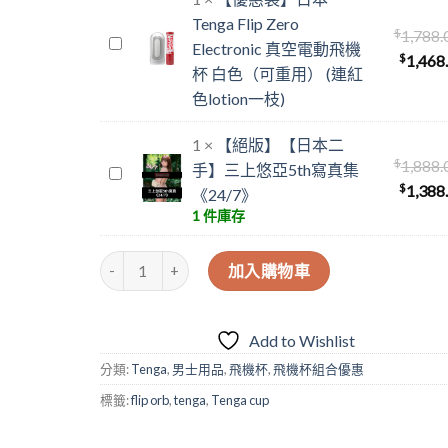
PASTAIO
Tenga Flip Zero
$
1,788.
【優
SUNSET
Electronic 真空電動飛機
$
1,468
惠
ORANGE
杯 白色（可重用） (連紅
裝】
勁
色lotion一枝)
日
彈
本
快
1
×
【絕版】【日本二
Tenga
感
$
1,888.
手】三上悠亞5th寫真集
【絕
Flip
飛
$
1,388
《24/7》
版】
Zero
機
1 件庫存
【日
Electronic
杯
本
真
(橙
【優惠裝】TENGA FLIP ORB PASTAIO SUNSET 
二
加入購物車
空
色)
手】
電
（可
三
動
重
上
Add to Wishlist
飛
用）
悠
機
(連
分類:
Tenga
,
男士用品
,
飛機杯
,
飛機杯組合優惠
亞
杯
紅
標籤:
flip orb
,
tenga
,
Tenga cup
5th
白
色
寫
色
lotion