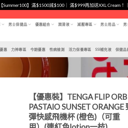
/【Summer100】滿$1500減$100｜ 滿$999再加送XXL Cr
擇
男士保健品
優惠組合
潤滑液
減壓專區
男士用品
男
月優惠
力神專區
今期優惠
性病檢測
活力保養專區
SSI補充液
保健品
【優惠裝】TENGA FLIP ORB
PASTAIO SUNSET ORANGE
彈快感飛機杯 (橙色)（可重
Add to
Wishlist
用）(連紅色lotion一枝)