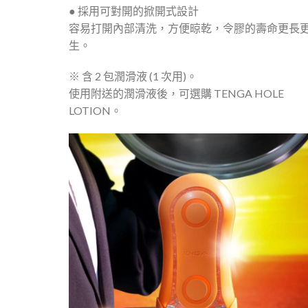
● 採用可對開的掀開式設計
容易打開內部清洗，方便晾乾，令膠的壽命更長
生。
※ 含 2 包潤滑液 (1 次用)。
使用附送的潤滑液後，可選購 TENGA HOLE
LOTION。