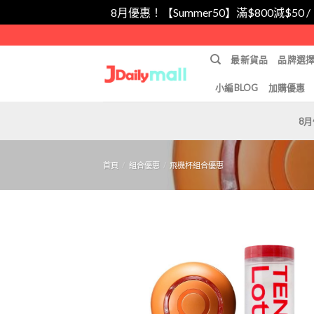
8月優惠！【Summer50】滿$800減$50 
Skip
to
最新貨品
品牌選
content
小編BLOG
加購優惠
8
首頁
/
組合優惠
/
飛機杯組合優惠