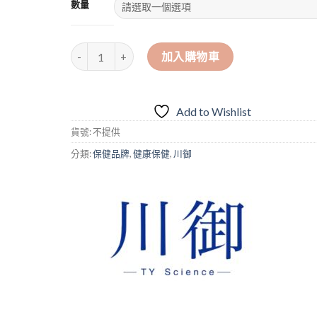
數量
川御 膠原蛋白 NMN18000+(10支裝)｜歲月管理｜提彈
加入購物車
Add to Wishlist
貨號:
不提供
分類:
保健品牌
,
健康保健
,
川御