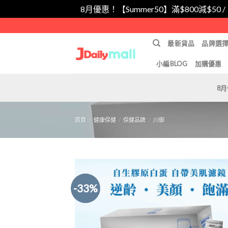
8月優惠！【Summer50】滿$800減$50 
Skip
to
最新貨品
品牌選
content
小編BLOG
加購優惠
8
首頁
/
健康保健
/
保健品牌
/
川御
-33%