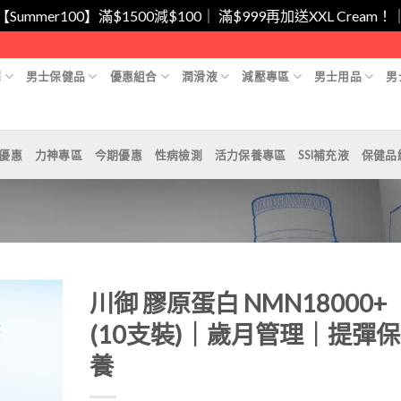
/【Summer100】滿$1500減$100｜ 滿$999再加送XXL Cr
擇
男士保健品
優惠組合
潤滑液
減壓專區
男士用品
男
月優惠
力神專區
今期優惠
性病檢測
活力保養專區
SSI補充液
保健品
川御 膠原蛋白 NMN18000+
(10支裝)｜歲月管理｜提彈保
養
Add to
Wishlist