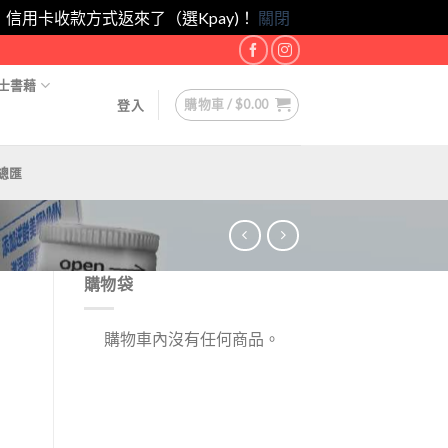
eam！｜信用卡收款方式返來了（選Kpay)！
關閉
士書藉
購物車 /
$
0.00
登入
總匯
購物袋
購物車內沒有任何商品。