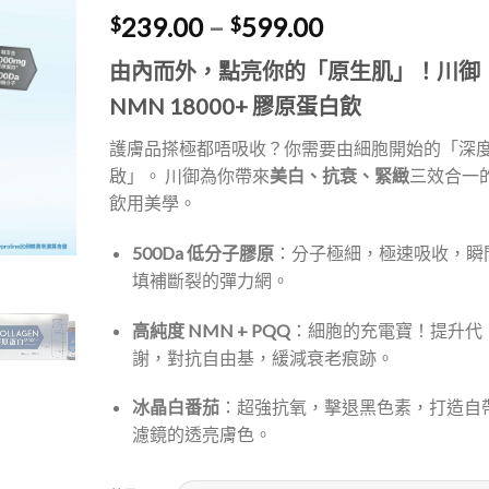
價
239.00
–
599.00
$
$
格
由內而外，點亮你的「原生肌」！川御
範
圍：
NMN
18000+ 膠原蛋白飲
$239.00
護膚品搽極都唔吸收？你需要由細胞開始的「深
到
啟」。 川御為你帶來
美白、抗衰、緊緻
三效合一
$599.00
飲用美學。
500Da 低分子膠原
：分子極細，極速吸收，瞬
填補斷裂的彈力網。
高純度 NMN + PQQ
：細胞的充電寶！提升代
謝，對抗自由基，緩減衰老痕跡。
冰晶白番茄
：超強抗氧，擊退黑色素，打造自
濾鏡的透亮膚色。