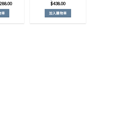
原
目
288.00
$
438.00
始
前
價
價
物車
加入購物車
格：
格：
299.00。
$288.00。