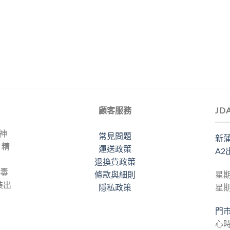
顧客服務
JD
力神
常見問題
新蒲
。精
運送政策
A2
退換貨政策
梅毒
條款與細則
星期
裝出
隱私政策
星
門
心時