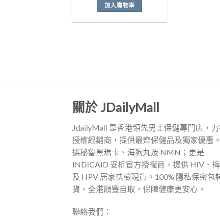
加入購物車
關於 JDailyMall
JdailyMall 是香港領先男士保健專門店，
授權經銷商，提供最齊保健品及獨家優惠
選秘魯黑瑪卡、海狗丸及 NMN；更是
INDICAID 妥析官方授權商，提供 HIV、
及 HPV 居家快檢現貨。100% 隱私保密包
貨，全港順豐自取，保障健康更安心。
聯絡我們：