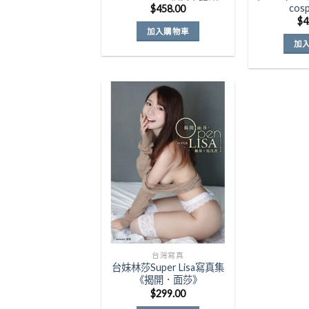
cos
$
458.00
$
4
加入購物車
加
Add to
Wishlist
台灣寫真
台妹林莎Super Lisa寫真集
《揭開．面莎》
$
299.00