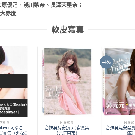
大原優乃、淺川梨奈、長澤茉里奈；
最大赤度
軟皮寫真
-4%
Add to
Add to
Wishlist
Wishlist
本寫真
台灣寫真
台灣寫
layerえなこ
台妹吳婕安(元元)寫真集
台妹吳婕安寫
1st寫真集《えなこ
《元氣東京》
滿