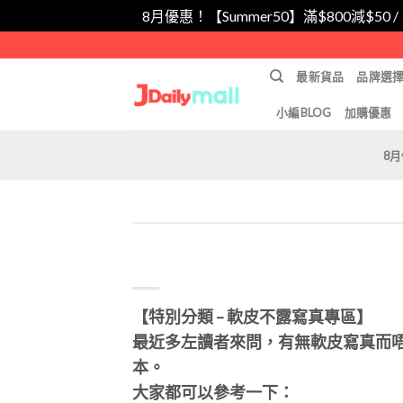
8月優惠！【Summer50】滿$800減$50 
Skip
to
最新貨品
品牌選
content
小編BLOG
加購優惠
8
【特別分類 – 軟皮不露寫真專區】
最近多左讀者來問，有無軟皮寫真而
本。
大家都可以參考一下：