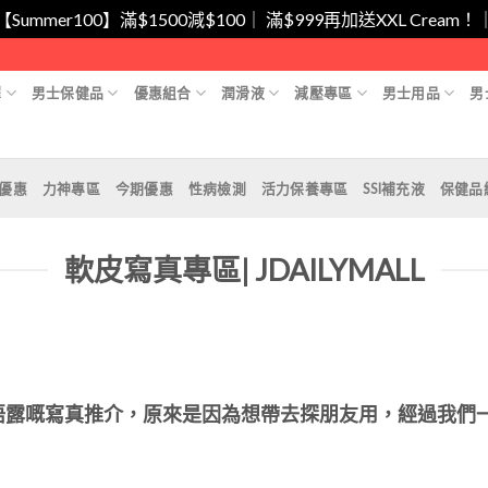
/【Summer100】滿$1500減$100｜ 滿$999再加送XXL Cr
擇
男士保健品
優惠組合
潤滑液
減壓專區
男士用品
男
月優惠
力神專區
今期優惠
性病檢測
活力保養專區
SSI補充液
保健品
軟皮寫真專區| JDAILYMALL
唔露嘅寫真推介，原來是因為想帶去探朋友用，經過我們