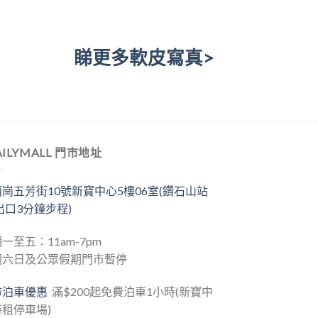
睇更多軟皮寫真>
AILYMALL 門市地址
崗五芳街10號新寶中心5樓06室(鑽石山站
出口3分鐘步程)
一至五：11am-7pm
期六日及公眾假期門市暫停
市泊車優惠
滿$200起免費泊車1小時(新寶中
租停車場)