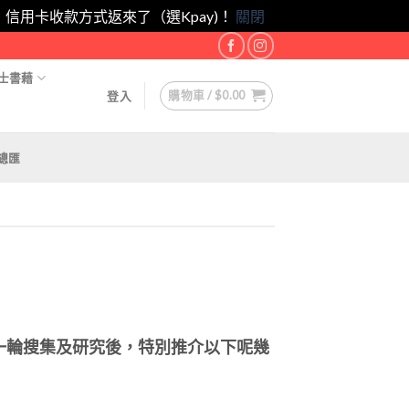
eam！｜信用卡收款方式返來了（選Kpay)！
關閉
士書藉
購物車 /
$
0.00
登入
總匯
一輪搜集及研究後，特別推介以下呢幾