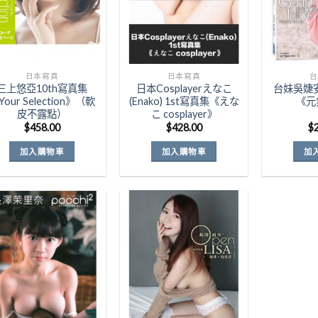
日本寫真
日本寫真
台
三上悠亞10th寫真集
日本Cosplayerえなこ
台妹吳婕安
Your Selection》（軟
(Enako) 1st寫真集《えな
《元
皮不露點）
こ cosplayer》
$
458.00
$
428.00
$
加入購物車
加入購物車
加
Add to
Add to
Wishlist
Wishlist