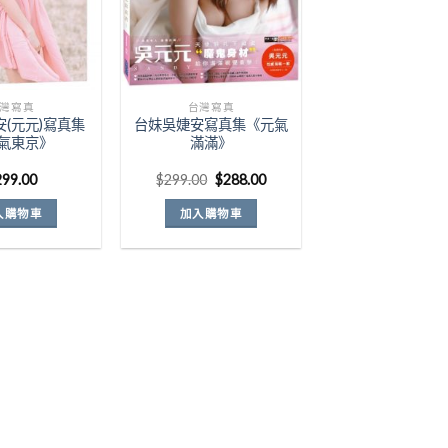
灣寫真
台灣寫真
(元元)寫真集
台妹吳婕安寫真集《元氣
氣東京》
滿滿》
原
目
299.00
$
299.00
$
288.00
始
前
價
價
入購物車
加入購物車
格：
格：
$299.00。
$288.00。