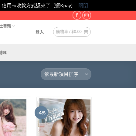
eam！｜信用卡收款方式返來了（選Kpay)！
關閉
士書藉
購物車 /
$
0.00
登入
總匯
-4%
Add to
Add to
Wishlist
Wishlist