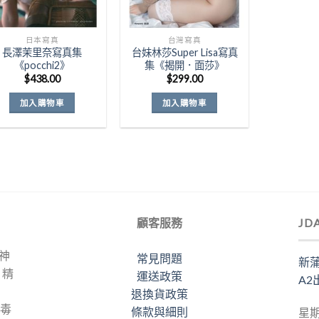
日本寫真
台灣寫真
長澤茉里奈寫真集
台妹林莎Super Lisa寫真
《pocchi2》
集《揭開．面莎》
$
438.00
$
299.00
加入購物車
加入購物車
顧客服務
JD
力神
常見問題
新蒲
。精
運送政策
A2
退換貨政策
梅毒
條款與細則
星期