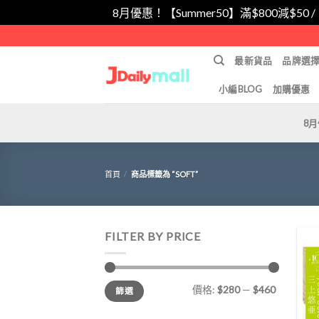
8月優惠！【Summer50】滿$800減$50 
Skip
to
最新貨品
品牌選
content
小編BLOG
加購優惠
8
首頁
/
商品標籤為 “SOFT”
FILTER BY PRICE
最
最
價格:
$280
—
$460
篩選
低
高
價
價
格
格