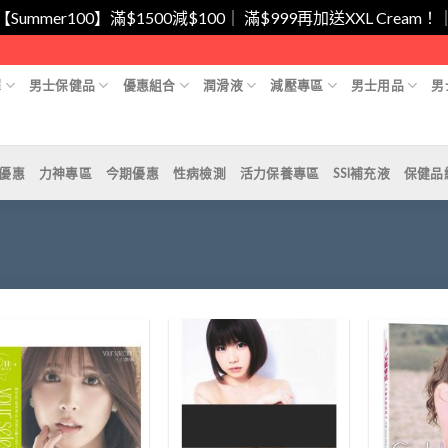
/【Summer100】滿$1500減$100｜ 滿$999再加送XXL Cr
擇
男士保健品
優惠組合
潤滑液
減壓專區
男士用品
男
月優惠
力神專區
今期優惠
性病檢測
活力保養專區
SSI補充液
保健品
Add to
Add to
Wishlist
Wishlist