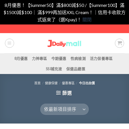
8月優惠！【Summer50】滿$800減$50 /【Summer100】滿
$1500減$100｜ 滿$999再加送XXL Cream！｜信用卡收款方
式返來了（選Kpay)！
關閉
Skip
to
content
8月優惠
力神專區
今期優惠
性病檢測
活力保養專區
SSI補充液
保健品總匯
首頁
/
健康保健
/
優惠專區
/
今日出血價
篩選