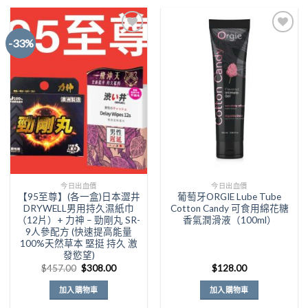
-33%
Add to
Add to
Wishlist
Wishlist
今日出血價
今日出血價
【95至尊】(各一盒)日本澀井
葡萄牙ORGIE Lube Tube
DRYWELL男用持久濕紙巾
Cotton Candy 可食用綿花糖
（12片）+ 力神 – 勁剛丸 SR-
香氣潤滑液（100ml）
9人參配方 (快速提高能量
100%天然草本 堅挺 持久 激
發慾望)
原
目
$
457.00
$
308.00
$
128.00
始
前
價
價
加入購物車
加入購物車
格：
格：
$457.00。
$308.00。