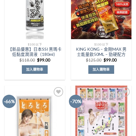
$100以下
$100以下
【新品優惠】日本SSI 黑瑪卡
KING KONG – 金剛MAX 男
低黏度潤滑液（180ml）
士能量飲50ML – 勁硬配方
原
目
原
目
$
118.00
$
99.00
$
125.00
$
99.00
始
前
始
前
價
價
價
價
加入購物車
加入購物車
格：
格：
格：
格：
$118.00。
$99.00。
$125.00。
$99.00。
-66%
-70%
Add to
Add to
Wishlist
Wishlist