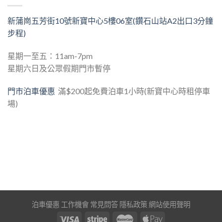
新蒲崗五芳街10號新寶中心5樓06室(鑽石山站A2出口3分鐘
步程)
星期一至五：11am-7pm
星期六日及公眾假期門市暫停
門市泊車優惠
滿$200起免費泊車1小時(新寶中心時租停車
場)
泊車優惠
工作機會
常見問答
隱私政策
網站使用聲明