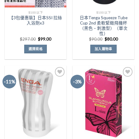
$100以下
$100以下
【3包優惠裝】日本SSI 拉絲
日本Tenga Squeeze Tube
入浴劑x3
Cup 2nd 柔軟緊緻飛機杯
（黑色 – 刺激型）（單次
性）
原
目
原
目
$
297.00
$
99.00
$
90.00
$
80.00
始
前
始
前
價
價
價
價
選擇規格
加入購物車
格：
格：
格：
格：
$297.00。
$99.00。
$90.00。
$80.00。
此
產
品
有
-11%
-3%
多
種
Add to
Add to
款
Wishlist
Wishlist
式。
可
在
產
品
頁