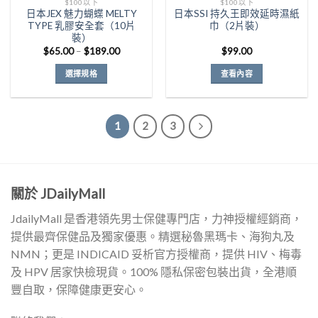
$100以下
$100以下
選
日本JEX 魅力蝴蝶 MELTY
日本SSI 持久王即效延時濕紙
擇
TYPE 乳膠安全套（10片
巾（2片裝）
選
裝）
價
項
$
65.00
–
$
189.00
$
99.00
格
範
選擇規格
查看內容
圍：
$65.00
此
到
產
$189.00
品
1
2
3
有
多
種
款
關於 JDailyMall
式。
可
JdailyMall 是香港領先男士保健專門店，力神授權經銷商，
在
提供最齊保健品及獨家優惠。精選秘魯黑瑪卡、海狗丸及
產
NMN；更是 INDICAID 妥析官方授權商，提供 HIV、梅毒
品
頁
及 HPV 居家快檢現貨。100% 隱私保密包裝出貨，全港順
面
豐自取，保障健康更安心。
選
擇