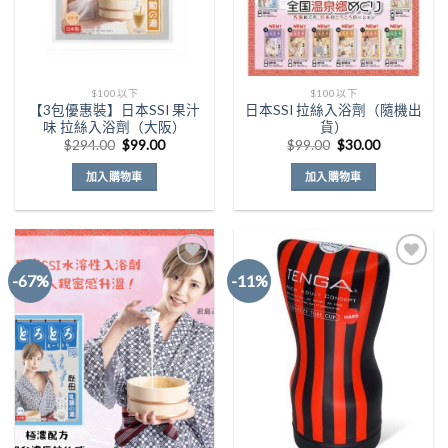
$100以下
$100以下
【3包優惠裝】日本SSI 果汁
日本SSI 拉絲入浴劑（隨機出
味 拉絲入浴劑（大阪）
貨）
原
目
原
目
$
294.00
$
99.00
$
99.00
$
30.00
始
前
始
前
價
價
價
價
加入購物車
加入購物車
格：
格：
格：
格：
$294.00。
$99.00。
$99.00。
$30.00。
-67%
-11%
Add to
Add to
Wishlist
Wishlist