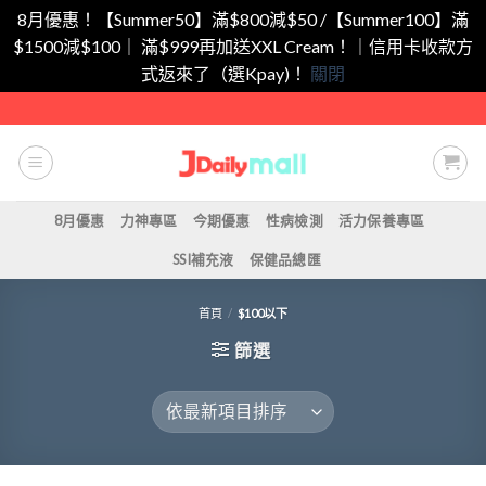
8月優惠！【Summer50】滿$800減$50 /【Summer100】滿
$1500減$100｜ 滿$999再加送XXL Cream！｜信用卡收款方
式返來了（選Kpay)！
關閉
Skip
to
content
8月優惠
力神專區
今期優惠
性病檢測
活力保養專區
SSI補充液
保健品總匯
首頁
/
$100以下
篩選