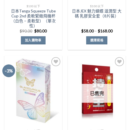
面
$100以下
$100以下
選
日本Tenga Squeeze Tube
日本JEX 魅力蝴蝶 滋潤型 大
擇
Cup 2nd 柔軟緊緻飛機杯
碼 乳膠安全套（8片裝）
選
（白色 – 柔軟型）（單次
性）
項
原
目
價
$
90.00
$
80.00
$
58.00
–
$
168.00
始
前
格
價
價
範
加入購物車
選擇規格
格：
格：
圍：
$90.00。
$80.00。
$58.00
此
到
產
$168.00
品
有
-3%
多
種
Add to
Add to
款
Wishlist
Wishlist
式。
已售完
可
在
產
品
頁
面