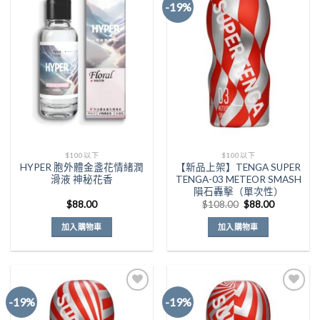
-19%
Add to
Add to
Wishlist
Wishlist
$100以下
$100以下
HYPER 胞外體金盞花情緒潤
【新品上架】TENGA SUPER
滑液 神秘花香
TENGA-03 METEOR SMASH
隕石轟擊（單次性）
原
目
$
88.00
$
108.00
$
88.00
始
前
價
價
加入購物車
加入購物車
格：
格：
$108.00。
$88.00。
-19%
-19%