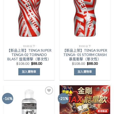
Add to
Add to
Wishlist
Wishlist
$100以下
$100以下
【新品上架】TENGA SUPER
【新品上架】TENGA SUPER
TENGA-02 TORNADO
TENGA- 01 STORM CRASH
BLAST 旋風爆擊（單次性）
暴風衝擊（單次性）
原
目
原
目
$
108.00
$
88.00
$
108.00
$
88.00
始
前
始
前
價
價
價
價
加入購物車
加入購物車
格：
格：
格：
格：
$108.00。
$88.00。
$108.00。
$88.00。
-16%
-21%
Add to
Add to
Wishlist
Wishlist