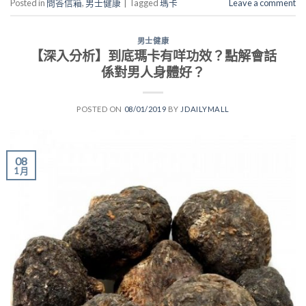
Posted in
問答信箱
,
男士健康
|
Tagged
瑪卡
Leave a comment
男士健康
【深入分析】到底瑪卡有咩功效？點解會話
係對男人身體好？
POSTED ON
08/01/2019
BY
JDAILYMALL
08
1 月