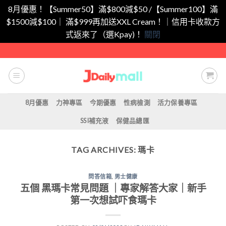
8月優惠！【Summer50】滿$800減$50 /【Summer100】滿
$1500減$100｜ 滿$999再加送XXL Cream！｜信用卡收款方
式返來了（選Kpay)！
關閉
Skip
to
content
8月優惠
力神專區
今期優惠
性病檢測
活力保養專區
SSI補充液
保健品總匯
TAG ARCHIVES:
瑪卡
問答信箱
,
男士健康
五個 黑瑪卡常見問題 ｜專家解答大家｜新手
第一次想試吓食瑪卡