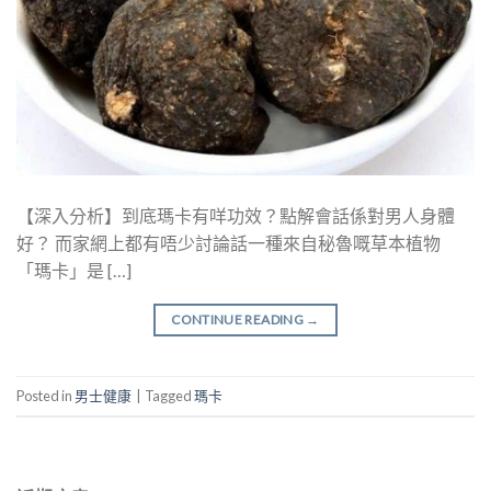
【深入分析】到底瑪卡有咩功效？點解會話係對男人身體
好？ 而家網上都有唔少討論話一種來自秘魯嘅草本植物
「瑪卡」是 […]
CONTINUE READING
→
Posted in
男士健康
|
Tagged
瑪卡