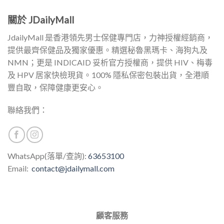
關於 JDailyMall
JdailyMall 是香港領先男士保健專門店，力神授權經銷商，
提供最齊保健品及獨家優惠。精選秘魯黑瑪卡、海狗丸及
NMN；更是 INDICAID 妥析官方授權商，提供 HIV、梅毒
及 HPV 居家快檢現貨。100% 隱私保密包裝出貨，全港順
豐自取，保障健康更安心。
聯絡我們：
WhatsApp(落單/查詢):
63653100
Email:
contact@jdailymall.com
顧客服務