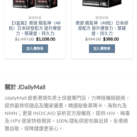
健康保健
健康保健
【3盒裝】樂道 精氣神（48
樂道 精氣神（48粒）日本研
粒）日本研發配方 提升爆發
發配方 提升爆發力、堅硬
力、堅硬度、持久力
度、持久力
原
目
原
目
$
1,497.00
$
1,038.00
$
499.00
$
388.00
始
前
始
前
價
價
價
價
加入購物車
加入購物車
格：
格：
格：
格：
$1,497.00。
$1,038.00。
$499.00。
$388.00
關於 JDailyMall
JdailyMall 是香港領先男士保健專門店，力神授權經銷商，
提供最齊保健品及獨家優惠。精選秘魯黑瑪卡、海狗丸及
NMN；更是 INDICAID 妥析官方授權商，提供 HIV、梅毒
及 HPV 居家快檢現貨。100% 隱私保密包裝出貨，全港順
豐自取，保障健康更安心。