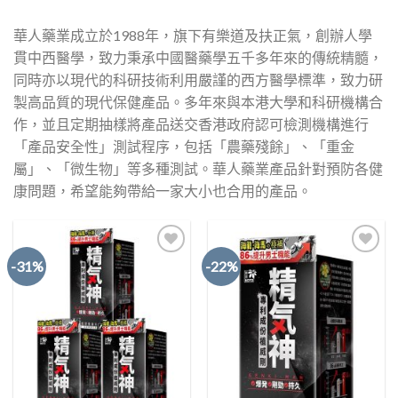
華人藥業成立於1988年，旗下有樂道及扶正氣，創辦人學
貫中西醫學，致力秉承中國醫藥學五千多年來的傳統精髓，
同時亦以現代的科研技術利用嚴謹的西方醫學標準，致力研
製高品質的現代保健產品。多年來與本港大學和科研機構合
作，並且定期抽樣將產品送交香港政府認可檢測機構進行
「產品安全性」測試程序，包括「農藥殘餘」、「重金
屬」、「微生物」等多種測試。華人藥業產品針對預防各健
康問題，希望能夠帶給一家大小也合用的產品。
-31%
-22%
Add to
Add to
Wishlist
Wishlist