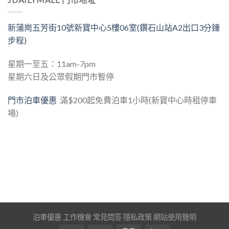
新蒲崗五芳街10號新寶中心5樓06室(鑽石山站A2出口3分鐘
步程)
星期一至五：11am-7pm
星期六日及公眾假期門市暫停
門市泊車優惠
滿$200起免費泊車1小時(新寶中心時租停車
場)
泊車優惠
工作機會
常見問答
隱私政策
網站使用聲明