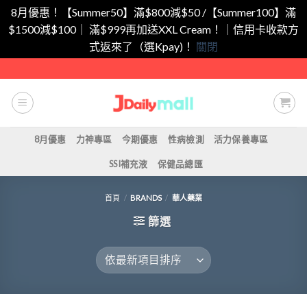
8月優惠！【Summer50】滿$800減$50 /【Summer100】滿
$1500減$100｜ 滿$999再加送XXL Cream！｜信用卡收款方
式返來了（選Kpay)！
關閉
Skip
to
content
8月優惠
力神專區
今期優惠
性病檢測
活力保養專區
SSI補充液
保健品總匯
首頁
/
BRANDS
/
華人藥業
篩選