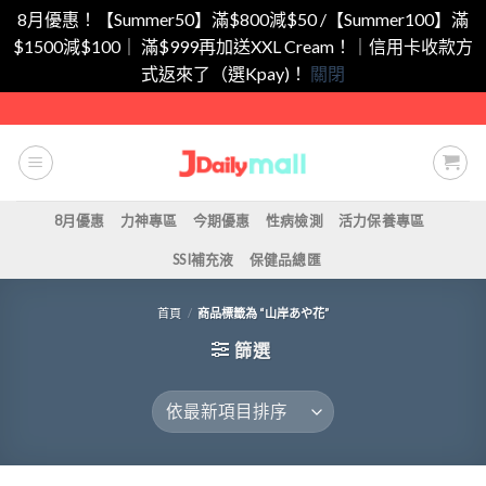
8月優惠！【Summer50】滿$800減$50 /【Summer100】滿
$1500減$100｜ 滿$999再加送XXL Cream！｜信用卡收款方
式返來了（選Kpay)！
關閉
Skip
to
content
8月優惠
力神專區
今期優惠
性病檢測
活力保養專區
SSI補充液
保健品總匯
首頁
/
商品標籤為 “山岸あや花”
篩選