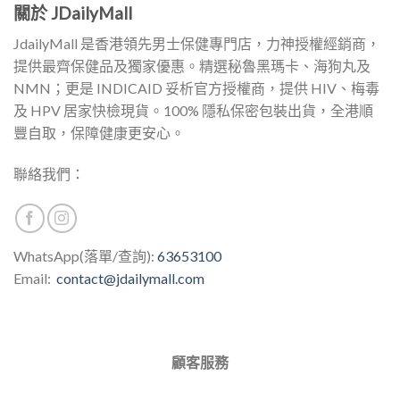
關於 JDailyMall
JdailyMall 是香港領先男士保健專門店，力神授權經銷商，
提供最齊保健品及獨家優惠。精選秘魯黑瑪卡、海狗丸及
NMN；更是 INDICAID 妥析官方授權商，提供 HIV、梅毒
及 HPV 居家快檢現貨。100% 隱私保密包裝出貨，全港順
豐自取，保障健康更安心。
聯絡我們：
WhatsApp(落單/查詢):
63653100
Email:
contact@jdailymall.com
顧客服務