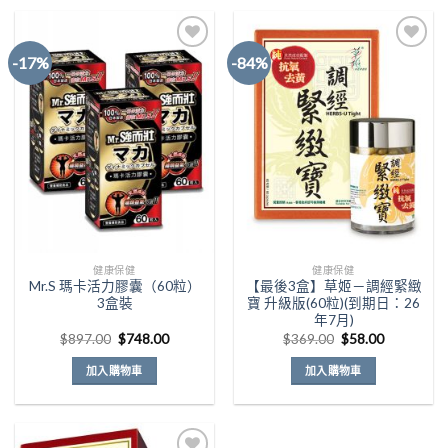
-17%
-84%
Add to
Add to
Wishlist
Wishlist
健康保健
健康保健
Mr.S 瑪卡活力膠囊（60粒）
【最後3盒】草姬－調經緊緻
3盒裝
寶 升級版(60粒)(到期日：26
年7月)
原
目
原
目
$
897.00
$
748.00
$
369.00
$
58.00
始
前
始
前
價
價
價
價
加入購物車
加入購物車
格：
格：
格：
格：
$897.00。
$748.00。
$369.00。
$58.00。