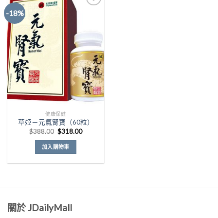
-18%
Add to
Wishlist
健康保健
草姬－元氣腎寶（60粒）
原
目
$
388.00
$
318.00
始
前
價
價
加入購物車
格：
格：
$388.00。
$318.00。
關於 JDailyMall