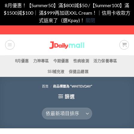
8月優惠！【Summer50】滿$800減$50 /【Summer100】滿
$1500減$100｜ 滿$999再加送XXL Cream！｜信用卡收款方
式返來了（選Kpay)！
關閉
Skip
to
content
8月優惠
力神專區
今期優惠
性病檢測
活力保養專區
SSI補充液
保健品總匯
首頁
/
商品標籤為 “WHITEVDAY”
篩選