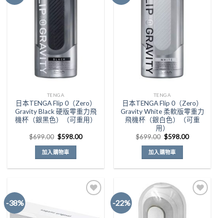
Add to
Add to
Wishlist
Wishlist
TENGA
TENGA
日本TENGA Flip 0（Zero）
日本TENGA Flip 0（Zero）
Gravity Black 硬版零重力飛
Gravity White 柔軟版零重力
機杯（銀黑色）（可重用）
飛機杯（銀白色）（可重
用）
原
目
原
目
$
699.00
$
598.00
$
699.00
$
598.00
始
前
始
前
價
價
價
價
加入購物車
加入購物車
格：
格：
格：
格：
$699.00。
$598.00。
$699.00。
$598.00
-38%
-22%