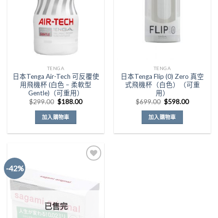
TENGA
TENGA
日本Tenga Air-Tech 可反覆使
日本Tenga Flip (0) Zero 真空
用飛機杯 (白色 – 柔軟型
式飛機杯（白色）（可重
Gentle)（可重用）
用）
原
目
原
目
$
299.00
$
188.00
$
699.00
$
598.00
始
前
始
前
價
價
價
價
加入購物車
加入購物車
格：
格：
格：
格：
$299.00。
$188.00。
$699.00。
$598.00
-42%
Add to
Wishlist
已售完