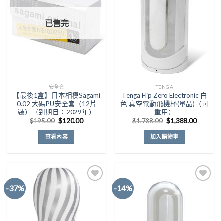
Add to
Add to
Wishlist
Wishlist
已售完
安全套
TENGA
【最後1盒】日本相模Sagami
Tenga Flip Zero Electronic 白
0.02 大碼PU安全套（12片
色 真空電動飛機杯(單品)（可
裝）（到期日：2029年）
重用）
原
目
原
目
$
195.00
$
120.00
$
1,788.00
$
1,388.00
始
前
始
前
價
價
價
價
查看內容
加入購物車
格：
格：
格：
格：
$195.00。
$120.00。
$1,788.00。
$1,388
-37%
-14%
Add to
Add to
Wishlist
Wishlist