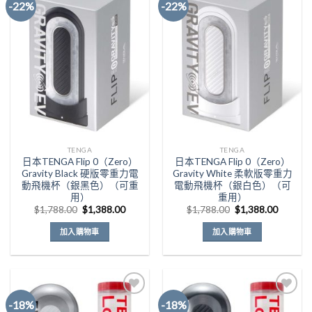
-22%
-22%
Add to
Add to
Wishlist
Wishlist
TENGA
TENGA
日本TENGA Flip 0（Zero）
日本TENGA Flip 0（Zero）
Gravity Black 硬版零重力電
Gravity White 柔軟版零重力
動飛機杯（銀黑色）（可重
電動飛機杯（銀白色）（可
用）
重用）
原
目
原
目
$
1,788.00
$
1,388.00
$
1,788.00
$
1,388.00
始
前
始
前
價
價
價
價
加入購物車
加入購物車
格：
格：
格：
格：
$1,788.00。
$1,388.00。
$1,788.00。
$1,388
-18%
-18%