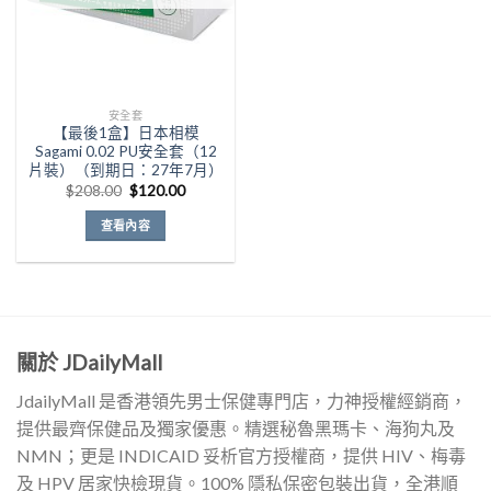
安全套
【最後1盒】日本相模
Sagami 0.02 PU安全套（12
片裝）（到期日：27年7月）
原
目
$
208.00
$
120.00
始
前
價
價
查看內容
格：
格：
$208.00。
$120.00。
關於 JDailyMall
JdailyMall 是香港領先男士保健專門店，力神授權經銷商，
提供最齊保健品及獨家優惠。精選秘魯黑瑪卡、海狗丸及
NMN；更是 INDICAID 妥析官方授權商，提供 HIV、梅毒
及 HPV 居家快檢現貨。100% 隱私保密包裝出貨，全港順