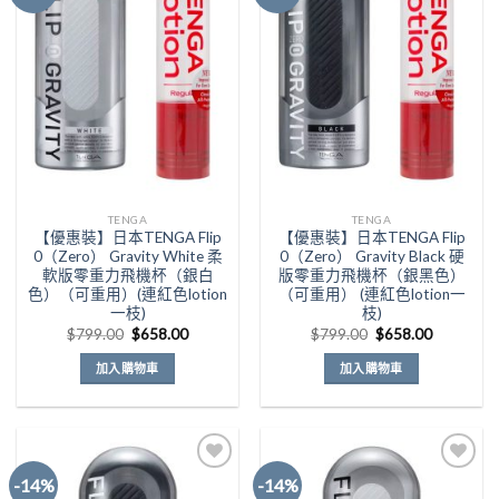
Add to
Add to
Wishlist
Wishlist
TENGA
TENGA
【優惠裝】日本TENGA Flip
【優惠裝】日本TENGA Flip
0（Zero） Gravity White 柔
0（Zero） Gravity Black 硬
軟版零重力飛機杯（銀白
版零重力飛機杯（銀黑色）
色）（可重用）(連紅色lotion
（可重用） (連紅色lotion一
一枝)
枝)
原
目
原
目
$
799.00
$
658.00
$
799.00
$
658.00
始
前
始
前
價
價
價
價
加入購物車
加入購物車
格：
格：
格：
格：
$799.00。
$658.00。
$799.00。
$658.00
-14%
-14%