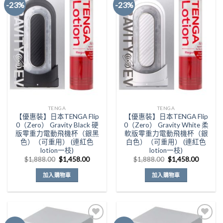
-23%
-23%
多
多
種
種
Add to
Add to
款
款
Wishlist
Wishlist
式。
式。
可
可
在
在
產
產
品
品
頁
頁
面
面
TENGA
TENGA
選
選
【優惠裝】日本TENGA Flip
【優惠裝】日本TENGA Flip
擇
擇
0（Zero） Gravity Black 硬
0（Zero） Gravity White 柔
選
選
版零重力電動飛機杯（銀黑
軟版零重力電動飛機杯（銀
色）（可重用） (連紅色
白色）（可重用） (連紅色
項
項
lotion一枝)
lotion一枝)
原
目
原
目
$
1,888.00
$
1,458.00
$
1,888.00
$
1,458.00
始
前
始
前
價
價
價
價
加入購物車
加入購物車
格：
格：
格：
格：
$1,888.00。
$1,458.00。
$1,888.00。
$1,458