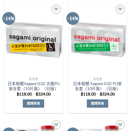
-14%
-14%
Add to
Add to
Wishlist
Wishlist
安全套
安全套
日本相模Sagami 0.02 大碼PU
日本相模 Sagami 0.02 PU安
安全套（10片裝）（日版）
全套（10片裝）（日版）
價
價
$
118.00
–
$
324.00
$
118.00
–
$
324.00
格
格
範
範
選擇規格
選擇規格
圍：
圍：
$118.00
$118.00
此
此
到
到
產
產
$324.00
$324.00
品
品
有
有