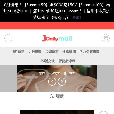
8月優惠！【Summer50】滿$800減$50 /【Summer100】滿
$1500減$100｜ 滿$999再加送XXL Cream！｜信用卡收款方
式返來了（選Kpay)！
關閉
Skip
to
content
8月優惠
力神專區
今期優惠
性病檢測
活力保養專區
SSI補充液
保健品總匯
首頁
/
書籍寫真
/
日本寫真
篩選