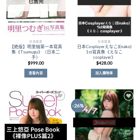
已售完
日本寫真
日本寫真
【絶版】明里紬第一本寫真
日本Cosplayerえなこ(Enako)
集《Tsumugu》（日本二
1st寫真集《えなこ
手）
cosplayer》
$
999.00
$
428.00
查看內容
加入購物車
-26%
Add to
Add to
Wishlist
Wishlist