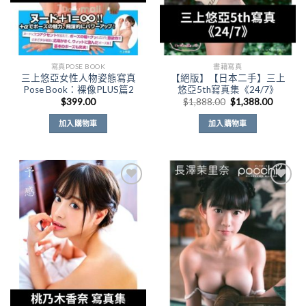
寫真POSE BOOK
書籍寫真
三上悠亞女性人物姿態寫真
【絕版】【日本二手】三上
Pose Book：裸像PLUS篇2
悠亞5th寫真集《24/7》
原
目
$
399.00
$
1,888.00
$
1,388.00
始
前
價
價
加入購物車
加入購物車
格：
格：
$1,888.00。
$1,388
Add to
Add to
Wishlist
Wishlist