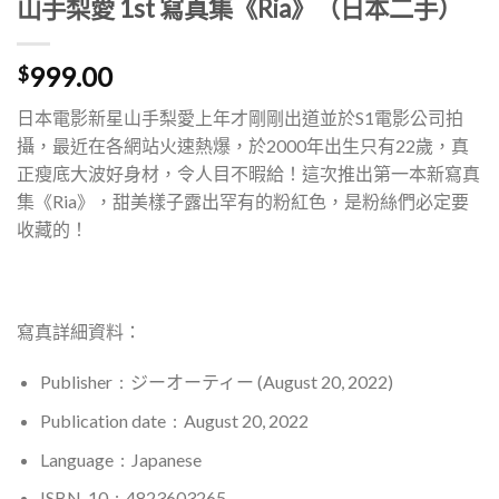
山手梨愛 1st 寫真集《Ria》（日本二手）
999.00
$
日本電影新星山手梨愛上年才剛剛出道並於S1電影公司拍
攝，最近在各網站火速熱爆，於2000年出生只有22歲，真
正瘦底大波好身材，令人目不暇給！這次推出第一本新寫真
集《Ria》，甜美樣子露出罕有的粉紅色，是粉絲們必定要
收藏的！
寫真詳細資料：
Publisher ‏ : ‎
ジーオーティー (August 20, 2022)
Publication date ‏ : ‎
August 20, 2022
Language ‏ : ‎
Japanese
ISBN-10 ‏ : ‎
4823603265