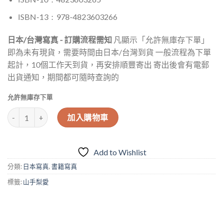
ISBN-13 ‏ : ‎
978-4823603266
日本/台灣寫真 - 訂購流程需知
凡顯示「允許無庫存下單」
即為未有現貨，需要時間由日本/台灣到貨 一般流程為下單
起計，10個工作天到貨，再安排順豐寄出 寄出後會有電郵
出貨通知，期間都可隨時查詢的
允許無庫存下單
山手梨愛 1st 寫真集《Ria》（日本二手） 數量
加入購物車
Add to Wishlist
分類:
日本寫真
,
書籍寫真
標籤:
山手梨愛