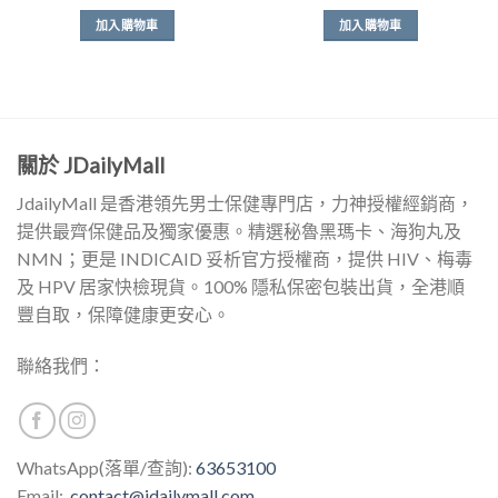
加入購物車
加入購物車
關於 JDailyMall
JdailyMall 是香港領先男士保健專門店，力神授權經銷商，
提供最齊保健品及獨家優惠。精選秘魯黑瑪卡、海狗丸及
NMN；更是 INDICAID 妥析官方授權商，提供 HIV、梅毒
及 HPV 居家快檢現貨。100% 隱私保密包裝出貨，全港順
豐自取，保障健康更安心。
聯絡我們：
WhatsApp(落單/查詢):
63653100
Email:
contact@jdailymall.com