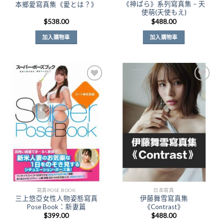
《神ぱら》系列寫真集 – 天
本鄉愛寫真集《愛とは？》
使萌(天使もえ)
$
538.00
$
488.00
加入購物車
加入購物車
Add to
Add to
Wishlist
Wishlist
寫真POSE BOOK
日本寫真
三上悠亞女性人物姿態寫真
伊藤舞雪寫真集
Pose Book：新妻篇
《Contrast》
$
399.00
$
488.00