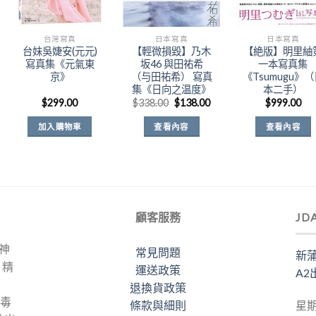
台灣寫真
日本寫真
日本寫真
台妹吳婕安(元元)
【輕微損毀】乃木
【絶版】明里紬
寫真集《元氣東
坂46 與田祐希
一本寫真集
京》
（与田祐希） 寫真
《Tsumugu》
集《日向之温度》
本二手）
原
目
$
299.00
$
338.00
$
138.00
$
999.00
始
前
價
價
加入購物車
查看內容
查看內容
格：
格：
$338.00。
$138.00。
顧客服務
JD
力神
常見問題
新蒲
。精
運送政策
A2
退換貨政策
梅毒
條款與細則
星期