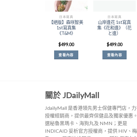
日本寫真
日本寫真
【絕版】森咲智美
山岸逢花 1st寫真
1st寫真集
集《花和逢》（花
《T&M》
と逢）
$
499.00
$
499.00
查看內容
查看內容
關於 JDailyMall
JdailyMall 是香港領先男士保健專門店，
授權經銷商，提供最齊保健品及獨家優惠
選秘魯黑瑪卡、海狗丸及 NMN；更是
INDICAID 妥析官方授權商，提供 HIV、