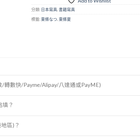
Add to Wishlist
《害
ひ
羞
分類:
日本寫真
,
書籍寫真
と
的
標籤:
東條なつ
,
東條夏
な
夏
つ》
日
微
笑》
數/轉數快/Payme/Alipay/八達通或PayME)
點填？
港地區)？