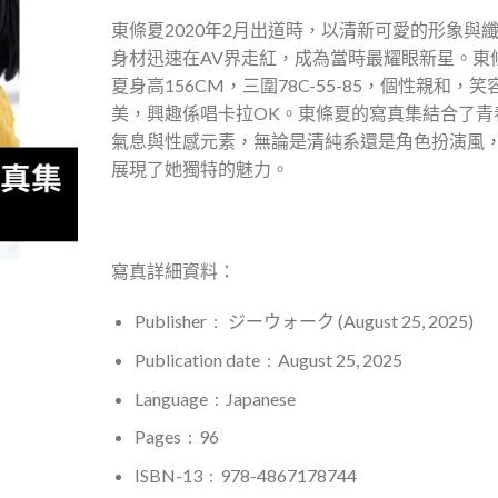
東條夏
2020
年
2
月出道時，以清新可愛的形象與
身材迅速在
AV
界走紅，成為當時最耀眼新星。東
夏身高
156CM
，三圍
78C-55-85
，個性親和，笑
美，興趣係唱卡拉
OK
。東條夏的寫真集結合了青
氣息與性感元素，無論是清純系還是角色扮演風
展現了她獨特的魅力。
寫真詳細資料：
Publisher ‏ : ‎
ジーウォーク
(August 25, 2025)
Publication date ‏ : ‎ August 25, 2025
Language ‏ : ‎
Japanese
Pages
‏ : ‎ 96
ISBN-13 ‏ : ‎ 978-4867178744