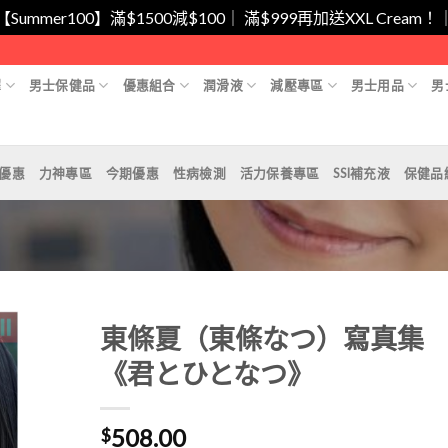
/【Summer100】滿$1500減$100｜ 滿$999再加送XXL Cr
擇
男士保健品
優惠組合
潤滑液
減壓專區
男士用品
男
月優惠
力神專區
今期優惠
性病檢測
活力保養專區
SSI補充液
保健品
東條夏（東條なつ）寫真集
《君とひとなつ》
Add to
508.00
Wishlist
$