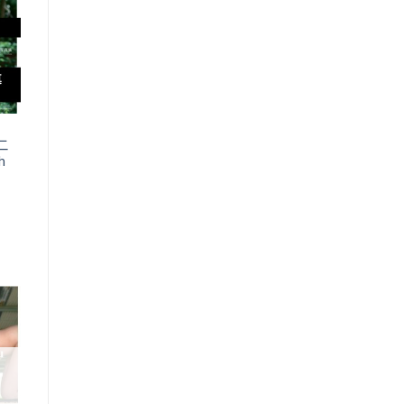
o
st
二
h
》
：
,388.00。
o
st