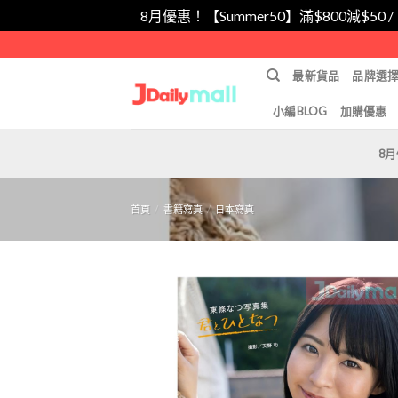
8月優惠！【Summer50】滿$800減$50 
Skip
to
最新貨品
品牌選
content
小編BLOG
加購優惠
8
首頁
/
書籍寫真
/
日本寫真