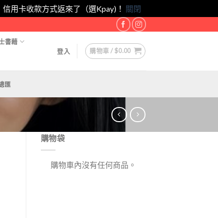
eam！｜信用卡收款方式返來了（選Kpay)！
關閉
士書藉
購物車 /
$
0.00
登入
總匯
購物袋
購物車內沒有任何商品。