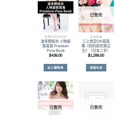
Add to
Add to
已售完
Wishlist
Wishlist
寫真POSE BOOK
日本寫真
波多野結衣 人物姿
三上悠亞5th寫真
態寫真 Premium
集《你的前世是公
Pose Book
主》（日本二手）
$
438.00
$
1,288.00
加入購物車
查看內容
Add to
Add to
已售完
已售完
Wishlist
Wishlist