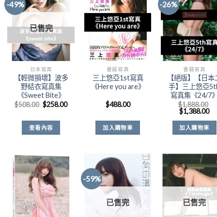
-49%
-26%
Add to
Add to
Add t
已售完
Wishlist
Wishlist
Wishli
日本寫真
書籍寫真
書籍寫真
【輕微損壞】波多
三上悠亞1st寫真
【絕版】【日本
野結衣寫真集
《Here you are》
手】三上悠亞5t
《Sweet Bite》
寫真集《24/7
原
目
$
508.00
$
258.00
$
488.00
$
1,888.00
始
前
原
目
$
1,388.00
價
價
始
前
格：
格：
價
價
查看內容
加入購物車
加入購物車
$508.00。
$258.00。
格：
格
$1,888.00。
$1
-59%
Add to
Add to
Add t
已售完
已售完
Wishlist
Wishlist
Wishli