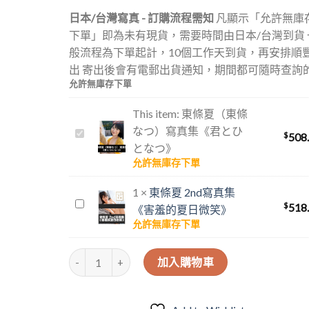
日本/台灣寫真 - 訂購流程需知
凡顯示「允許無庫
下單」即為未有現貨，需要時間由日本/台灣到貨 
般流程為下單起計，10個工作天到貨，再安排順
出 寄出後會有電郵出貨通知，期間都可隨時查詢
允許無庫存下單
This item:
東條夏（東條
なつ）寫真集《君とひ
東
$
508
となつ》
條
允許無庫存下單
夏
（東
1
×
東條夏 2nd寫真集
條
東
$
518
《害羞的夏日微笑》
な
條
允許無庫存下單
つ）
夏
寫
2nd
東條夏（東條なつ）寫真集《君とひとなつ》 數量
真
加入購物車
寫
集
真
《君
集
と