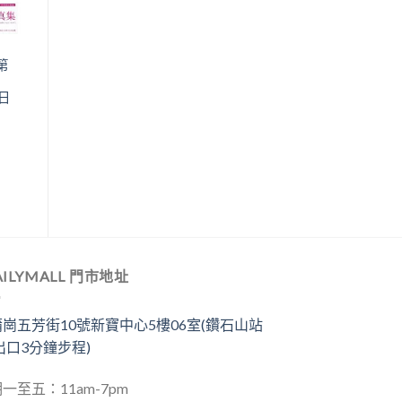
第
（日
AILYMALL 門市地址
崗五芳街10號新寶中心5樓06室(鑽石山站
出口3分鐘步程)
一至五：11am-7pm