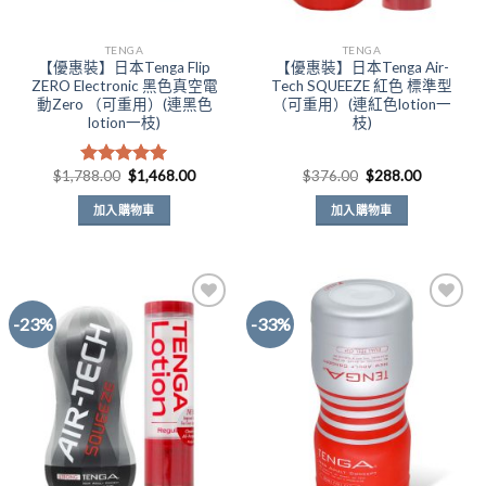
TENGA
TENGA
【優惠裝】日本Tenga Flip
【優惠裝】日本Tenga Air-
ZERO Electronic 黑色真空電
Tech SQUEEZE 紅色 標準型
動Zero （可重用）(連黑色
（可重用）(連紅色lotion一
lotion一枝)
枝)
原
目
原
目
$
1,788.00
$
1,468.00
$
376.00
$
288.00
評分
5.00
始
前
始
前
滿分 5
價
價
價
價
加入購物車
加入購物車
格：
格：
格：
格：
$1,788.00。
$1,468.00。
$376.00。
$288.00
-23%
-33%
Add to
Add to
Wishlist
Wishlist