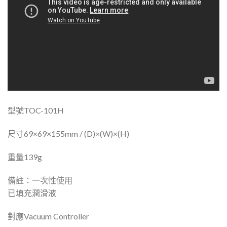
型號TOC-101H
尺寸69×69×155mm / (D)×(W)×(H)
重量139g
備註：一次性使用
已填充潤滑液
對應Vacuum Controller