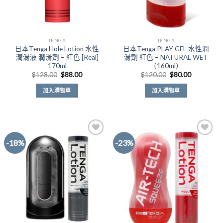
TENGA
TENGA
日本Tenga Hole Lotion 水性
日本Tenga PLAY GEL 水性潤
潤滑液 潤滑劑 – 紅色 [Real]
滑劑 紅色 – NATURAL WET
170ml
（160ml）
原
目
原
目
$
128.00
$
88.00
$
120.00
$
80.00
始
前
始
前
價
價
價
價
加入購物車
加入購物車
格：
格：
格：
格：
$128.00。
$88.00。
$120.00。
$80.00。
-18%
-23%
Add to
Add to
Wishlist
Wishlist