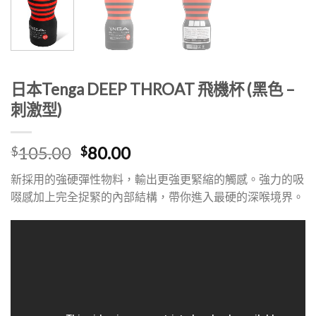
日本Tenga DEEP THROAT 飛機杯 (黑色 –
刺激型)
原
目
105.00
80.00
$
$
始
前
新採用的強硬彈性物料，輸出更強更緊縮的觸感。強力的吸
價
價
啜感加上完全捉緊的內部結構，帶你進入最硬的深喉境界。
格：
格：
$105.00。
$80.00。