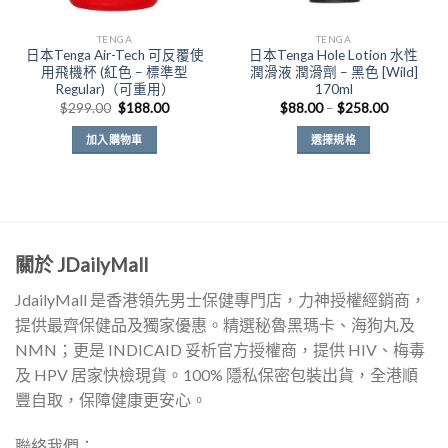
TENGA
TENGA
日本Tenga Air-Tech 可反覆使
日本Tenga Hole Lotion 水性
用飛機杯 (紅色 – 標準型
潤滑液 潤滑劑 – 黑色 [Wild]
Regular)（可重用）
170ml
原
目
價
$
299.00
$
188.00
$
88.00
–
$
258.00
始
前
格
價
價
範
加入購物車
選擇規格
格：
格：
圍：
$299.00。
$188.00。
$88.00
此
到
產
$258.00
品
有
多
關於 JDailyMall
種
款
JdailyMall 是香港領先男士保健專門店，力神授權經銷商，
式。
提供最齊保健品及獨家優惠。精選秘魯黑瑪卡、海狗丸及
可
NMN；更是 INDICAID 妥析官方授權商，提供 HIV、梅毒
在
產
及 HPV 居家快檢現貨。100% 隱私保密包裝出貨，全港順
品
豐自取，保障健康更安心。
頁
面
聯絡我們：