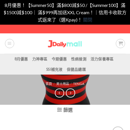
8月優惠！【Summer50】滿$800減$50 /【Summer100】滿
$1500減$100｜ 滿$999再加送XXL Cream！｜信用卡收款方
式返來了（選Kpay)！
關閉
Skip
to
content
8月優惠
力神專區
今期優惠
性病檢測
活力保養專區
SSI補充液
保健品總匯
首頁
/
男士用品
/
TENGA
篩選