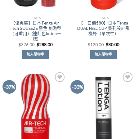
TENGA
TENGA
【優惠裝】日本Tenga Air-
【一口價$80】日本Tenga
Tech SQUEEZE 黑色 刺激型
DUAL FEEL CUP 雙孔設計飛
（可重用）(連紅色lotion一
機杯（單次性）
枝)
原
目
原
目
$
376.00
$
288.00
$
120.00
$
80.00
始
前
始
前
價
價
價
價
加入購物車
加入購物車
格：
格：
格：
格：
$376.00。
$288.00。
$120.00。
$80.00。
-37%
-33%
Add to
Add to
Wishlist
Wishlist