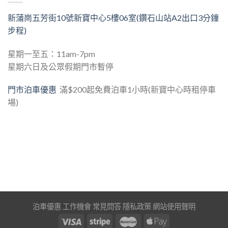
新蒲崗五芳街10號新寶中心5樓06室(鑽石山站A2出口3分鐘
步程)
星期一至五：11am-7pm
星期六日及公眾假期門市暫停
門市泊車優惠
滿$200起免費泊車1小時(新寶中心時租停車
場)
泊車優惠
工作機會
常見問答
隱私政策
網站使用聲明