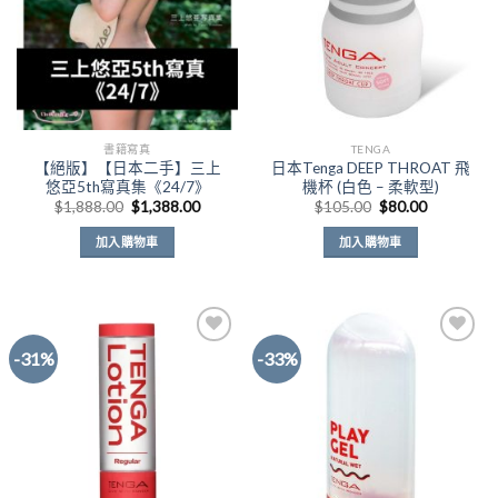
書籍寫真
TENGA
【絕版】【日本二手】三上
日本Tenga DEEP THROAT 飛
悠亞5th寫真集《24/7》
機杯 (白色 – 柔軟型)
原
目
原
目
$
1,888.00
$
1,388.00
$
105.00
$
80.00
始
前
始
前
價
價
價
價
加入購物車
加入購物車
格：
格：
格：
格：
$1,888.00。
$1,388.00。
$105.00。
$80.00。
-31%
-33%
Add to
Add to
Wishlist
Wishlist