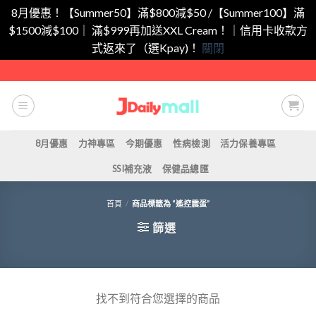
8月優惠！【Summer50】滿$800減$50 /【Summer100】滿
$1500減$100｜ 滿$999再加送XXL Cream！｜信用卡收款方
式返來了（選Kpay)！
關閉
Skip
to
content
8月優惠
力神專區
今期優惠
性病檢測
活力保養專區
SSI補充液
保健品總匯
首頁
/
商品標籤為 “遙控震蛋”
篩選
找不到符合您選擇的商品